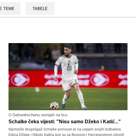
E TEME
TABELE
U Gelsenkirchenu osmijeh na licu
Schalke čeka vijesti: "Nisu samo Džeko i Katić..."
Njemački drugoligaš Schalke ponosan je na uspjeh svojih fudbalera
Edina Džeke i Nikole Katića koji su sa Bosnom i Hercegovinom izborili