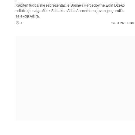
Kapiten fudbalske reprezentacije Bosne i Hercegovine Edin Džeko
odlučio je saigrača iz Schalkea Adila Aouchichea javno 'pogurati' u
selekciji Alžira.
1
14.04.26. 00:30