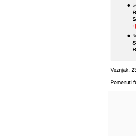
S
B
S
·
N
S
B
Veznjak, 23
Pomenuti fu