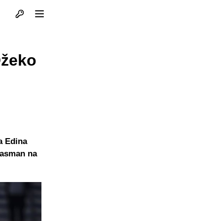
Otvori profil
Otvori meni
Džeko
a Edina
plasman na