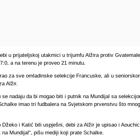
ebi u prijateljskoj utakmici u trijumfu Alžira protiv Gvatemal
7:0, a na terenu je proveo 21 minutu.
grao za sve omladinske selekcije Francuske, ali u seniorsk
za Alžir.
se nadaju da bi mogao biti i putnik na Mundijal sa selekcijo
 Schalke imao tri fudbalera na Svjetskom prvenstvu što mno
Džeko i Katić bili uspješni, debi za Alžir je upisao i Aouchi
 na Mundijal", pišu mediji koji prate Schalke.