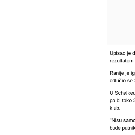
Upisao je d
rezultatom 
Ranije je i
odlučio se 
U Schalkeu 
pa bi tako
klub.
"Nisu samo 
bude putnik