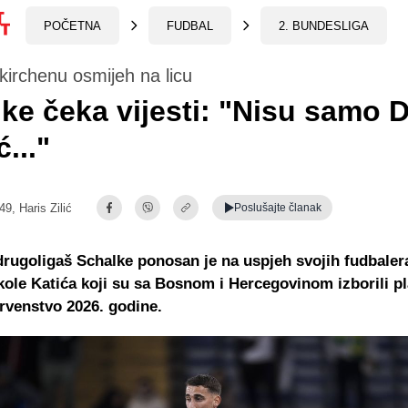
POČETNA
FUDBAL
2. BUNDESLIGA
irchenu osmijeh na licu
ke čeka vijesti: "Nisu samo 
ć..."
:49,
Haris Zilić
Poslušajte
članak
rugoligaš Schalke ponosan je na uspjeh svojih fudbaler
kole Katića koji su sa Bosnom i Hercegovinom izborili 
rvenstvo 2026. godine.