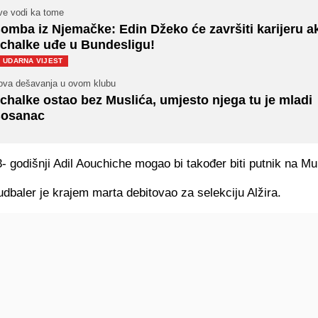
ve vodi ka tome
omba iz Njemačke: Edin Džeko će završiti karijeru a
chalke uđe u Bundesligu!
UDARNA VIJEST
ova dešavanja u ovom klubu
chalke ostao bez Muslića, umjesto njega tu je mladi
osanac
- godišnji Adil Aouchiche mogao bi također biti putnik na Mun
dbaler je krajem marta debitovao za selekciju Alžira.