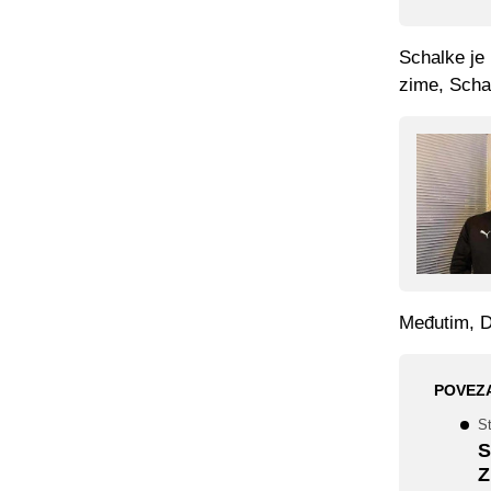
Schalke je 
zime, Schal
Međutim, Dž
POVEZ
St
S
Z