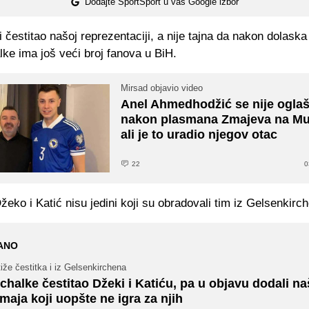
Dodajte SportSport u vaš Google izbor
i čestitao našoj reprezentaciji, a nije tajna da nakon dolas
ke ima još veći broj fanova u BiH.
Mirsad objavio video
Anel Ahmedhodžić se nije ogla
nakon plasmana Zmajeva na Mun
ali je to uradio njegov otac
22
0
eko i Katić nisu jedini koji su obradovali tim iz Gelsenkirc
ANO
iže čestitka i iz Gelsenkirchena
chalke čestitao Džeki i Katiću, pa u objavu dodali n
maja koji uopšte ne igra za njih