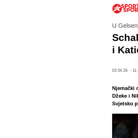
U Gelsenk
Schal
i Kati
03.04.26. - 11
Njemački d
Džeke i Ni
Svjetsko p