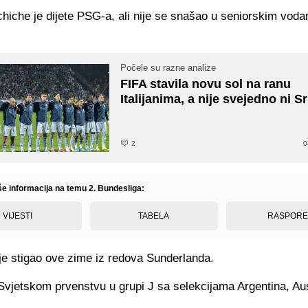
hiche je dijete PSG-a, ali nije se snašao u seniorskim vod
Počele su razne analize
FIFA stavila novu sol na ranu
Italijanima, a nije svejedno ni Sr
2
0
iše informacija na temu 2. Bundesliga:
VIJESTI
TABELA
RASPOR
je stigao ove zime iz redova Sunderlanda.
 Svjetskom prvenstvu u grupi J sa selekcijama Argentina, Aust