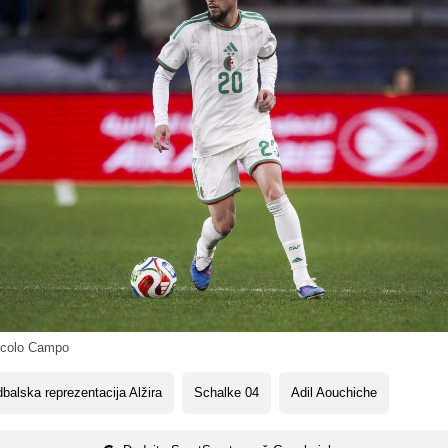
colo Campo
balska reprezentacija Alžira
Schalke 04
Adil Aouchiche