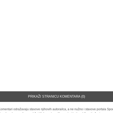
PRIKAŽI STRANICU KOMENTARA (0)
omentari odražavaju stavove njihovih autora/ica, a ne nužno i stavove portala Spor