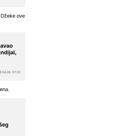
ka Džeke ove
šavao
dijal,
3.04.26. 07:22
hena.
ašeg