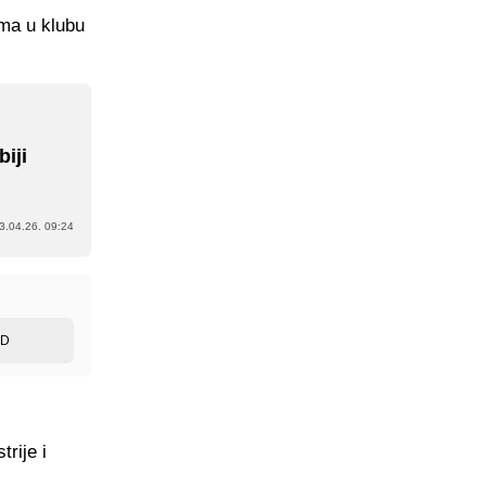
ama u klubu
biji
3.04.26. 09:24
ED
rije i