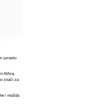
e
om uzrastu
m Alžira,
go znači za
che i možda