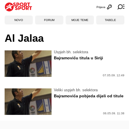
Prijava
Otvori profi
Ot
NOVO
FORUM
MOJE TEME
TABELE
Al Jalaa
Uspjeh bh. selektora
Bajramoviću titula u Siriji
07.05.09. 12:49
Veliki uspjeh bh. selektora
Bajramovića pobjeda dijeli od titule
06.05.09. 11:38