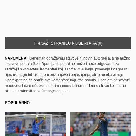
PRIKAŽI STRANICU KOMENTARA (0)
NAPOMENA:
Komentari odražavaju stavove njihovih autora/ica, a ne nužno
i stavove portala SportSport.ba te portal ne može i neće odgovarati za
sadržaj tih kometara. Komentari koji sadrže vrijeđanja, psovanja i vulgaran
riječnik mogu biti uklonjeni bez najave i objašnjenja, ali to ne obavezuje
SportSport.ba da obriše sve komentare koji krše pravila. Čitanjem prihvatate
mogućnost da među komentarima mogu biti pronađeni sadržaji koji mogu
biti u suprotnosti sa vašim uvjerenjima.
POPULARNO