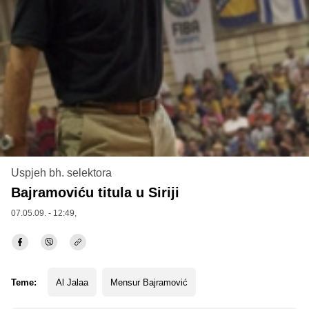
Uspjeh bh. selektora
Bajramoviću titula u Siriji
07.05.09. - 12:49,
Teme:
Al Jalaa
Mensur Bajramović