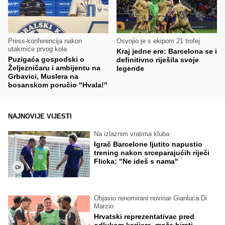
Press-konferencija nakon
Osvojio je s ekipom 21 trofej
utakmice prvog kola
Kraj jedne ere: Barcelona se i
Puzigaća gospodski o
definitivno riješila svoje
Željezničaru i ambijentu na
legende
Grbavici, Muslera na
bosanskom poručio "Hvala!"
NAJNOVIJE VIJESTI
Na izlaznim vratima kluba
Igrač Barcelone ljutito napustio
trening nakon srceparajućih riječi
Flicka: "Ne ideš s nama"
Objavio renomirani novinar Gianluca Di
Marzio
Hrvatski reprezentativac pred
odlukom karijere, može birati