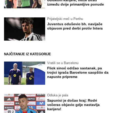
između dvije primamljive ponude
Prijateljski meč u Perthu
Juventus oduševio bh. navijače
objavom pred derbi protiv Intera
NAJČITANIJE IZ KATEGORIJE
Vratili se u Barcelonu
Flick sinoć održao sastanak, pa
trojici igrača Barcelone saopštio da
napuste pripreme
Odluka je pala
Sapunici je došao kraj: Rodri
večeras objavio gdje nastavlja
karijeru!
2