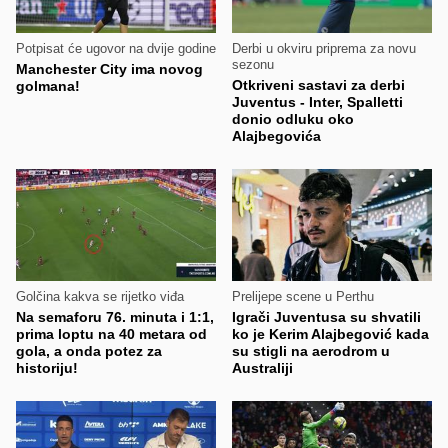
Potpisat će ugovor na dvije godine
Derbi u okviru priprema za novu
sezonu
Manchester City ima novog
Otkriveni sastavi za derbi
golmana!
Juventus - Inter, Spalletti
donio odluku oko
Alajbegovića
Golčina kakva se rijetko viđa
Prelijepe scene u Perthu
Na semaforu 76. minuta i 1:1,
Igrači Juventusa su shvatili
prima loptu na 40 metara od
ko je Kerim Alajbegović kada
gola, a onda potez za
su stigli na aerodrom u
historiju!
Australiji