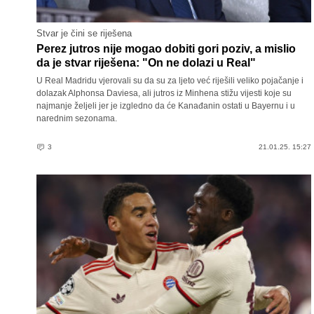
Stvar je čini se riješena
Perez jutros nije mogao dobiti gori poziv, a mislio
da je stvar riješena: "On ne dolazi u Real"
U Real Madridu vjerovali su da su za ljeto već riješili veliko pojačanje i
dolazak Alphonsa Daviesa, ali jutros iz Minhena stižu vijesti koje su
najmanje željeli jer je izgledno da će Kanađanin ostati u Bayernu i u
narednim sezonama.
3
21.01.25. 15:27