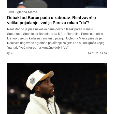
Tvrdi ugledna Marca
Debakl od Barce pada u zaborav: Real završio
veliko pojačanje, već je Perezu rekao "da"!
Real Madrid je prije nekoliko dana doživio težak poraz u finalu
Superkupa Španije od Barcelone sa 5:2, a Florentino Perez odmah je
krenuo u akciju kada su transferi u pitanju. Ugledna Marca piše da je
Real već dogovorio ogromno pojačanje za ljeto i da su od igrača kojeg
"ganjaju" već mjesecima konačno dobili "da".
4
16.01.25. 09:38