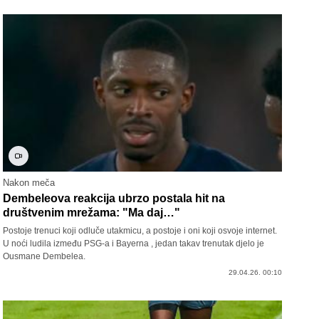
Nakon meča
Dembeleova reakcija ubrzo postala hit na
društvenim mrežama: "Ma daj…"
Postoje trenuci koji odluče utakmicu, a postoje i oni koji osvoje internet.
U noći ludila između PSG-a i Bayerna , jedan takav trenutak djelo je
Ousmane Dembelea.
29.04.26. 00:10