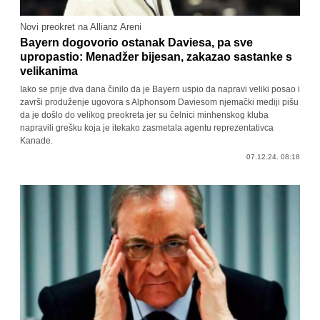
Novi preokret na Allianz Areni
Bayern dogovorio ostanak Daviesa, pa sve
upropastio: Menadžer bijesan, zakazao sastanke s
velikanima
Iako se prije dva dana činilo da je Bayern uspio da napravi veliki posao i
završi produženje ugovora s Alphonsom Daviesom njemački mediji pišu
da je došlo do velikog preokreta jer su čelnici minhenskog kluba
napravili grešku koja je itekako zasmetala agentu reprezentativca
Kanade.
07.12.24. 08:18