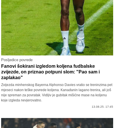
Posljedice povrede
Fanovi šokirani izgledom koljena fudbalske
zvijezde, on priznao potpuni slom: "Pao sam i
zaplakao"
Zvijezda minhenskog Bayerna Alphonso Davies vratio se treninzima pet
mjeseci nakon teške povrede koljena. Kanađanin lagano trenira, ali još
nije spreman za povratak. Vidljiv je gubitak mišićne mase na koljenu
koje izgleda nevjerovatno.
13.08.25. 17:45