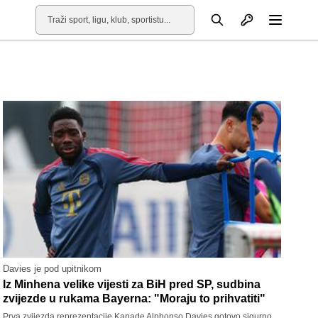
Otvori profil
Pretraga
Otvori
Davies je pod upitnikom
Iz Minhena velike vijesti za BiH pred SP, sudbina
zvijezde u rukama Bayerna: "Moraju to prihvatiti"
Prva zvijezda reprezentacije Kanade Alphonso Davies gotovo sigurno