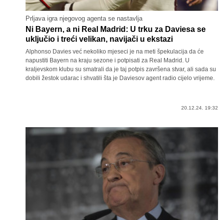
Prljava igra njegovog agenta se nastavlja
Ni Bayern, a ni Real Madrid: U trku za Daviesa se
uključio i treći velikan, navijači u ekstazi
Alphonso Davies već nekoliko mjeseci je na meti špekulacija da će
napustiti Bayern na kraju sezone i potpisati za Real Madrid. U
kraljevskom klubu su smatrali da je taj potpis završena stvar, ali sada su
dobili žestok udarac i shvatili šta je Daviesov agent radio cijelo vrijeme.
20.12.24. 19:32