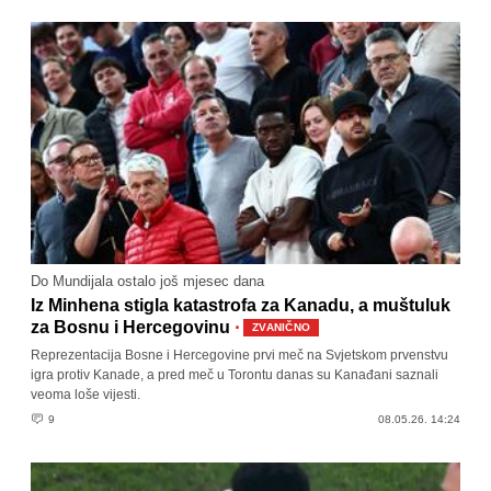
Do Mundijala ostalo još mjesec dana
Iz Minhena stigla katastrofa za Kanadu, a muštuluk
·
za Bosnu i Hercegovinu
ZVANIČNO
Reprezentacija Bosne i Hercegovine prvi meč na Svjetskom prvenstvu
igra protiv Kanade, a pred meč u Torontu danas su Kanađani saznali
veoma loše vijesti.
9
08.05.26. 14:24