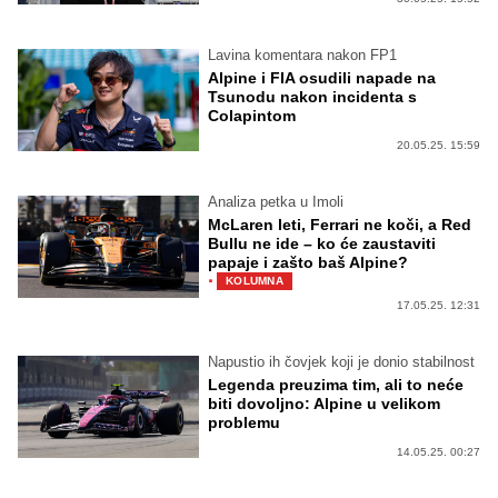
Lavina komentara nakon FP1
Alpine i FIA osudili napade na
Tsunodu nakon incidenta s
Colapintom
20.05.25. 15:59
Analiza petka u Imoli
McLaren leti, Ferrari ne koči, a Red
Bullu ne ide – ko će zaustaviti
papaje i zašto baš Alpine?
·
KOLUMNA
17.05.25. 12:31
Napustio ih čovjek koji je donio stabilnost
Legenda preuzima tim, ali to neće
biti dovoljno: Alpine u velikom
problemu
14.05.25. 00:27