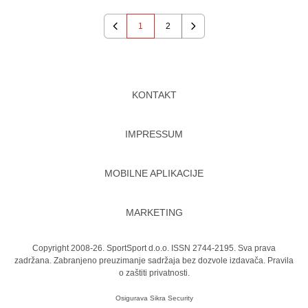
1
2
Previous
Next
KONTAKT
IMPRESSUM
MOBILNE APLIKACIJE
MARKETING
Copyright 2008-26. SportSport d.o.o. ISSN 2744-2195. Sva prava
zadržana. Zabranjeno preuzimanje sadržaja bez dozvole izdavača.
Pravila
o zaštiti privatnosti.
Osigurava
Sikra Security