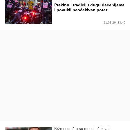
Prekinuli tradiciju dugu decenijama
i povukli neočekivan potez
11.01.26. 23:49
Brže nego što su mnogi očekivali