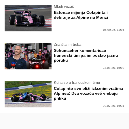
Mladi vozač
Estonac mijenja Colapinta i
debituje za Alpine na Monzi
04.09.25. 11:04
Zna šta im treba
Schumacher komentarisao
francuski tim pa im poslao jasnu
poruku
23.08.25. 15:02
Kuha se u francuskom timu
Colapinto sve bliži izlaznim vratima
Alpinea: Dva vozača već vrebaju
priliku
29.07.25. 16:31