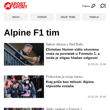
Prijava
Otvori profi
Ot
NOVO
FORUM
MOJE TEME
TABELE
Alpine F1 tim
Nakon otkaza u Red Bullu
Christian Horner vidio otvorena
vrata za povratak u Formulu 1, a
onda je stigao hladan odgovor
31.05.26. 15:30
Prokockao je svoju šansu
Kraj priče bez milosti: Alpine
otpustila vozača
13.01.26. 23:44
Veliki zaokret u Formuli 1