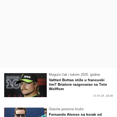
Moguće čak i tokom 2025. godine
Valtteri Bottas stiže u francuski
tim? Briatore razgovarao sa Toto
Wolffom
17.07.25. 18:29
Glasine ponovno kruže
Fernando Alonso na korak od