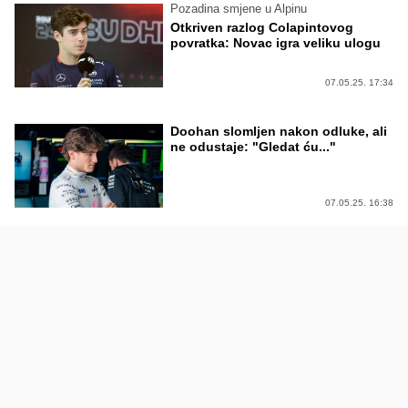
Pozadina smjene u Alpinu
Otkriven razlog Colapintovog
povratka: Novac igra veliku ulogu
07.05.25. 17:34
Doohan slomljen nakon odluke, ali
ne odustaje: "Gledat ću..."
07.05.25. 16:38