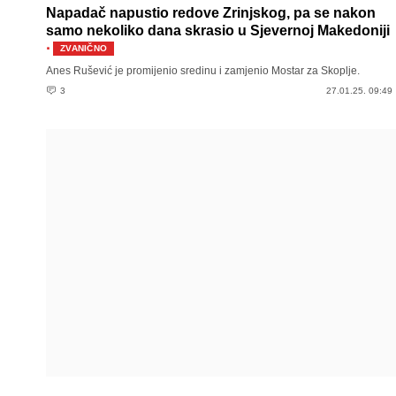
Napadač napustio redove Zrinjskog, pa se nakon
samo nekoliko dana skrasio u Sjevernoj Makedoniji
·
ZVANIČNO
Anes Rušević je promijenio sredinu i zamjenio Mostar za Skoplje.
3
27.01.25. 09:49