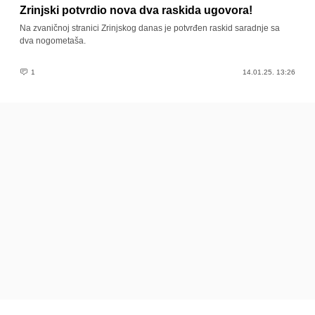
Zrinjski potvrdio nova dva raskida ugovora!
Na zvaničnoj stranici Zrinjskog danas je potvrđen raskid saradnje sa
dva nogometaša.
1
14.01.25. 13:26