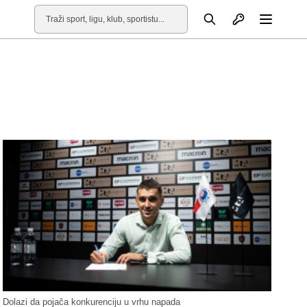
Otvori profil
Pretraga
Otvori
Dolazi da pojača konkurenciju u vrhu napada