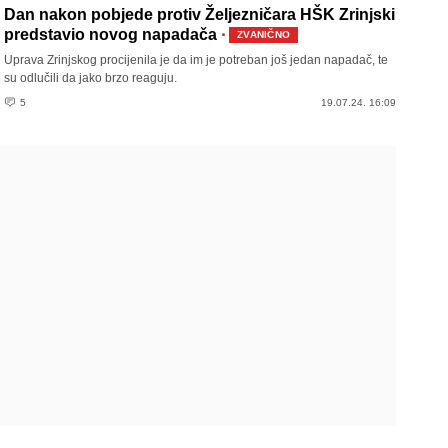
Dan nakon pobjede protiv Željezničara HŠK Zrinjski
·
predstavio novog napadača
ZVANIČNO
Uprava Zrinjskog procijenila je da im je potreban još jedan napadač, te
su odlučili da jako brzo reaguju.
5
19.07.24. 16:09