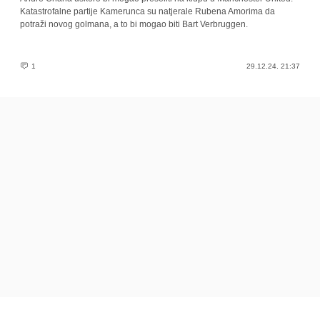
Katastrofalne partije Kamerunca su natjerale Rubena Amorima da
potraži novog golmana, a to bi mogao biti Bart Verbruggen.
1
29.12.24. 21:37