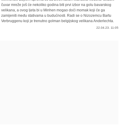
čuvar mreže još će nekoliko godina biti prvi izbor na golu bavarskog
velikana, a ovog ljeta bi u Minhen mogao doći momak koji će ga
zamijeniti među stativama u budućnosti. Radi se o Nizozemcu Bartu
Verbruggenu koji je trenutno golman belgijskog velikana Anderlechta.
22.04.23. 11:05