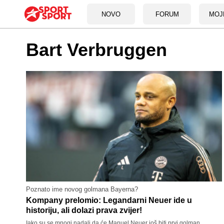
NOVO
FORUM
MOJ
Bart Verbruggen
Poznato ime novog golmana Bayerna?
Kompany prelomio: Legandarni Neuer ide u
historiju, ali dolazi prava zvijer!
Iako su se mnogi nadali da će Manuel Neuer još biti prvi golman