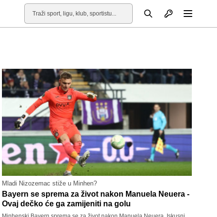
Otvori profil
Pretraga
Otvori
Mladi Nizozemac stiže u Minhen?
Bayern se sprema za život nakon Manuela Neuera -
Ovaj dečko će ga zamijeniti na golu
Minhenski Bayern sprema se za život nakon Manuela Neuera. Iskusni