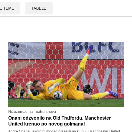
E TEME
TABELE
Nizozemac na Teatru snova
Onani odzvonilo na Old Traffordu, Manchester
United krenuo po novog golmana!
Andre Onana uskoro bi mogao preseliti na klupu u Manchester United.