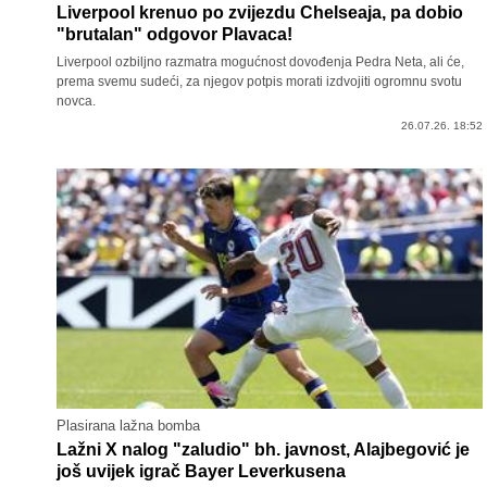
Liverpool krenuo po zvijezdu Chelseaja, pa dobio
"brutalan" odgovor Plavaca!
Liverpool ozbiljno razmatra mogućnost dovođenja Pedra Neta, ali će,
prema svemu sudeći, za njegov potpis morati izdvojiti ogromnu svotu
novca.
26.07.26. 18:52
Plasirana lažna bomba
Lažni X nalog "zaludio" bh. javnost, Alajbegović je
još uvijek igrač Bayer Leverkusena