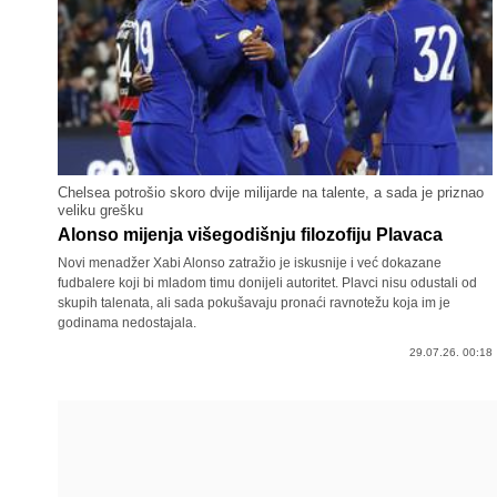
Chelsea potrošio skoro dvije milijarde na talente, a sada je priznao
veliku grešku
Alonso mijenja višegodišnju filozofiju Plavaca
Novi menadžer Xabi Alonso zatražio je iskusnije i već dokazane
fudbalere koji bi mladom timu donijeli autoritet. Plavci nisu odustali od
skupih talenata, ali sada pokušavaju pronaći ravnotežu koja im je
godinama nedostajala.
29.07.26. 00:18