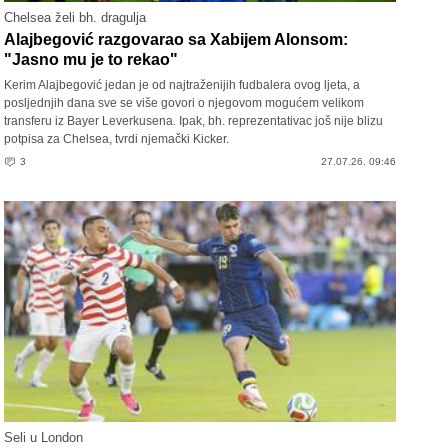
Chelsea želi bh. dragulja
Alajbegović razgovarao sa Xabijem Alonsom:
"Jasno mu je to rekao"
Kerim Alajbegović jedan je od najtraženijih fudbalera ovog ljeta, a
posljednjih dana sve se više govori o njegovom mogućem velikom
transferu iz Bayer Leverkusena. Ipak, bh. reprezentativac još nije blizu
potpisa za Chelsea, tvrdi njemački Kicker.
3
27.07.26. 09:46
Seli u London