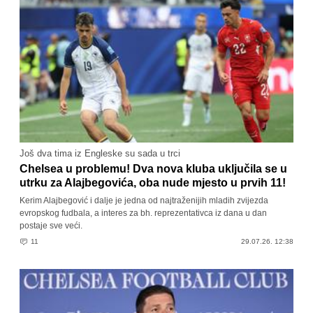
Još dva tima iz Engleske su sada u trci
Chelsea u problemu! Dva nova kluba uključila se u
utrku za Alajbegovića, oba nude mjesto u prvih 11!
Kerim Alajbegović i dalje je jedna od najtraženijih mladih zvijezda
evropskog fudbala, a interes za bh. reprezentativca iz dana u dan
postaje sve veći.
11
29.07.26. 12:38