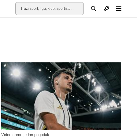
Otvori profil
Pretraga
Otvori
Viđen samo jedan pogodak