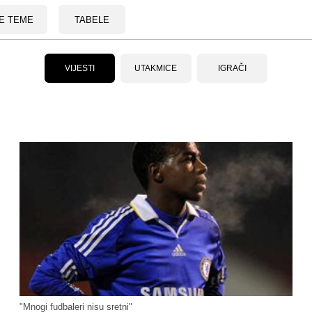
E TEME
TABELE
VIJESTI
UTAKMICE
IGRAČI
"Mnogi fudbaleri nisu sretni"