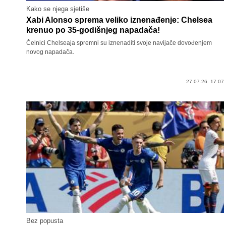
Kako se njega sjetiše
Xabi Alonso sprema veliko iznenađenje: Chelsea
krenuo po 35-godišnjeg napadača!
Čelnici Chelseaja spremni su iznenaditi svoje navijače dovođenjem
novog napadača.
27.07.26. 17:07
Bez popusta