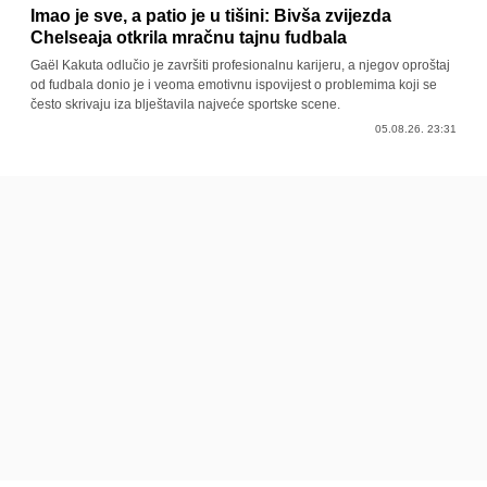
Imao je sve, a patio je u tišini: Bivša zvijezda
Chelseaja otkrila mračnu tajnu fudbala
Gaël Kakuta odlučio je završiti profesionalnu karijeru, a njegov oproštaj
od fudbala donio je i veoma emotivnu ispovijest o problemima koji se
često skrivaju iza blještavila najveće sportske scene.
05.08.26. 23:31