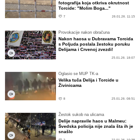
fotografija koja otkriva okrutnost
Torcide: "Molim Boga..."
7
26.01.26. 11:15
Provokacije nakon obračuna
Nakon haosa u Dubravama Torcida
s Poljuda poslala žestoku poruku
Delijama i Crvenoj zvezdi!
25.01.26. 18:07
Oglasio se MUP TK-a
Velika tuča Delija i Torcide u
Živinicama
8
25.01.26. 08:51
Žestok sukob na ulicama
Delije napravile haos u Malmeu:
Švedska policija nije znala šta ih je
snašlo
2
22.01.26. 10:38