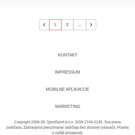
1
2
...
Previous
Next
KONTAKT
IMPRESSUM
MOBILNE APLIKACIJE
MARKETING
Copyright 2008-26. SportSport d.o.o. ISSN 2744-2195. Sva prava
zadržana. Zabranjeno preuzimanje sadržaja bez dozvole izdavača.
Pravila
o zaštiti privatnosti.