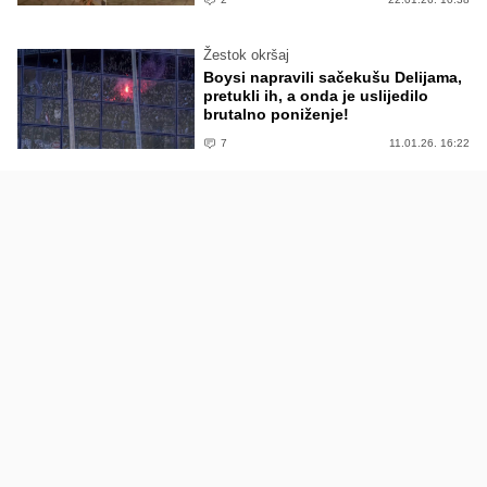
Žestok okršaj
Boysi napravili sačekušu Delijama,
pretukli ih, a onda je uslijedilo
brutalno poniženje!
7
11.01.26. 16:22