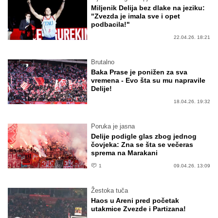
Miljenik Delija bez dlake na jeziku:
"Zvezda je imala sve i opet
podbacila!"
22.04.26. 18:21
Brutalno
Baka Prase je ponižen za sva
vremena - Evo šta su mu napravile
Delije!
18.04.26. 19:32
Poruka je jasna
Delije podigle glas zbog jednog
čovjeka: Zna se šta se večeras
sprema na Marakani
1
09.04.26. 13:09
Žestoka tuča
Haos u Areni pred početak
utakmice Zvezde i Partizana!