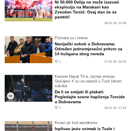
Ni 50.000 Delija ne može izazvati
eksploziju na Marakani kao
Zvezdan Terzić: Ovaj dan će se
pamtiti!
28.01.26. 12:06
Poznata su i imena
Navijački sukob u Dubravama:
Određen jednomjesečni pritvor za
14 huligana zbog nereda
1
27.01.26. 20:52
Kamere Hayat TV-a, tačnije emisije
Slučajevi X su se nalazili u Tuzli tokom
sukoba
Da li se smijati ili plakati:
Pogledajte scene hapšenja Torcide
u Dubravama
7
26.01.26. 17:15
Krvavi pir kod aerodroma
Isplivao jeziv snimak iz Tuzle i