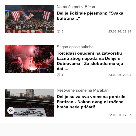
Na meču protiv Efesa
Delije šokirale pjesmom: "Svaka
bula zna..."
9
25.02.26. 21:14
Stigao epilog sukoba
Torcidaši osuđeni na zatvorsku
kaznu zbog napada na Delije u
Dubravama - Za slobodu moraju
dati...
4
23.02.26. 20:01
Nestvarne scene na Marakani
Delije su za sva vremena ponizile
Partizan - Nakon ovog ni rođena
braća neće pričati!
22.02.26. 17:27