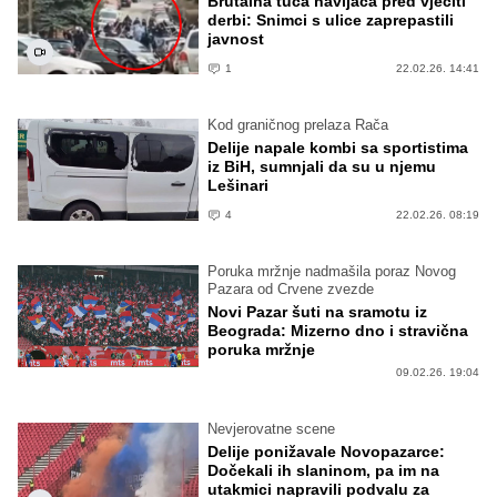
Brutalna tuča navijača pred vječiti
derbi: Snimci s ulice zaprepastili
javnost
1
22.02.26. 14:41
Kod graničnog prelaza Rača
Delije napale kombi sa sportistima
iz BiH, sumnjali da su u njemu
Lešinari
4
22.02.26. 08:19
Poruka mržnje nadmašila poraz Novog
Pazara od Crvene zvezde
Novi Pazar šuti na sramotu iz
Beograda: Mizerno dno i stravična
poruka mržnje
09.02.26. 19:04
Nevjerovatne scene
Delije ponižavale Novopazarce:
Dočekali ih slaninom, pa im na
utakmici napravili podvalu za