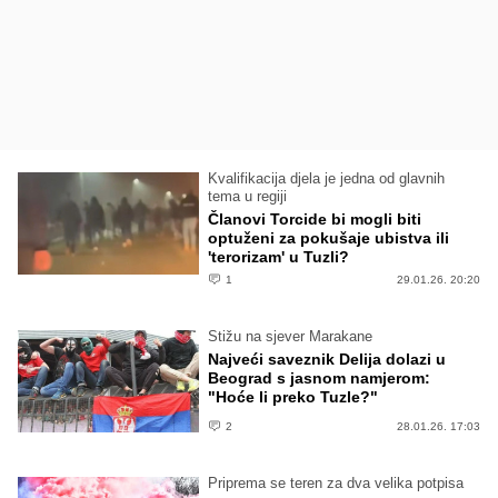
Kvalifikacija djela je jedna od glavnih
tema u regiji
Članovi Torcide bi mogli biti
optuženi za pokušaje ubistva ili
'terorizam' u Tuzli?
1
29.01.26. 20:20
Stižu na sjever Marakane
Najveći saveznik Delija dolazi u
Beograd s jasnom namjerom:
"Hoće li preko Tuzle?"
2
28.01.26. 17:03
Priprema se teren za dva velika potpisa