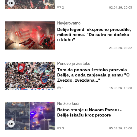
2
02.04.26. 20:05
Nevjerovatno
Delije legendi ekspresno presudile,
milosti nema: "Da sutra ne dočeka
u klubu"
21.03.26. 08:32
Ponovo je žestoko
Torcida ponovo žestoko prozvala
Delije, a onda zapjevala pjesmu "O
Zvezdo, zvezdana..."
1
15.03.26. 18:38
Ne žele kući
Ratno stanje u Novom Pazaru -
Delije iskaču kroz prozore
3
05.03.26. 20:00