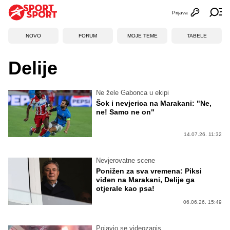
Prijava
Otvori profi
Ot
NOVO
FORUM
MOJE TEME
TABELE
Delije
Ne žele Gabonca u ekipi
Šok i nevjerica na Marakani: "Ne,
ne! Samo ne on"
14.07.26. 11:32
Nevjerovatne scene
Ponižen za sva vremena: Piksi
viđen na Marakani, Delije ga
otjerale kao psa!
06.06.26. 15:49
Pojavio se videozapis