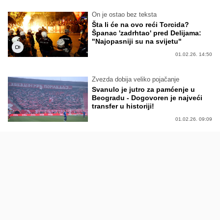
On je ostao bez teksta
Šta li će na ovo reći Torcida?
Španac 'zadrhtao' pred Delijama:
"Najopasniji su na svijetu"
01.02.26. 14:50
Zvezda dobija veliko pojačanje
Svanulo je jutro za pamćenje u
Beogradu - Dogovoren je najveći
transfer u historiji!
01.02.26. 09:09