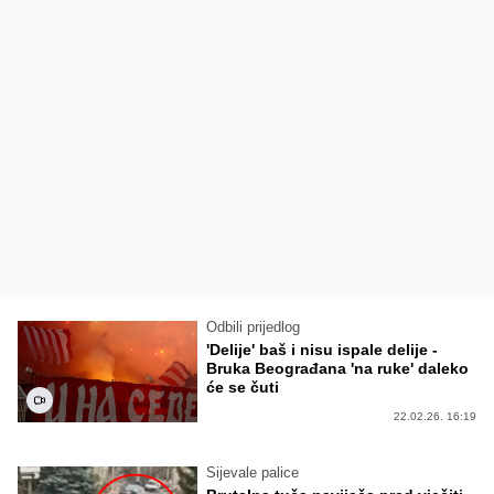
Odbili prijedlog
'Delije' baš i nisu ispale delije -
Bruka Beograđana 'na ruke' daleko
će se čuti
22.02.26. 16:19
Sijevale palice