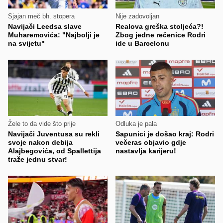
Sjajan meč bh. stopera
Nije zadovoljan
Navijači Leedsa slave
Realova greška stoljeća?!
Muharemovića: "Najbolji je
Zbog jedne rečenice Rodri
na svijetu"
ide u Barcelonu
Žele to da vide što prije
Odluka je pala
Navijači Juventusa su rekli
Sapunici je došao kraj: Rodri
svoje nakon debija
večeras objavio gdje
Alajbegovića, od Spallettija
nastavlja karijeru!
traže jednu stvar!