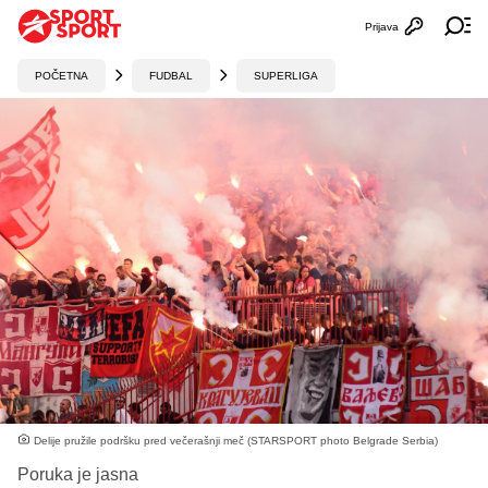
Prijava
Otvori profi
Ot
POČETNA
FUDBAL
SUPERLIGA
Delije pružile podršku pred večerašnji meč (STARSPORT photo Belgrade Serbia)
Poruka je jasna