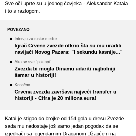
Sve oči uprte su u jednog čovjeka - Aleksandar Kataia
i to s razlogom.
POVEZANO
Intervju za ruske medije
Igrač Crvene zvezde otkrio šta su mu uradili
navijači Novog Pazara: "I sekundu kasnije..."
Ako se sve "poklopi"
Zvezda bi mogla Dinamu udariti najbolniji
šamar u historiji!
Konačno
Crvena zvezda završava najveći transfer u
historiji - Cifra je 20 miliona eura!
Katai je stigao do brojke od 154 gola u dresu Zvezde i
sada mu nedostaje još samo jedan pogodak da se
izjednači sa legendarnim Draganom Džajićem na