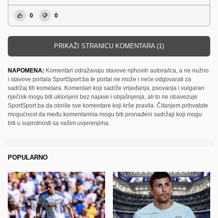
0
0
PRIKAŽI STRANICU KOMENTARA (1)
NAPOMENA:
Komentari odražavaju stavove njihovih autora/ica, a ne nužno
i stavove portala SportSport.ba te portal ne može i neće odgovarati za
sadržaj tih kometara. Komentari koji sadrže vrijeđanja, psovanja i vulgaran
riječnik mogu biti uklonjeni bez najave i objašnjenja, ali to ne obavezuje
SportSport.ba da obriše sve komentare koji krše pravila. Čitanjem prihvatate
mogućnost da među komentarima mogu biti pronađeni sadržaji koji mogu
biti u suprotnosti sa vašim uvjerenjima.
POPULARNO