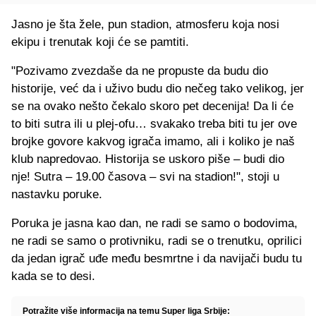
Jasno je šta žele, pun stadion, atmosferu koja nosi
ekipu i trenutak koji će se pamtiti.
"Pozivamo zvezdaše da ne propuste da budu dio
historije, već da i uživo budu dio nečeg tako velikog, jer
se na ovako nešto čekalo skoro pet decenija! Da li će
to biti sutra ili u plej-ofu… svakako treba biti tu jer ove
brojke govore kakvog igrača imamo, ali i koliko je naš
klub napredovao. Historija se uskoro piše – budi dio
nje! Sutra – 19.00 časova – svi na stadion!", stoji u
nastavku poruke.
Poruka je jasna kao dan, ne radi se samo o bodovima,
ne radi se samo o protivniku, radi se o trenutku, oprilici
da jedan igrač uđe među besmrtne i da navijači budu tu
kada se to desi.
Potražite više informacija na temu Super liga Srbije: