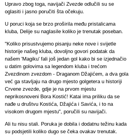
Upravo zbog toga, navijači Zvezde odlučili su se
oglasiti i jasno poručiti šta očekuju.
U poruci koja se brzo proširila među pristalicama
kluba, Delije su naglasile koliko je trenutak poseban.
"Koliko prisustvujemo pisanju neke nove i svijetle
historije našeg kluba, dovoljno govori podatak da
našem 'Magiku' fali još jedan gol kako bi se izjednačio
u datim golovima sa legendom kluba i trećom
Zvezdinom zvezdom - Draganom Džajićem, a dva gola
već ga stavljaju na drugo mjesto golgetera u historiji
Crvene zvezde, gdje je na prvom mjestu
neprikosnoveni Bora Kostić! Katai ima priliku da se
nađe u društvu Kostića, Džajića i Savića, i to na
visokom drugom mjestu", poručili su navijači.
Ali tu nisu stali. Poruka je dobila i dodatnu težinu kada
su podsjetili koliko dugo se čeka ovakav trenutak.