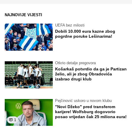
NAJNOVIJE VIJESTI
UEFA bez milosti
Dobili 10.000 eura kazne zbog
pogrdne poruke Lešinarima!
Otkrio detalje pregovora
Košarkaš potvrdio da ga je Partizan
želio, ali je zbog Obradovića
izabrao drugi klub
Pejčinović uskoro u novom klubu
"Novi Džeko" pred transferom
karijere! Wolfsburg dogovorio
posao vrijedan čak 25 miliona eura!
1