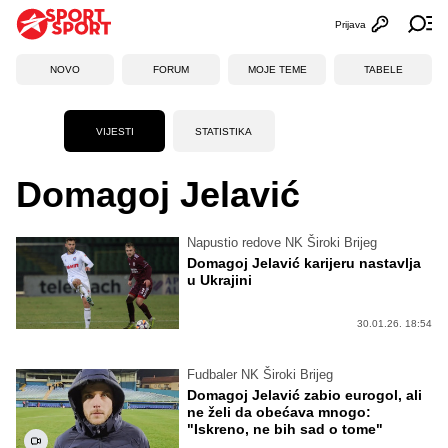
Prijava
Otvori profi
Ot
NOVO
FORUM
MOJE TEME
TABELE
VIJESTI
STATISTIKA
Domagoj Jelavić
Napustio redove NK Široki Brijeg
Domagoj Jelavić karijeru nastavlja
u Ukrajini
30.01.26. 18:54
Fudbaler NK Široki Brijeg
Domagoj Jelavić zabio eurogol, ali
ne želi da obećava mnogo:
"Iskreno, ne bih sad o tome"