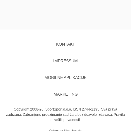
KONTAKT
IMPRESSUM
MOBILNE APLIKACIJE
MARKETING
Copyright 2008-26. SportSport d.o.o. ISSN 2744-2195. Sva prava
zadržana. Zabranjeno preuzimanje sadržaja bez dozvole izdavača.
Pravila
o zaštiti privatnosti.
Osigurava
Sikra Security