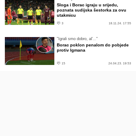
Sloga i Borac igraju u srijedu,
poznata sudijska šestorka za ovu
utakmicu
3
18.11.24. 17:55
"Igrali smo dobro, al'..."
Borac poklon penalom do pobjede
protiv Igmana
15
24.04.23. 19:53