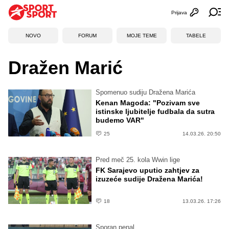
Prijava
Otvori profi
Ot
NOVO
FORUM
MOJE TEME
TABELE
Dražen Marić
Spomenuo sudiju Dražena Marića
Kenan Magoda: "Pozivam sve
istinske ljubitelje fudbala da sutra
budemo VAR"
25
14.03.26. 20:50
Pred meč 25. kola Wwin lige
FK Sarajevo uputio zahtjev za
izuzeće sudije Dražena Marića!
18
13.03.26. 17:26
Sporan penal