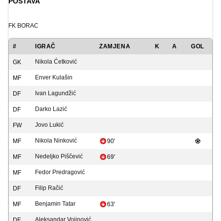
POSTAVA
FK BORAC
#
IGRAČ
ZAMJENA
K
A
GOL
Nikola Ćetković
GK
Enver Kulašin
MF
Ivan Lagundžić
DF
Darko Lazić
DF
Jovo Lukić
FW
Nikola Ninković
MF
90'
Nedeljko Piščević
MF
69'
Fedor Predragović
MF
Filip Račić
DF
Benjamin Tatar
MF
63'
Aleksandar Vojinović
DF