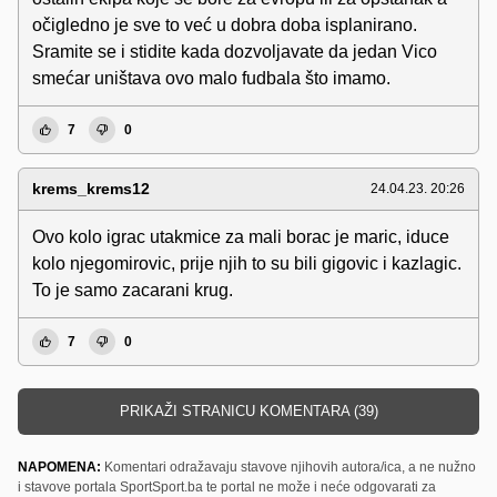
očigledno je sve to već u dobra doba isplanirano.
Sramite se i stidite kada dozvoljavate da jedan Vico
smećar uništava ovo malo fudbala što imamo.
7
0
krems_krems12
24.04.23. 20:26
Ovo kolo igrac utakmice za mali borac je maric, iduce
kolo njegomirovic, prije njih to su bili gigovic i kazlagic.
To je samo zacarani krug.
7
0
PRIKAŽI STRANICU KOMENTARA (39)
NAPOMENA:
Komentari odražavaju stavove njihovih autora/ica, a ne nužno
i stavove portala SportSport.ba te portal ne može i neće odgovarati za