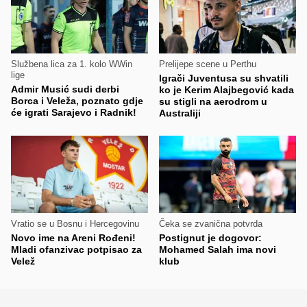
Službena lica za 1. kolo WWin
Prelijepe scene u Perthu
lige
Igrači Juventusa su shvatili
Admir Musić sudi derbi
ko je Kerim Alajbegović kada
Borca i Veleža, poznato gdje
su stigli na aerodrom u
će igrati Sarajevo i Radnik!
Australiji
Vratio se u Bosnu i Hercegovinu
Čeka se zvanična potvrda
Novo ime na Areni Rođeni!
Postignut je dogovor:
Mladi ofanzivac potpisao za
Mohamed Salah ima novi
Velež
klub