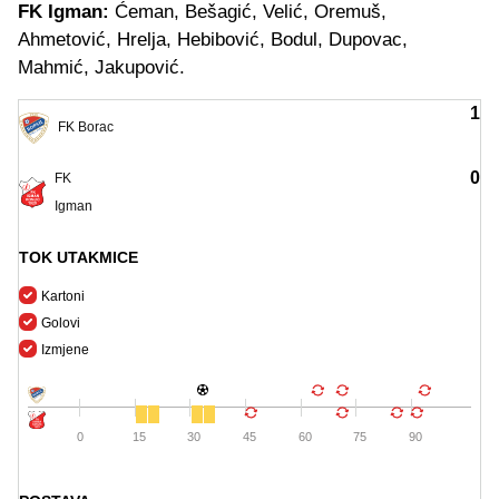
FK Igman:
Ćeman, Bešagić, Velić, Oremuš,
Ahmetović, Hrelja, Hebibović, Bodul, Dupovac,
Mahmić, Jakupović.
1
FK Borac
0
FK
Igman
TOK UTAKMICE
Kartoni
Golovi
Izmjene
0
15
30
45
60
75
90