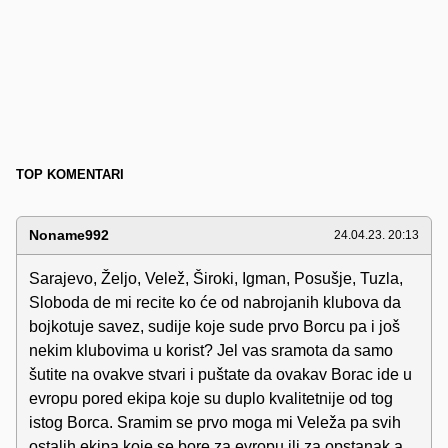
TOP KOMENTARI
Noname992
24.04.23. 20:13
Sarajevo, Željo, Velež, Široki, Igman, Posušje, Tuzla,
Sloboda de mi recite ko će od nabrojanih klubova da
bojkotuje savez, sudije koje sude prvo Borcu pa i još
nekim klubovima u korist? Jel vas sramota da samo
šutite na ovakve stvari i puštate da ovakav Borac ide u
evropu pored ekipa koje su duplo kvalitetnije od tog
istog Borca. Sramim se prvo moga mi Veleža pa svih
ostalih ekipa koje se bore za evropu ili za opstanak a