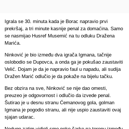
Igrala se 30. minuta kada je Borac napravio prvi
prekršaj, a tri minute kasnije penal za domaćina. Samo
se nasmijao Husref Musemić na tu odluku Dražena
Marića.
Ninković je bio između dva igrača Igmana, tačnije
oslobodio se Dupovca, a onda ga je pokušao zaustaviti
Velić. Dojam je da je napravio faul u napadu, ali sudija
Dražen Marić odlučio je da pokaže na bijelu tačku.
Bez obzira na sve, Ninković se nije dao omesti,
preuzeo je odgovornost i odlučio da izvede penal.
Šutirao je u desnu stranu Ćemanovog gola, golman
Igmana je pogodio stranu, ali nije uspio zaustaviti ovaj
sjajan udarac.
Nedugo zatim vidjeli smo neke čarke na terenu između