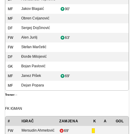
Jakov Blagaić
MF
90'
Obren Cvijanović
MF
Sergej Dojčinović
DF
Alen Jurilj
FW
63'
Stefan Marčetić
FW
Đorđe Milojević
DF
Bojan Pavlović
GK
Janez Pišek
MF
69'
Dejan Popara
MF
Trener:
-
FK IGMAN
#
IGRAČ
ZAMJENA
K
A
GOL
Mersudin Ahmetović
FW
69'