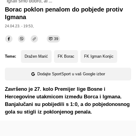
"Igrali smo dobro, al'..."
Borac poklon penalom do pobjede protiv
Igmana
24.04.23. - 19:53,
39
Teme:
Dražen Marić
FK Borac
FK Igman Konjic
Dodajte SportSport u vaš Google izbor
Završeno je 27. kolo Premijer lige Bosne i
Hercegovine utakmicom između Borca i Igmana.
Banjalučani su pobijedili s 1:0, a do pobjedonosnog
gola su stigli iz poklonjenog penala.