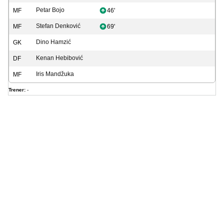
Petar Bojo
MF
46'
Stefan Denković
MF
69'
Dino Hamzić
GK
Kenan Hebibović
DF
Iris Mandžuka
MF
Trener:
-