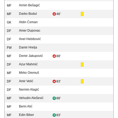
Armin Bešagić
MF
Darko Bodul
MF
46'
Aldin Ćeman
GK
Amer Dupovac
DF
Anel Hebibović
DF
Damir Hrelja
FW
Demir Jakupović
MF
88'
Azur Mahmić
DF
Mirko Oremuš
MF
Amir Velić
DF
83'
Nermin Alagić
DF
Vehudin Alešević
MF
88'
Berin Alić
MF
Edin Biber
MF
83'