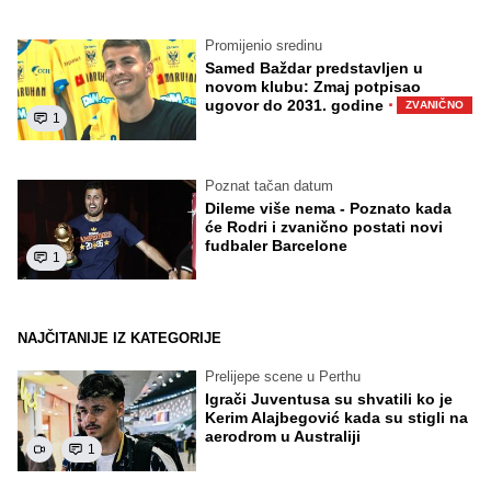
Promijenio sredinu
Samed Baždar predstavljen u
novom klubu: Zmaj potpisao
·
ugovor do 2031. godine
ZVANIČNO
1
Poznat tačan datum
Dileme više nema - Poznato kada
će Rodri i zvanično postati novi
fudbaler Barcelone
1
NAJČITANIJE IZ KATEGORIJE
Prelijepe scene u Perthu
Igrači Juventusa su shvatili ko je
Kerim Alajbegović kada su stigli na
aerodrom u Australiji
1