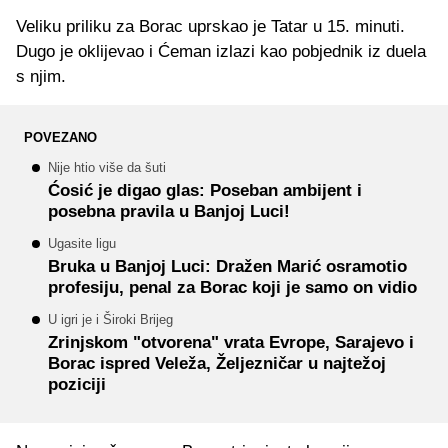
Veliku priliku za Borac uprskao je Tatar u 15. minuti.
Dugo je oklijevao i Ćeman izlazi kao pobjednik iz duela
s njim.
POVEZANO
Nije htio više da šuti
Ćosić je digao glas: Poseban ambijent i
posebna pravila u Banjoj Luci!
Ugasite ligu
Bruka u Banjoj Luci: Dražen Marić osramotio
profesiju, penal za Borac koji je samo on vidio
U igri je i Široki Brijeg
Zrinjskom "otvorena" vrata Evrope, Sarajevo i
Borac ispred Veleža, Željezničar u najtežoj
poziciji