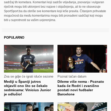
sadržaj tih kometara. Komentari koji sadrže vrijeđanja, psovanja i vulgaran
riječnik mogu biti uklonjeni bez najave i objašnjenja, ali to ne obavezuje
SportSport.ba da obriše sve komentare koji krše pravila. Čitanjem prihvatate
mogućnost da među komentarima mogu biti pronađeni sadržaji koji mogu
biti u suprotnosti sa vašim uvjerenjima.
POPULARNO
Zna se gdje će igrati iduće sezone
Poznat tačan datum
Mediji u Španiji jutros
Dileme više nema - Poznato
objavili ono što se čekalo
kada će Rodri i zvanično
sedmicama: Vinicius Junior
postati novi fudbaler
je odlučio!
Barcelone