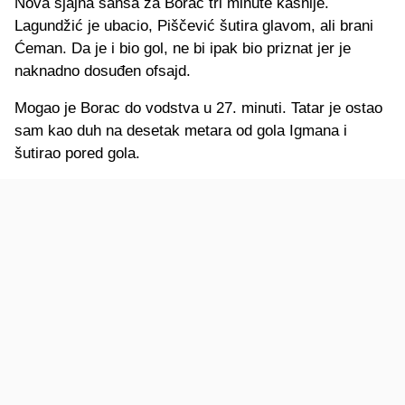
Nova sjajna šansa za Borac tri minute kasnije.
Lagundžić je ubacio, Piščević šutira glavom, ali brani
Ćeman. Da je i bio gol, ne bi ipak bio priznat jer je
naknadno dosuđen ofsajd.
Mogao je Borac do vodstva u 27. minuti. Tatar je ostao
sam kao duh na desetak metara od gola Igmana i
šutirao pored gola.