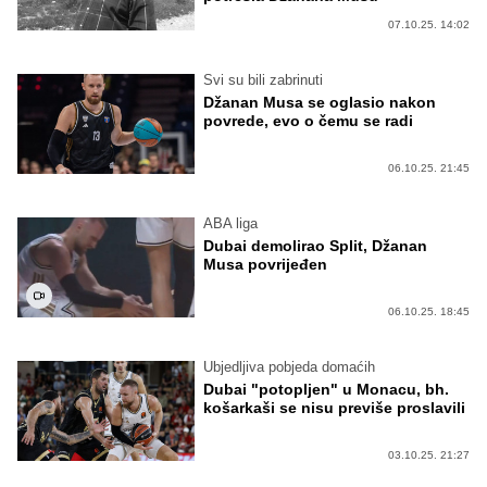
07.10.25. 14:02
Svi su bili zabrinuti
Džanan Musa se oglasio nakon
povrede, evo o čemu se radi
06.10.25. 21:45
ABA liga
Dubai demolirao Split, Džanan
Musa povrijeđen
06.10.25. 18:45
Ubjedljiva pobjeda domaćih
Dubai "potopljen" u Monacu, bh.
košarkaši se nisu previše proslavili
03.10.25. 21:27