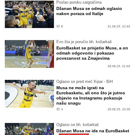
Poslao poruku saigračima
Džanan Musa se odmah oglasio
nakon poraza od Italije
8
31.08.25. 22:44
Evo šta je poručio bh. košarkaš
EuroBasket se prisjetio Muse, a on
odmah odgovorio i pokazao
povezanost sa Zmajevima
28.08.25. 21:04
Oglasio se pred meč Kipar - BiH
Musa ne može igrati na
Eurobasketu, ali ono što je jutros
objavio na Instagramu pokazuje
našu snagu
4
28.08.25. 10:29
Oglasio se bh. košarkaš
Džanan Musa ne ide na EuroBasket