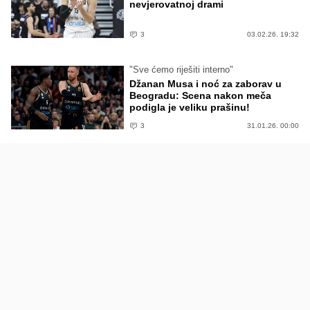
nevjerovatnoj drami
3
03.02.26. 19:32
"Sve ćemo riješiti interno"
Džanan Musa i noć za zaborav u
Beogradu: Scena nakon meča
podigla je veliku prašinu!
3
31.01.26. 00:00