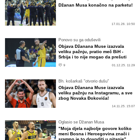
Džanan Musa konačno na parketu!
17.01.26. 10:50
Ponovo su ga oduševili
Objava Džanana Muse izazvala
veliku pažnju, pratio meč BiH -
Srbija i to nije mogao da prešuti
9
01.12.25. 11:29
Bh. košarkaš "otvorio dušu"
Objava Džanana Muse izazvala
veliku pažnju na Instagramu, a sve
zbog Novaka Đokovića!
14.11.25. 15:07
Oglasio se Džanan Musa
"Moja djela najbolje govore koliko
meni Bosna i Hercegovina znači i
sramno je to dovoditi u pitanje"