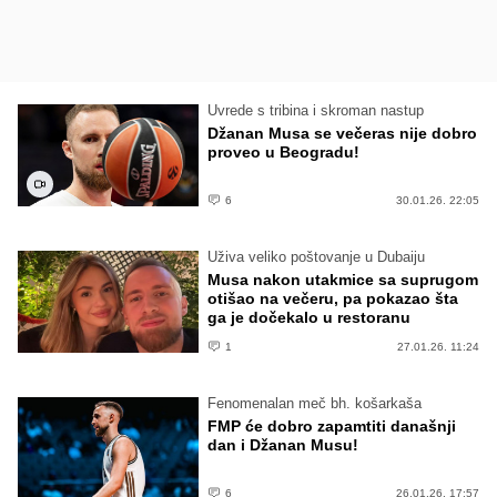
Uvrede s tribina i skroman nastup
Džanan Musa se večeras nije dobro
proveo u Beogradu!
6
30.01.26. 22:05
Uživa veliko poštovanje u Dubaiju
Musa nakon utakmice sa suprugom
otišao na večeru, pa pokazao šta
ga je dočekalo u restoranu
1
27.01.26. 11:24
Fenomenalan meč bh. košarkaša
FMP će dobro zapamtiti današnji
dan i Džanan Musu!
6
26.01.26. 17:57