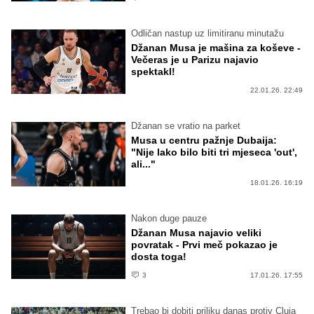
Odličan nastup uz limitiranu minutažu
Džanan Musa je mašina za koševe -
Večeras je u Parizu najavio
spektakl!
22.01.26. 22:49
Džanan se vratio na parket
Musa u centru pažnje Dubaija:
"Nije lako bilo biti tri mjeseca 'out',
ali..."
18.01.26. 16:19
Nakon duge pauze
Džanan Musa najavio veliki
povratak - Prvi meč pokazao je
dosta toga!
3
17.01.26. 17:55
Trebao bi dobiti priliku danas protiv Cluja