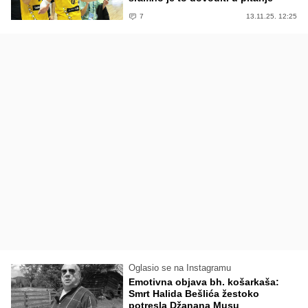
7
13.11.25. 12:25
Oglasio se na Instagramu
Emotivna objava bh. košarkaša:
Smrt Halida Bešlića žestoko
potresla Džanana Musu