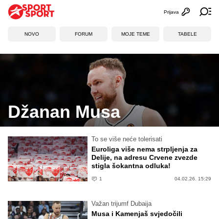
Prijava
Otvori profi
Ot
NOVO
FORUM
MOJE TEME
TABELE
Džanan Musa
To se više neće tolerisati
Euroliga više nema strpljenja za
Delije, na adresu Crvene zvezde
stigla šokantna odluka!
1
04.02.26. 15:29
Važan trijumf Dubaija
Musa i Kamenjaš svjedočili