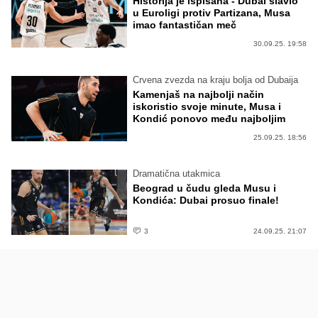
Historija je ispisana - Dubai slavio
u Euroligi protiv Partizana, Musa
imao fantastičan meč
30.09.25. 19:58
Crvena zvezda na kraju bolja od Dubaija
Kamenjaš na najbolji način
iskoristio svoje minute, Musa i
Kondić ponovo među najboljim
25.09.25. 18:56
Dramatična utakmica
Beograd u čudu gleda Musu i
Kondića: Dubai prosuo finale!
3
24.09.25. 21:07