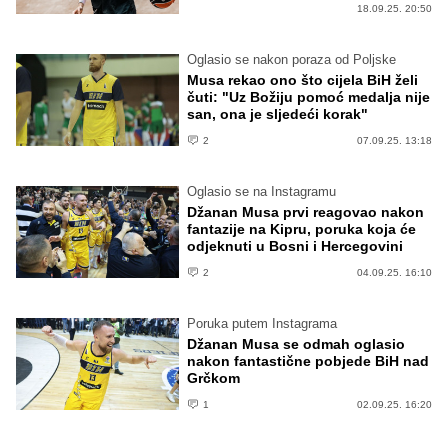
18.09.25. 20:50
Oglasio se nakon poraza od Poljske
Musa rekao ono što cijela BiH želi
čuti: "Uz Božiju pomoć medalja nije
san, ona je sljedeći korak"
2
07.09.25. 13:18
Oglasio se na Instagramu
Džanan Musa prvi reagovao nakon
fantazije na Kipru, poruka koja će
odjeknuti u Bosni i Hercegovini
2
04.09.25. 16:10
Poruka putem Instagrama
Džanan Musa se odmah oglasio
nakon fantastične pobjede BiH nad
Grčkom
1
02.09.25. 16:20