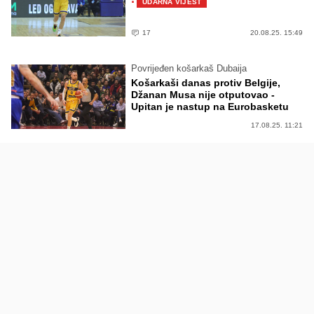
·
UDARNA VIJEST
17
20.08.25. 15:49
Povrijeđen košarkaš Dubaija
Košarkaši danas protiv Belgije,
Džanan Musa nije otputovao -
Upitan je nastup na Eurobasketu
17.08.25. 11:21