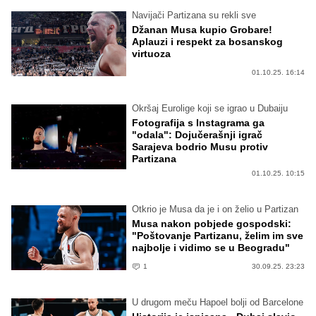
Navijači Partizana su rekli sve
Džanan Musa kupio Grobare!
Aplauzi i respekt za bosanskog
virtuoza
01.10.25. 16:14
Okršaj Eurolige koji se igrao u Dubaiju
Fotografija s Instagrama ga
"odala": Dojučerašnji igrač
Sarajeva bodrio Musu protiv
Partizana
01.10.25. 10:15
Otkrio je Musa da je i on želio u Partizan
Musa nakon pobjede gospodski:
"Poštovanje Partizanu, želim im sve
najbolje i vidimo se u Beogradu"
1
30.09.25. 23:23
U drugom meču Hapoel bolji od Barcelone