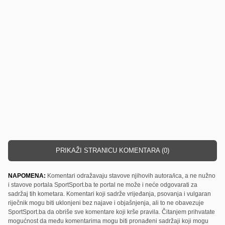
PRIKAŽI STRANICU KOMENTARA (0)
NAPOMENA:
Komentari odražavaju stavove njihovih autora/ica, a ne nužno
i stavove portala SportSport.ba te portal ne može i neće odgovarati za
sadržaj tih kometara. Komentari koji sadrže vrijeđanja, psovanja i vulgaran
riječnik mogu biti uklonjeni bez najave i objašnjenja, ali to ne obavezuje
SportSport.ba da obriše sve komentare koji krše pravila. Čitanjem prihvatate
mogućnost da među komentarima mogu biti pronađeni sadržaji koji mogu