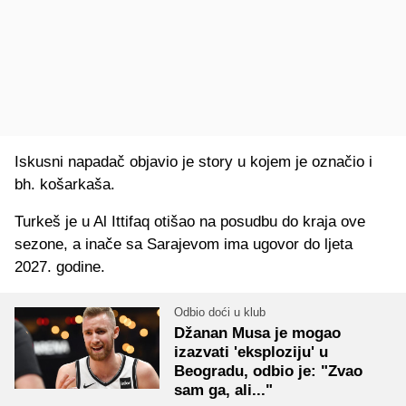
Iskusni napadač objavio je story u kojem je označio i
bh. košarkaša.
Turkeš je u Al Ittifaq otišao na posudbu do kraja ove
sezone, a inače sa Sarajevom ima ugovor do ljeta
2027. godine.
Odbio doći u klub
Džanan Musa je mogao
izazvati 'eksploziju' u
Beogradu, odbio je: "Zvao
sam ga, ali..."