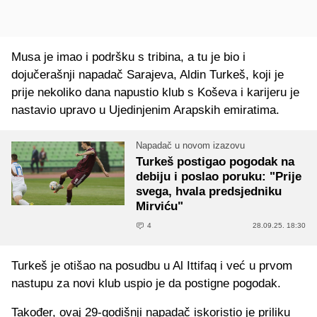
Musa je imao i podršku s tribina, a tu je bio i
dojučerašnji napadač Sarajeva, Aldin Turkeš, koji je
prije nekoliko dana napustio klub s Koševa i karijeru je
nastavio upravo u Ujedinjenim Arapskih emiratima.
Napadač u novom izazovu
Turkeš postigao pogodak na
debiju i poslao poruku: "Prije
svega, hvala predsjedniku
Mirviću"
4
28.09.25. 18:30
Turkeš je otišao na posudbu u Al Ittifaq i već u prvom
nastupu za novi klub uspio je da postigne pogodak.
Također, ovaj 29-godišnji napadač iskoristio je priliku