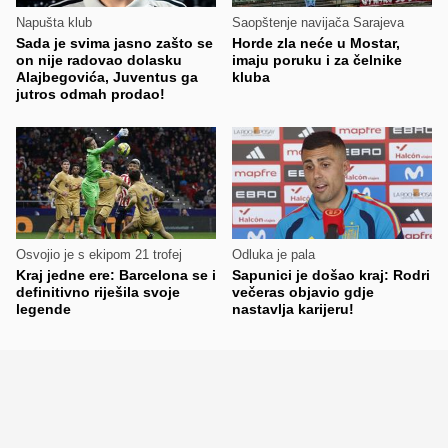
Napušta klub
Saopštenje navijača Sarajeva
Sada je svima jasno zašto se
Horde zla neće u Mostar,
on nije radovao dolasku
imaju poruku i za čelnike
Alajbegovića, Juventus ga
kluba
jutros odmah prodao!
Osvojio je s ekipom 21 trofej
Odluka je pala
Kraj jedne ere: Barcelona se i
Sapunici je došao kraj: Rodri
definitivno riješila svoje
večeras objavio gdje
legende
nastavlja karijeru!