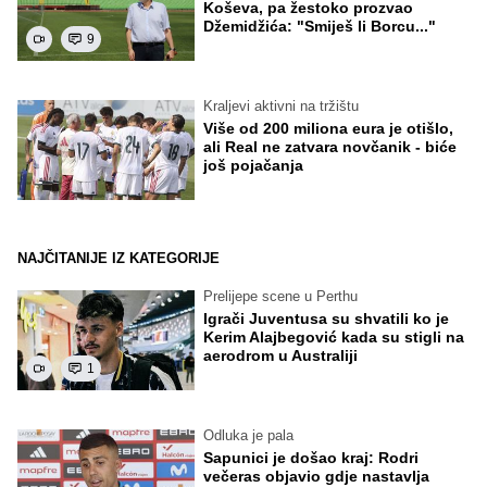
Koševa, pa žestoko prozvao
Džemidžića: "Smiješ li Borcu..."
9
Kraljevi aktivni na tržištu
Više od 200 miliona eura je otišlo,
ali Real ne zatvara novčanik - biće
još pojačanja
NAJČITANIJE IZ KATEGORIJE
Prelijepe scene u Perthu
Igrači Juventusa su shvatili ko je
Kerim Alajbegović kada su stigli na
aerodrom u Australiji
1
Odluka je pala
Sapunici je došao kraj: Rodri
večeras objavio gdje nastavlja