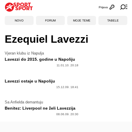
Prijava
Otvori profi
Ot
NOVO
FORUM
MOJE TEME
TABELE
Ezequiel Lavezzi
Vjeran klubu iz Napulja
Lavezzi do 2015. godine u Napoliju
11.01.10. 20:18
Lavezzi ostaje u Napoliju
15.12.09. 18:41
Sa Anfielda demantuju
Benitez: Liverpool ne želi Lavezzija
08.06.09. 20:30