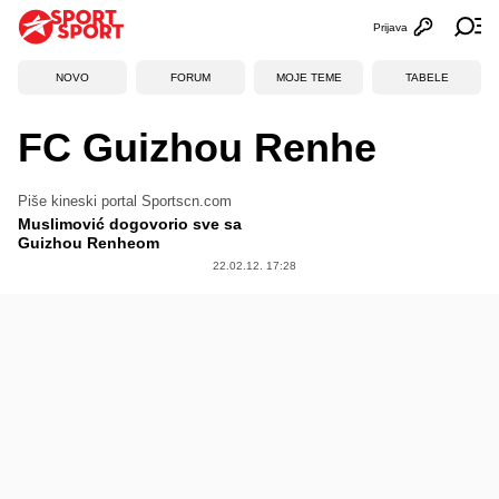
Prijava
Otvori profi
Ot
NOVO
FORUM
MOJE TEME
TABELE
FC Guizhou Renhe
Piše kineski portal Sportscn.com
Muslimović dogovorio sve sa
Guizhou Renheom
22.02.12. 17:28