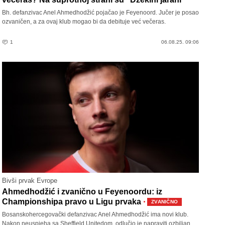
Bh. defanzivac Anel Ahmedhodžić pojačao je Feyenoord. Jučer je posao
ozvaničen, a za ovaj klub mogao bi da debituje već večeras.
1
06.08.25. 09:06
Bivši prvak Evrope
Ahmedhodžić i zvanično u Feyenoordu: iz
·
Championshipa pravo u Ligu prvaka
ZVANIČNO
Bosanskohercegovački defanzivac Anel Ahmedhodžić ima novi klub.
Nakon neuspjeha sa Sheffield Unitedom, odlučio je napraviti ozbiljan