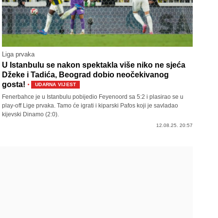
Liga prvaka
U Istanbulu se nakon spektakla više niko ne sjeća
Džeke i Tadića, Beograd dobio neočekivanog
·
gosta!
UDARNA VIJEST
Fenerbahce je u Istanbulu pobijedio Feyenoord sa 5:2 i plasirao se u
play-off Lige prvaka. Tamo će igrati i kiparski Pafos koji je savladao
kijevski Dinamo (2:0).
12.08.25. 20:57