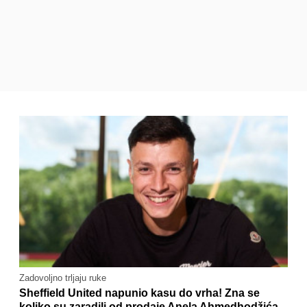
Zadovoljno trljaju ruke
Sheffield United napunio kasu do vrha! Zna se
koliko su zaradili od prodaje Anela Ahmedhodžića