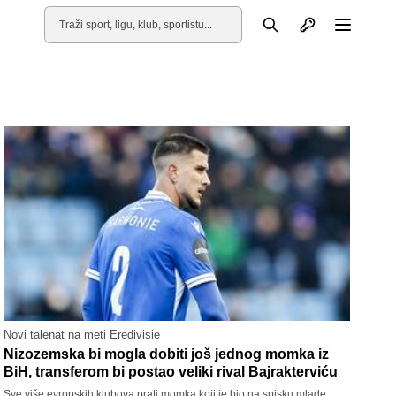
Otvori profil
Pretraga
Otvori
Novi talenat na meti Eredivisie
Nizozemska bi mogla dobiti još jednog momka iz
BiH, transferom bi postao veliki rival Bajrakterviću
Sve više evropskih klubova prati momka koji je bio na spisku mlade