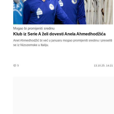
Mogao bi promijeniti sredinu
Klub iz Serie A želi dovesti Anela Ahmedhodžića
Anel Ahmedhodžić bi već u januaru mogao promijeniti sredinu i preseliti
se iz Nizozemske u Italiju.
5
13.10.25. 14:21