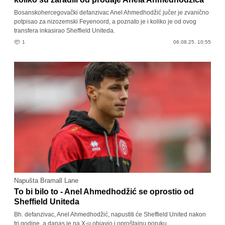
Bosanskohercegovački defanzivac Anel Ahmedhodžić jučer je zvanično
potpisao za nizozemski Feyenoord, a poznato je i koliko je od ovog
transfera inkasirao Sheffield Uniteda.
1
06.08.25. 10:55
Napušta Bramall Lane
To bi bilo to - Anel Ahmedhodžić se oprostio od
Sheffield Uniteda
Bh. defanzivac, Anel Ahmedhodžić, napustiti će Sheffield United nakon
tri godine, a danas je na X-u objavio i oproštajnu poruku.