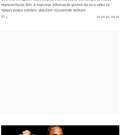
reprezentacije BiH, a najnovije informacije govore da su u utrku za
njegov potpis ozbiljno uključeni nizozemski velikani.
1
05.05.26. 09:55