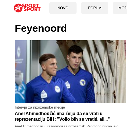
NOVO
FORUM
MOJ
Feyenoord
Intervju za nizozemske medije
Anel Ahmedhodžić ima želju da se vrati u
reprezentaciju BiH: "Volio bih se vratiti, ali..."
Anel Ahmedhodžić u razgovoru za nizozemski Rijnmond pričao je o