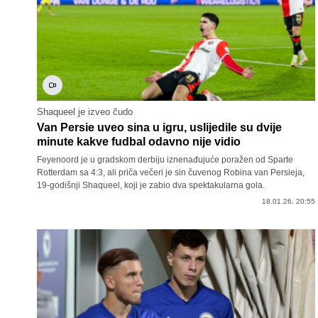
Shaqueel je izveo čudo
Van Persie uveo sina u igru, uslijedile su dvije
minute kakve fudbal odavno nije vidio
Feyenoord je u gradskom derbiju iznenađujuće poražen od Sparte
Rotterdam sa 4:3, ali priča večeri je sin čuvenog Robina van Persieja,
19-godišnji Shaqueel, koji je zabio dva spektakularna gola.
18.01.26. 20:55