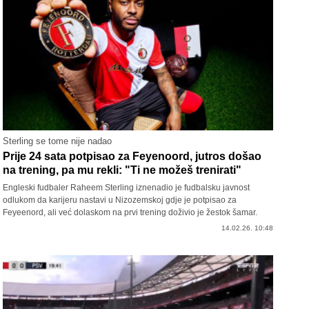
Sterling se tome nije nadao
Prije 24 sata potpisao za Feyenoord, jutros došao
na trening, pa mu rekli: "Ti ne možeš trenirati"
Engleski fudbaler Raheem Sterling iznenadio je fudbalsku javnost
odlukom da karijeru nastavi u Nizozemskoj gdje je potpisao za
Feyeenord, ali već dolaskom na prvi trening doživio je žestok šamar.
14.02.26. 10:48