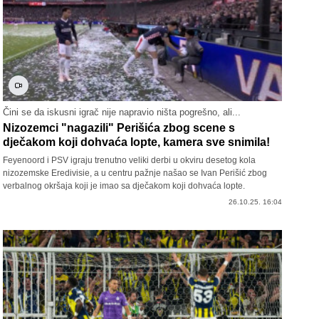
Čini se da iskusni igrač nije napravio ništa pogrešno, ali...
Nizozemci "nagazili" Perišića zbog scene s
dječakom koji dohvaća lopte, kamera sve snimila!
Feyenoord i PSV igraju trenutno veliki derbi u okviru desetog kola
nizozemske Eredivisie, a u centru pažnje našao se Ivan Perišić zbog
verbalnog okršaja koji je imao sa dječakom koji dohvaća lopte.
26.10.25. 16:04