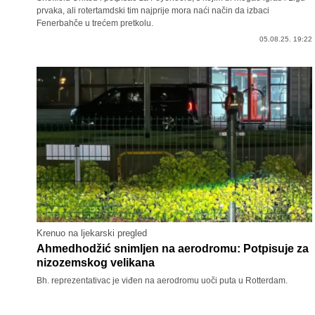
prvaka, ali rotertamdski tim najprije mora naći način da izbaci
Fenerbahče u trećem pretkolu.
05.08.25. 19:22
Krenuo na ljekarski pregled
Ahmedhodžić snimljen na aerodromu: Potpisuje za
nizozemskog velikana
Bh. reprezentativac je viđen na aerodromu uoči puta u Rotterdam.