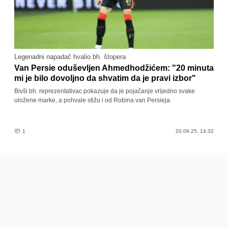
Legenadni napadač hvalio bh. štopera
Van Persie oduševljen Ahmedhodžićem: "20 minuta
mi je bilo dovoljno da shvatim da je pravi izbor"
Bivši bh. reprezentativac pokazuje da je pojačanje vrijedno svake
uložene marke, a pohvale stižu i od Robina van Persieja.
1
20.09.25. 14:32