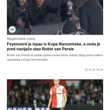
Nevjerovatne scene
Feyenoord je ispao iz Kupa Nizozemske, a onda je
pred navijače stao Robin van Persie
Robin van Persie je postao glavna tema širom svijeta zbog scene nakon
ispadanja u Kupu Nizozemske.
18.12.25. 00:26