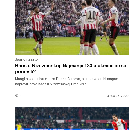
Jasno i zašto
Haos u Nizozemskoj: Najmanje 133 utakmice će se
ponoviti?
Mnogi nikada nisu čuli za Deana Jamesa, ali upravo on bi mogao
napraviti pravi haos u Nizozemskoj Eredivisie.
3
30.04.26. 22:37