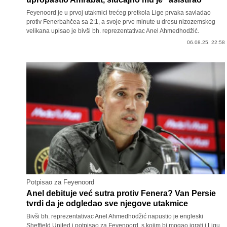
Feyenoord je u prvoj utakmici trećeg pretkola Lige prvaka savladao
protiv Fenerbahčea sa 2:1, a svoje prve minute u dresu nizozemskog
velikana upisao je bivši bh. reprezentativac Anel Ahmedhodžić.
06.08.25. 22:58
Potpisao za Feyenoord
Anel debituje već sutra protiv Fenera? Van Persie
tvrdi da je odgledao sve njegove utakmice
Bivši bh. reprezentativac Anel Ahmedhodžić napustio je engleski
Sheffield United i potpisao za Feyenoord, s kojim bi mogao igrati i Ligu