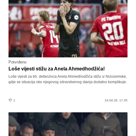
Potvrđeno
Loše vijesti stižu za Anela Ahmedhodžića!
Loše vijesti za bh. defanzivca Anela Ahmedhodžića stižu iz Nizozemske,
gdje se situacija oko njegovog zdravstvenog stanja dodatno komplikuje.
1
24.04.26. 17:35