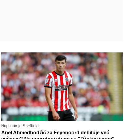
Napustio je Sheffield
Anel Ahmedhodžić za Feyenoord debituje već
večeras? Na suprotnoj strani su "Džekini jarani"