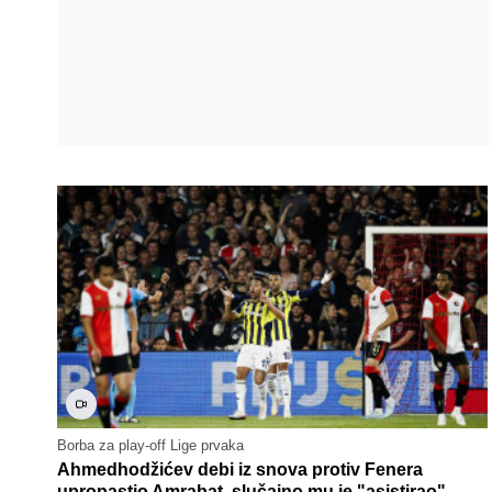
Borba za play-off Lige prvaka
Ahmedhodžićev debi iz snova protiv Fenera
upropastio Amrabat, slučajno mu je "asistirao"