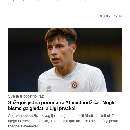
05.08.25. 17:14
Sve je u početnoj fazi
Stiže još jedna ponuda za Ahmedhodžića - Mogli
bismo ga gledati u Ligi prvaka!
Anel Ahmedhodžić bi ovog ljeta mogao napustiti Sheffield United. Za
njega interesa ne manjka, a sada se u igru uključio i nekadašnji prvak
Evrope, Feyenoord.