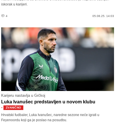
iskorak u karijeri.
4
05.08.25. 14:03
Karijeru nastavlja u Grčkoj
Luka Ivanušec predstavljen u novom klubu
·
ZVANIČNO
Hrvatski fudbaler, Luka Ivanušec, naredne sezone neće igrati u
Feyenoordu koji ga je poslao na posudbu.