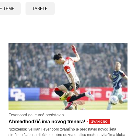
E TEME
TABELE
Feyenoord ga je već predstavio
·
Ahmedhodžić ima novog trenera!
ZVANIČNO
Nizozemski velikan Feyenoord zvanično je predstavio novog šefa
stručnog štaba, a riječ je o dobro poznatom licu među navijačima kluba