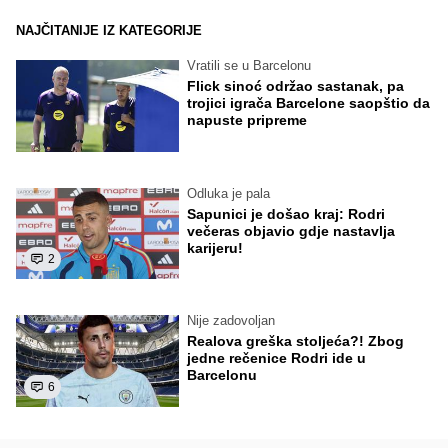
NAJČITANIJE IZ KATEGORIJE
Vratili se u Barcelonu
Flick sinoć održao sastanak, pa
trojici igrača Barcelone saopštio da
napuste pripreme
Odluka je pala
Sapunici je došao kraj: Rodri
večeras objavio gdje nastavlja
karijeru!
2
Nije zadovoljan
Realova greška stoljeća?! Zbog
jedne rečenice Rodri ide u
Barcelonu
6