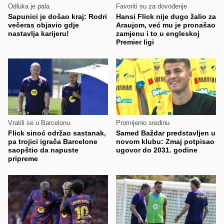
Odluka je pala
Favoriti su za dovođenje
Sapunici je došao kraj: Rodri
Hansi Flick nije dugo žalio za
večeras objavio gdje
Araujom, već mu je pronašao
nastavlja karijeru!
zamjenu i to u engleskoj
Premier ligi
Vratili se u Barcelonu
Promijenio sredinu
Flick sinoć održao sastanak,
Samed Baždar predstavljen u
pa trojici igrača Barcelone
novom klubu: Zmaj potpisao
saopštio da napuste
ugovor do 2031. godine
pripreme