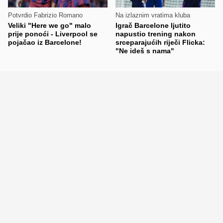
Potvrdio Fabrizio Romano
Na izlaznim vratima kluba
Veliki "Here we go" malo
Igrač Barcelone ljutito
prije ponoći - Liverpool se
napustio trening nakon
pojačao iz Barcelone!
srceparajućih riječi Flicka:
"Ne ideš s nama"