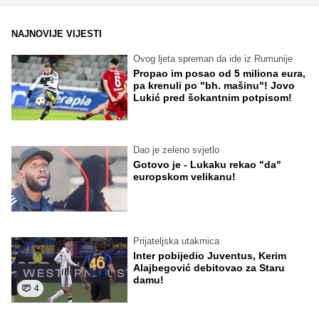
NAJNOVIJE VIJESTI
Ovog ljeta spreman da ide iz Rumunije
Propao im posao od 5 miliona eura,
pa krenuli po "bh. mašinu"! Jovo
Lukić pred šokantnim potpisom!
Dao je zeleno svjetlo
Gotovo je - Lukaku rekao "da"
europskom velikanu!
Prijateljska utakmica
Inter pobijedio Juventus, Kerim
Alajbegović debitovao za Staru
damu!
4