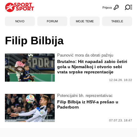
Prijava
Otvori profi
Ot
NOVO
FORUM
MOJE TEME
TABELE
Filip Bilbija
Paunović mora da obrati pažnju
Brutalno: Hit napadač zabio četiri
gola u Njemačkoj i otvorio sebi
vrata srpske reprezentacije
12.04.26. 16:22
Potencijalni bh. reprezentativac
Filip Bilbija iz HSV-a prešao u
Paderborn
07.07.23. 18:47