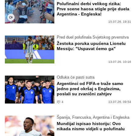
Polufinalni derbi velikog rizika:
Prve scene haosa stigle prije duela
Argentina - Engleska!
15.07.26. 19:31
Pred duel polufinala Svjetskog prvenstva
Žestoka poruka upućena Lionelu
Messiju: "Uspavat ćemo ga"
13.07.26. 10:16
Odluka će pasti sutra
Argentinci od FIFA-e traže samo
jedno pred okršaj s Englezima,
poslali su zvanični zahtjev
4
13.07.26. 09:54
Španija, Francuska, Argentina i Engleska
Mundijal ispisao historiju: Ovo
nikada nismo vidjeli u polufinalu