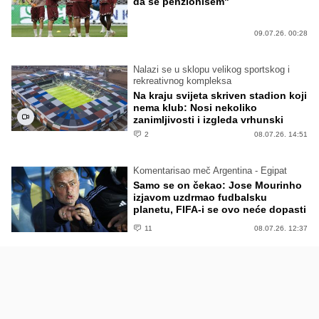
da se penzionišem"
09.07.26. 00:28
Nalazi se u sklopu velikog sportskog i
rekreativnog kompleksa
Na kraju svijeta skriven stadion koji
nema klub: Nosi nekoliko
zanimljivosti i izgleda vrhunski
2
08.07.26. 14:51
Komentarisao meč Argentina - Egipat
Samo se on čekao: Jose Mourinho
izjavom uzdrmao fudbalsku
planetu, FIFA-i se ovo neće dopasti
11
08.07.26. 12:37