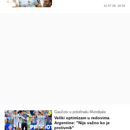
12.07.26. 16:32
Gaučosi u polufinalu Mundijala
Veliki optimizam u redovima
Argentine: "Nije važno ko je
protivnik"