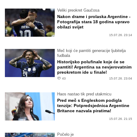
Veliki preokret Gaučosa
Nakon drame i prolaska Argentine -
Fotografija stara 18 godina upravo
obilazi svijet
15.07.26. 23:14
Meč koji će pamtiti generacije ljubitelja
fudbala
Historijsko polufinale koje će se
pamtiti! Argentina sa nevjerovatnim
preokretom ide u finale!
43
15.07.26. 23:04
Haos nastao tik pred utakmicu
Pred meč s Engleskom podigla
tenzije: Potpredsjednica Argentine
Britance nazvala piratima!
15.07.26. 21:15
Počelo je