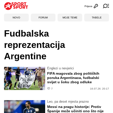
Prijava
Otvori profi
Ot
NOVO
FORUM
MOJE TEME
TABELE
Fudbalska
reprezentacija
Argentine
Englezi u nevjerici
FIFA reagovala zbog političkih
poruka Argentinaca, fudbalski
svijet u šoku zbog odluke
7
16.07.26. 20:17
Leo, pa deset mjesta prazno
Messi na pragu historije: Protiv
Španije može učiniti ono što nije