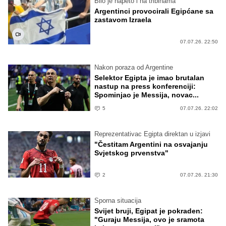
Bilo je napeto i na tribinama
Argentinci provocirali Egipćane sa
zastavom Izraela
07.07.26. 22:50
Nakon poraza od Argentine
Selektor Egipta je imao brutalan
nastup na press konferenciji:
Spominjao je Messija, novac...
5
07.07.26. 22:02
Reprezentativac Egipta direktan u izjavi
"Čestitam Argentini na osvajanju
Svjetskog prvenstva"
2
07.07.26. 21:30
Sporna situacija
Svijet bruji, Egipat je pokraden:
"Guraju Messija, ovo je sramota