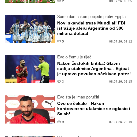
2
08.07.26. 08:35
Samo dan nakon pobjede protiv Egipta
Novi skandal trese Mundijal! FBI
istražuje aferu Argentine od 300
miliona dolara!
5
08.07.26. 08:12
Evo o čemu je riječ
Nakon žestokih kritika: Glavni
sudija utakmice Argentina - Egipat
je upravo povukao očekivan potez!
3
08.07.26. 01:15
Evo šta je imao poručiti
Ovo se čekalo - Nakon
kontroverzne utakmice se oglasio i
Salah!
9
07.07.26. 23:15