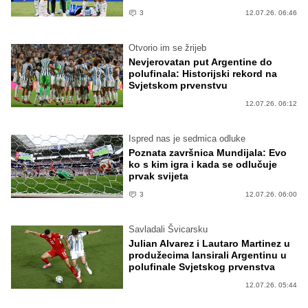
3
12.07.26. 06:46
Otvorio im se žrijeb
Nevjerovatan put Argentine do
polufinala: Historijski rekord na
Svjetskom prvenstvu
12.07.26. 06:12
Ispred nas je sedmica odluke
Poznata završnica Mundijala: Evo
ko s kim igra i kada se odlučuje
prvak svijeta
3
12.07.26. 06:00
Savladali Švicarsku
Julian Alvarez i Lautaro Martinez u
produžecima lansirali Argentinu u
polufinale Svjetskog prvenstva
12.07.26. 05:44