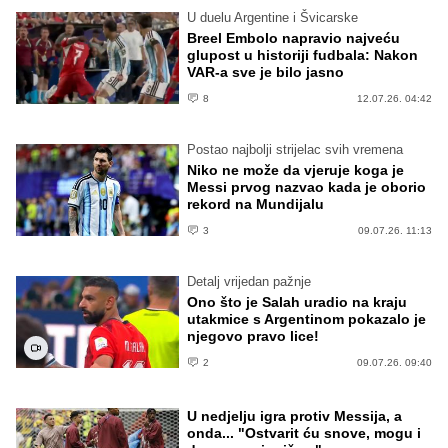
U duelu Argentine i Švicarske
Breel Embolo napravio najveću
glupost u historiji fudbala: Nakon
VAR-a sve je bilo jasno
8
12.07.26. 04:42
Postao najbolji strijelac svih vremena
Niko ne može da vjeruje koga je
Messi prvog nazvao kada je oborio
rekord na Mundijalu
3
09.07.26. 11:13
Detalj vrijedan pažnje
Ono što je Salah uradio na kraju
utakmice s Argentinom pokazalo je
njegovo pravo lice!
2
09.07.26. 09:40
U nedjelju igra protiv Messija, a
onda... "Ostvarit ću snove, mogu i