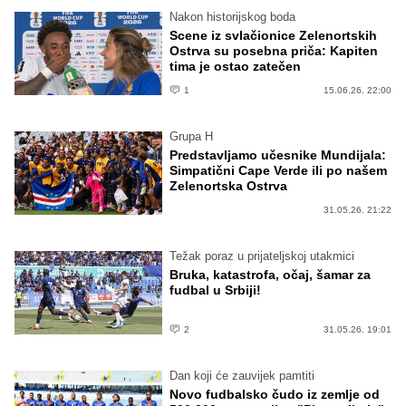
Nakon historijskog boda
Scene iz svlačionice Zelenortskih
Ostrva su posebna priča: Kapiten
tima je ostao zatečen
1
15.06.26. 22:00
Grupa H
Predstavljamo učesnike Mundijala:
Simpatični Cape Verde ili po našem
Zelenortska Ostrva
31.05.26. 21:22
Težak poraz u prijateljskoj utakmici
Bruka, katastrofa, očaj, šamar za
fudbal u Srbiji!
2
31.05.26. 19:01
Dan koji će zauvijek pamtiti
Novo fudbalsko čudo iz zemlje od