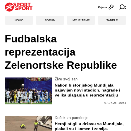
Prijava
Otvori profi
Ot
NOVO
FORUM
MOJE TEME
TABELE
Fudbalska
reprezentacija
Zelenortske Republike
Žive svoj san
Nakon historijskog Mundijala
najavljen novi stadion, nagrade i
velika ulaganja u reprezentaciju
07.07.26. 15:54
Doček za pamćenje
Heroji stigli u državu sa Mundijala,
plakali su i kamen i zemlja: