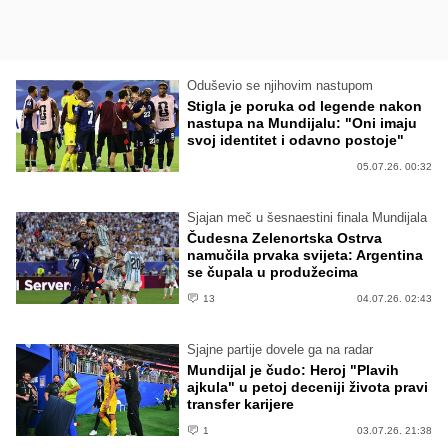
Oduševio se njihovim nastupom
Stigla je poruka od legende nakon
nastupa na Mundijalu: "Oni imaju
svoj identitet i odavno postoje"
05.07.26. 00:32
Sjajan meč u šesnaestini finala Mundijala
Čudesna Zelenortska Ostrva
namučila prvaka svijeta: Argentina
se čupala u produžecima
13
04.07.26. 02:43
Sjajne partije dovele ga na radar
Mundijal je čudo: Heroj "Plavih
ajkula" u petoj deceniji života pravi
transfer karijere
1
03.07.26. 21:38