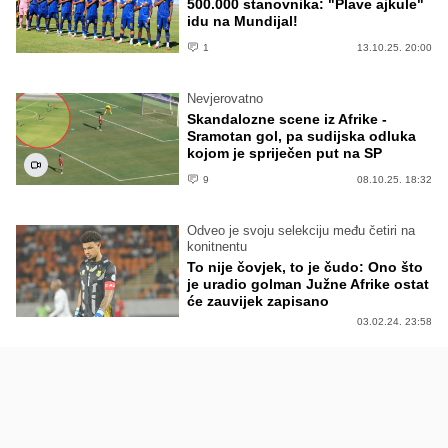
500.000 stanovnika: "Plave ajkule"
idu na Mundijal!
1
13.10.25. 20:00
Nevjerovatno
Skandalozne scene iz Afrike -
Sramotan gol, pa sudijska odluka
kojom je spriječen put na SP
9
08.10.25. 18:32
Odveo je svoju selekciju među četiri na
konitnentu
To nije čovjek, to je čudo: Ono što
je uradio golman Južne Afrike ostat
će zauvijek zapisano
03.02.24. 23:58