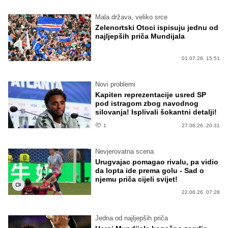
Mala država, veliko srce
Zelenortski Otoci ispisuju jednu od
najljepših priča Mundijala
01.07.26. 15:51
Novi problemi
Kapiten reprezentacije usred SP
pod istragom zbog navodnog
silovanja! Isplivali šokantni detalji!
1
27.06.26. 20:31
Nevjerovatna scena
Urugvajac pomagao rivalu, pa vidio
da lopta ide prema golu - Sad o
njemu priča cijeli svijet!
22.06.26. 07:28
Jedna od najljepših priča