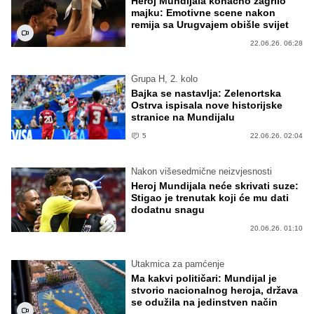
Heroj Mundijala konačno zagrlio
majku: Emotivne scene nakon
remija sa Urugvajem obišle svijet
22.06.26. 06:28
Grupa H, 2. kolo
Bajka se nastavlja: Zelenortska
Ostrva ispisala nove historijske
stranice na Mundijalu
5
22.06.26. 02:04
Nakon višesedmične neizvjesnosti
Heroj Mundijala neće skrivati suze:
Stigao je trenutak koji će mu dati
dodatnu snagu
20.06.26. 01:10
Utakmica za pamćenje
Ma kakvi političari: Mundijal je
stvorio nacionalnog heroja, država
se odužila na jedinstven način