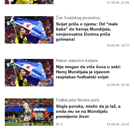
17.06.26. 21:05
Čari Svjetskog prvenstva
Svijet priča o njemu: Od "male
bake" do heroja Mundijala,
nevjerovatna životna priča
golmana!
16.06.26. 10:27
Nakon utakmice karijere
Nije mogao da više čuva u sebi:
Heroj Mundijala je izjavom
rasplakao fudbalski svijet
16.06.26. 00:30
Fudbal piše filmske priče
Stigla poruka, mislio da je laž, a
onda mu se na Mundijalu
promijenio život
3
15.06.26. 23:41