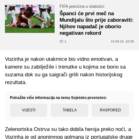
FIFA precizna u statistici
Španci će prvi meč na
Mundijalu što prije zaboraviti:
Njihov napadač je oborio
negativan rekord
1
15.06.26. 20:56
Vozinha je nakon utakmice bio vidno emotivan, a
kamere su zabilježile i trenutke u kojima se borio sa
suzama dok su ga saigrači grlili nakon historijskog
rezultata.
Potražite više informacija na temu Svjetsko prvenstvo:
VIJESTI
TABELA
RASPORED
Zelenortska Ostrva su tako dobila heroja preko noći, a
Vozinha je od anonimnog golmana iz portugalske druge