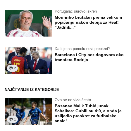
Portugalac surovo iskren
Mourinho brutalan prema velikom
pojačanju nakon debija za Real:
"Jadnik..."
Da li je na pomolu novi preokret?
Barcelona i City bez dogovora oko
transfera Rodrija
2
NAJČITANIJE IZ KATEGORIJE
Ovo se ne viđa često
Bosanac Malik Tubić junak
Schalkea: Gubili su 4:0, a onda je
uslijedio preokret za fudbalske
1
anale!