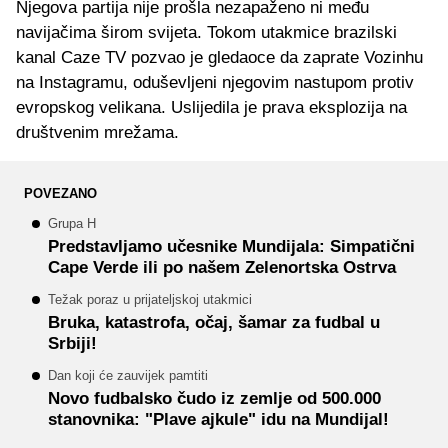
Njegova partija nije prošla nezapaženo ni među
navijačima širom svijeta. Tokom utakmice brazilski
kanal Caze TV pozvao je gledaoce da zaprate Vozinhu
na Instagramu, oduševljeni njegovim nastupom protiv
evropskog velikana. Uslijedila je prava eksplozija na
društvenim mrežama.
POVEZANO
Grupa H
Predstavljamo učesnike Mundijala: Simpatični
Cape Verde ili po našem Zelenortska Ostrva
Težak poraz u prijateljskoj utakmici
Bruka, katastrofa, očaj, šamar za fudbal u
Srbiji!
Dan koji će zauvijek pamtiti
Novo fudbalsko čudo iz zemlje od 500.000
stanovnika: "Plave ajkule" idu na Mundijal!