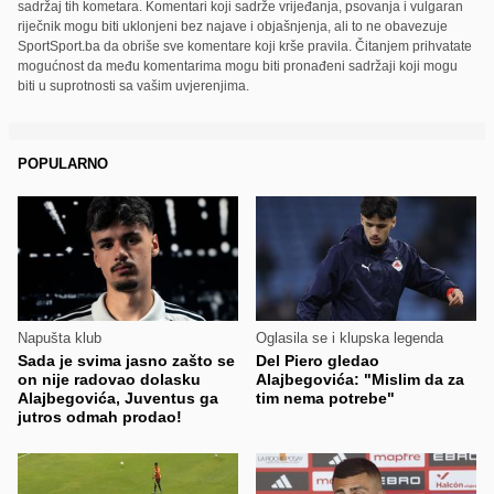
sadržaj tih kometara. Komentari koji sadrže vrijeđanja, psovanja i vulgaran
riječnik mogu biti uklonjeni bez najave i objašnjenja, ali to ne obavezuje
SportSport.ba da obriše sve komentare koji krše pravila. Čitanjem prihvatate
mogućnost da među komentarima mogu biti pronađeni sadržaji koji mogu
biti u suprotnosti sa vašim uvjerenjima.
POPULARNO
Napušta klub
Oglasila se i klupska legenda
Sada je svima jasno zašto se
Del Piero gledao
on nije radovao dolasku
Alajbegovića: "Mislim da za
Alajbegovića, Juventus ga
tim nema potrebe"
jutros odmah prodao!