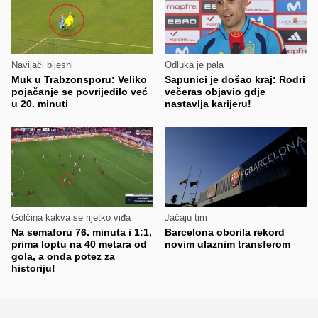
Navijači bijesni
Odluka je pala
Muk u Trabzonsporu: Veliko
Sapunici je došao kraj: Rodri
pojačanje se povrijedilo već
večeras objavio gdje
u 20. minuti
nastavlja karijeru!
Golčina kakva se rijetko viđa
Jačaju tim
Na semaforu 76. minuta i 1:1,
Barcelona oborila rekord
prima loptu na 40 metara od
novim ulaznim transferom
gola, a onda potez za
historiju!