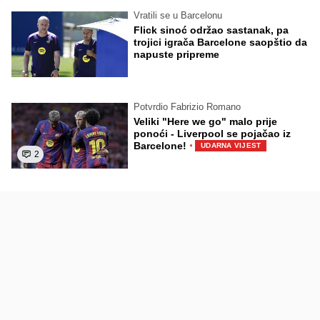
Vratili se u Barcelonu
Flick sinoć održao sastanak, pa
trojici igrača Barcelone saopštio da
napuste pripreme
Potvrdio Fabrizio Romano
Veliki "Here we go" malo prije
ponoći - Liverpool se pojačao iz
·
Barcelone!
UDARNA VIJEST
2