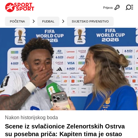
Prijava
Otvori profi
Ot
POČETNA
FUDBAL
SVJETSKO PRVENSTVO
Nakon historijskog boda
Scene iz svlačionice Zelenortskih Ostrva
su posebna priča: Kapiten tima je ostao