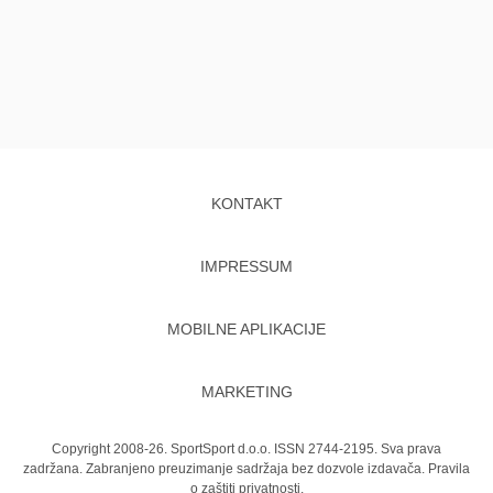
KONTAKT
IMPRESSUM
MOBILNE APLIKACIJE
MARKETING
Copyright 2008-26. SportSport d.o.o. ISSN 2744-2195. Sva prava
zadržana. Zabranjeno preuzimanje sadržaja bez dozvole izdavača.
Pravila
o zaštiti privatnosti.