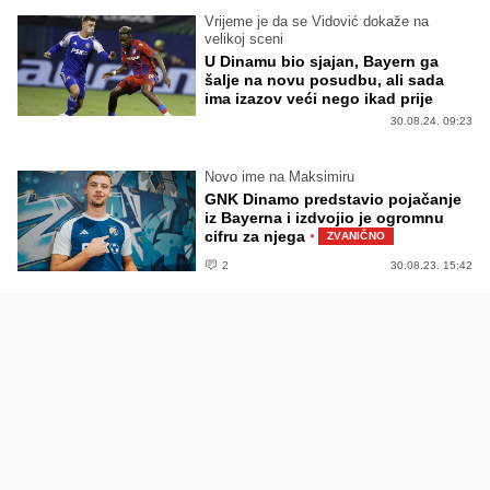
Vrijeme je da se Vidović dokaže na
velikoj sceni
U Dinamu bio sjajan, Bayern ga
šalje na novu posudbu, ali sada
ima izazov veći nego ikad prije
30.08.24. 09:23
Novo ime na Maksimiru
GNK Dinamo predstavio pojačanje
iz Bayerna i izdvojio je ogromnu
·
cifru za njega
ZVANIČNO
2
30.08.23. 15:42