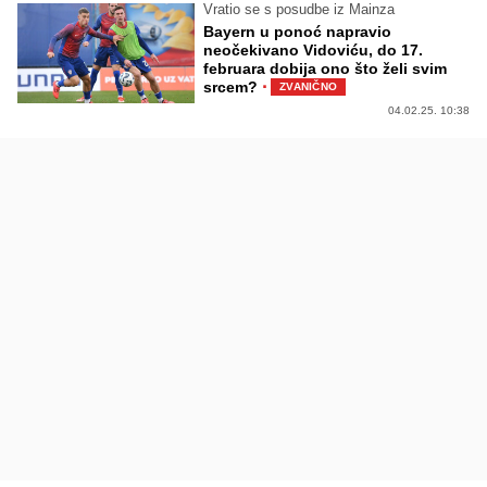
Vratio se s posudbe iz Mainza
Bayern u ponoć napravio
neočekivano Vidoviću, do 17.
februara dobija ono što želi svim
·
srcem?
ZVANIČNO
04.02.25. 10:38