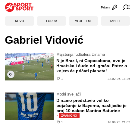
Prijava
Otvori profi
Ot
NOVO
FORUM
MOJE TEME
TABELE
Gabriel Vidović
Majstorija fudbalera Dinama
Nije Brazil, ni Copacabana, ovo je
Hrvatska i čudo od igrača: Potez o
kojem će pričati planeta!
1
22.02.26. 18:26
Modri sve jači
Dinamo predstavio veliko
pojačanje iz Bayerna, naslijedio je
broj 10 nakon Martina Baturine
·
ZVANIČNO
1
16.06.25. 21:02