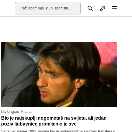
Otvori profil
Pretraga
Otvori
Bivši igrač Milana
Bio je najskuplji nogometaš na svijetu, ali jedan
poziv ljubavnice promijenio je sve
Sada već davne 1992. godine bio je protagonist najskupljeg transfera u