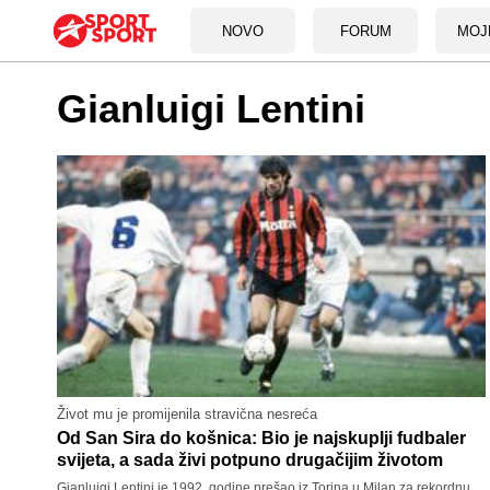
NOVO
FORUM
MOJ
Gianluigi Lentini
Život mu je promijenila stravična nesreća
Od San Sira do košnica: Bio je najskuplji fudbaler
svijeta, a sada živi potpuno drugačijim životom
Gianluigi Lentini je 1992. godine prešao iz Torina u Milan za rekordnu