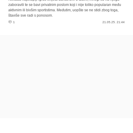
zaboravili te se bavi privatnim poslom koji i nije toliko popularan među
aktivnim ili bivšim sportistima. Međutim, uopšte se ne stidi zbog toga,
štaviše sve radi s ponosom.
1
21.05.25. 21:44