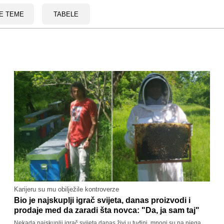
E TEME
TABELE
Karijeru su mu obilježile kontroverze
Bio je najskuplji igrač svijeta, danas proizvodi i
prodaje med da zaradi šta novca: "Da, ja sam taj"
Nekada najskuplji igrač svijeta danas živi u tuđini, mnogi su na njega