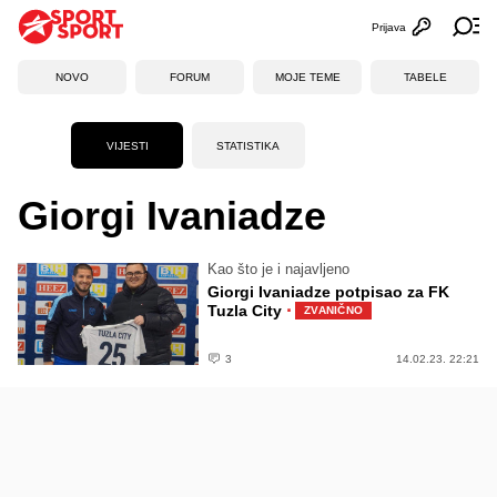
Prijava
Otvori profi
Ot
NOVO
FORUM
MOJE TEME
TABELE
VIJESTI
STATISTIKA
Giorgi Ivaniadze
Kao što je i najavljeno
Giorgi Ivaniadze potpisao za FK
·
Tuzla City
ZVANIČNO
3
14.02.23. 22:21