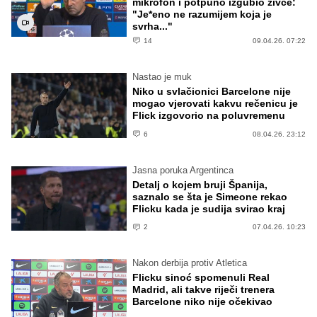
mikrofon i potpuno izgubio živce:
"Je*eno ne razumijem koja je
svrha..."
14
09.04.26. 07:22
Nastao je muk
Niko u svlačionici Barcelone nije
mogao vjerovati kakvu rečenicu je
Flick izgovorio na poluvremenu
6
08.04.26. 23:12
Jasna poruka Argentinca
Detalj o kojem bruji Španija,
saznalo se šta je Simeone rekao
Flicku kada je sudija svirao kraj
2
07.04.26. 10:23
Nakon derbija protiv Atletica
Flicku sinoć spomenuli Real
Madrid, ali takve riječi trenera
Barcelone niko nije očekivao