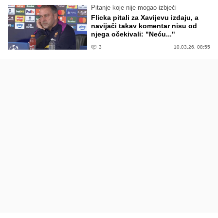
Pitanje koje nije mogao izbjeći
Flicka pitali za Xavijevu izdaju, a
navijači takav komentar nisu od
njega očekivali: "Neću..."
3
10.03.26. 08:55