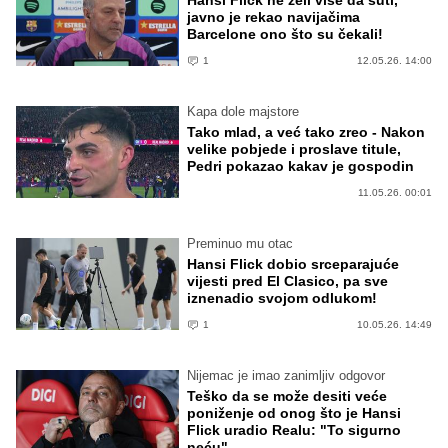
Hansi Flick ne želi više da šuti,
javno je rekao navijačima
Barcelone ono što su čekali!
1
12.05.26. 14:00
Kapa dole majstore
Tako mlad, a već tako zreo - Nakon
velike pobjede i proslave titule,
Pedri pokazao kakav je gospodin
11.05.26. 00:01
Preminuo mu otac
Hansi Flick dobio srceparajuće
vijesti pred El Clasico, pa sve
iznenadio svojom odlukom!
1
10.05.26. 14:49
Nijemac je imao zanimljiv odgovor
Teško da se može desiti veće
poniženje od onog što je Hansi
Flick uradio Realu: "To sigurno
neću"