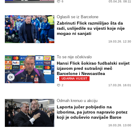
6
05.04.26. 08:11
Oglasili se iz Barcelone
Zabrinuti Flick razmišljao šta da
radi, uslijedile su vijesti koje nije
mogao ni sanjati
19.03.26. 12:30
To se nije očekivalo
Hansi Flick šokirao fudbalski svijet
izjavom pred sutrašnji meč
Barcelone i Newcastlea
·
UDARNA VIJEST
2
17.03.26. 16:01
Odmah krenuo u akciju
Laporta jučer pobijedio na
izborima, pa jutros napravio potez
koji je oduševio navijače Barce
16.03.26. 13:00