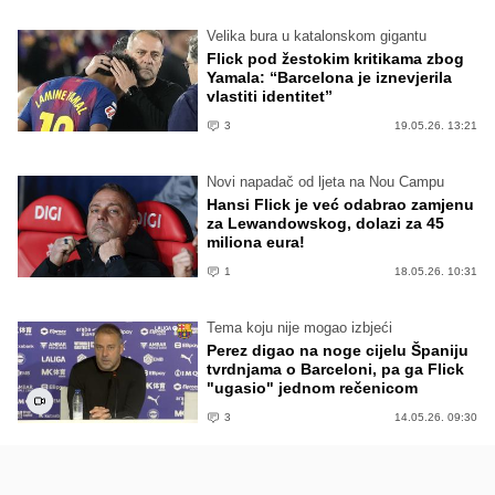
Velika bura u katalonskom gigantu
Flick pod žestokim kritikama zbog
Yamala: “Barcelona je iznevjerila
vlastiti identitet”
3
19.05.26. 13:21
Novi napadač od ljeta na Nou Campu
Hansi Flick je već odabrao zamjenu
za Lewandowskog, dolazi za 45
miliona eura!
1
18.05.26. 10:31
Tema koju nije mogao izbjeći
Perez digao na noge cijelu Španiju
tvrdnjama o Barceloni, pa ga Flick
"ugasio" jednom rečenicom
3
14.05.26. 09:30