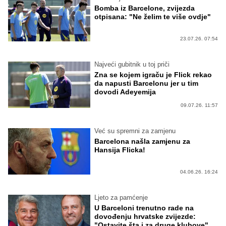
Bomba iz Barcelone, zvijezda
otpisana: "Ne želim te više ovdje"
23.07.26. 07:54
Najveći gubitnik u toj priči
Zna se kojem igraču je Flick rekao
da napusti Barcelonu jer u tim
dovodi Adeyemija
09.07.26. 11:57
Već su spremni za zamjenu
Barcelona našla zamjenu za
Hansija Flicka!
04.06.26. 16:24
Ljeto za pamćenje
U Barceloni trenutno rade na
dovođenju hrvatske zvijezde:
"Ostavite šta i za druge klubove"