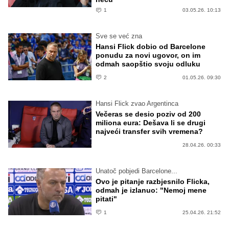
1
03.05.26. 10:13
Sve se već zna
Hansi Flick dobio od Barcelone
ponudu za novi ugovor, on im
odmah saopštio svoju odluku
2
01.05.26. 09:30
Hansi Flick zvao Argentinca
Večeras se desio poziv od 200
miliona eura: Dešava li se drugi
najveći transfer svih vremena?
28.04.26. 00:33
Unatoč pobjedi Barcelone...
Ovo je pitanje razbjesnilo Flicka,
odmah je izlanuo: "Nemoj mene
pitati"
1
25.04.26. 21:52