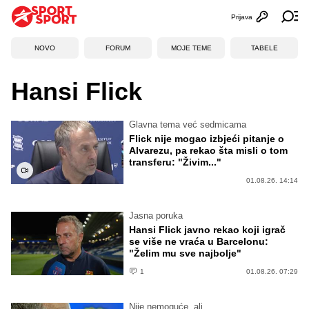
Prijava
Otvori profi
Ot
NOVO
FORUM
MOJE TEME
TABELE
Hansi Flick
Glavna tema već sedmicama
Flick nije mogao izbjeći pitanje o
Alvarezu, pa rekao šta misli o tom
transferu: "Živim..."
01.08.26. 14:14
Jasna poruka
Hansi Flick javno rekao koji igrač
se više ne vraća u Barcelonu:
"Želim mu sve najbolje"
1
01.08.26. 07:29
Nije nemoguće, ali...