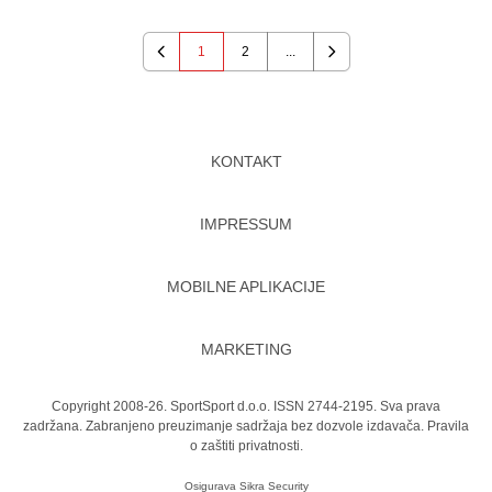
1
2
...
Previous
Next
KONTAKT
IMPRESSUM
MOBILNE APLIKACIJE
MARKETING
Copyright 2008-26. SportSport d.o.o. ISSN 2744-2195. Sva prava
zadržana. Zabranjeno preuzimanje sadržaja bez dozvole izdavača.
Pravila
o zaštiti privatnosti.
Osigurava
Sikra Security