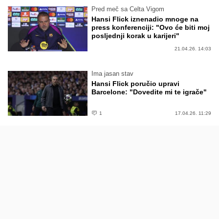
Pred meč sa Celta Vigom
Hansi Flick iznenadio mnoge na
press konferenciji: "Ovo će biti moj
posljednji korak u karijeri"
21.04.26. 14:03
Ima jasan stav
Hansi Flick poručio upravi
Barcelone: "Dovedite mi te igrače"
1
17.04.26. 11:29