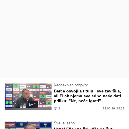
Neočekivan odgovor
Barca osvojila titulu i sve završila,
ali Flick njemu svejedno neće dati
priliku: "Ne, neće igrati"
2
12.05.26. 15:22
Sve je jasno