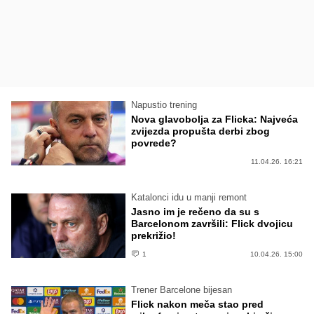
Napustio trening
Nova glavobolja za Flicka: Najveća
zvijezda propušta derbi zbog
povrede?
11.04.26. 16:21
Katalonci idu u manji remont
Jasno im je rečeno da su s
Barcelonom završili: Flick dvojicu
prekrižio!
1
10.04.26. 15:00
Trener Barcelone bijesan
Flick nakon meča stao pred