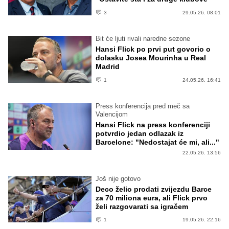
3
29.05.26. 08:01
Bit će ljuti rivali naredne sezone
Hansi Flick po prvi put govorio o
dolasku Josea Mourinha u Real
Madrid
1
24.05.26. 16:41
Press konferencija pred meč sa
Valencijom
Hansi Flick na press konferenciji
potvrdio jedan odlazak iz
Barcelone: "Nedostajat će mi, ali..."
22.05.26. 13:56
Još nije gotovo
Deco želio prodati zvijezdu Barce
za 70 miliona eura, ali Flick prvo
želi razgovarati sa igračem
1
19.05.26. 22:16