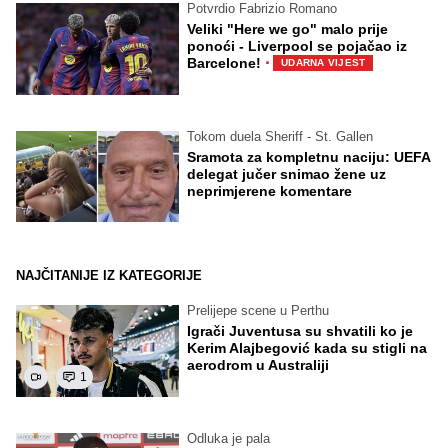
Potvrdio Fabrizio Romano
Veliki "Here we go" malo prije
ponoći - Liverpool se pojačao iz
·
Barcelone!
UDARNA VIJEST
Tokom duela Sheriff - St. Gallen
Sramota za kompletnu naciju: UEFA
delegat jučer snimao žene uz
neprimjerene komentare
NAJČITANIJE IZ KATEGORIJE
Prelijepe scene u Perthu
Igrači Juventusa su shvatili ko je
Kerim Alajbegović kada su stigli na
aerodrom u Australiji
1
Odluka je pala