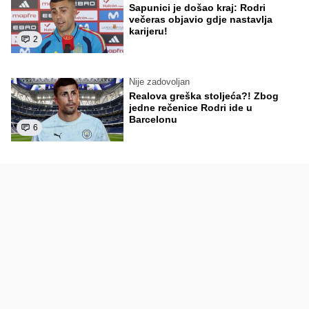
Sapunici je došao kraj: Rodri
večeras objavio gdje nastavlja
karijeru!
2
Nije zadovoljan
Realova greška stoljeća?! Zbog
jedne rečenice Rodri ide u
Barcelonu
6