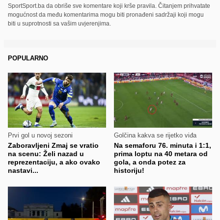
SportSport.ba da obriše sve komentare koji krše pravila. Čitanjem prihvatate
mogućnost da među komentarima mogu biti pronađeni sadržaji koji mogu
biti u suprotnosti sa vašim uvjerenjima.
POPULARNO
Prvi gol u novoj sezoni
Golčina kakva se rijetko viđa
Zaboravljeni Zmaj se vratio
Na semaforu 76. minuta i 1:1,
na scenu: Želi nazad u
prima loptu na 40 metara od
reprezentaciju, a ako ovako
gola, a onda potez za
nastavi...
historiju!