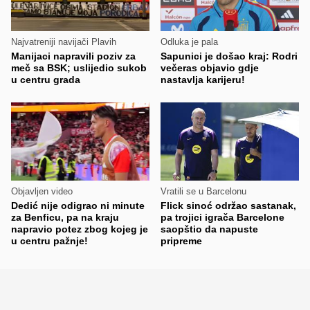
Najvatreniji navijači Plavih
Odluka je pala
Manijaci napravili poziv za
Sapunici je došao kraj: Rodri
meč sa BSK; uslijedio sukob
večeras objavio gdje
u centru grada
nastavlja karijeru!
Objavljen video
Vratili se u Barcelonu
Dedić nije odigrao ni minute
Flick sinoć održao sastanak,
za Benficu, pa na kraju
pa trojici igrača Barcelone
napravio potez zbog kojeg je
saopštio da napuste
u centru pažnje!
pripreme