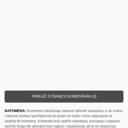
PRIKAŽI STRANICU KOMENTARA (0)
NAPOMENA:
Komentari odražavaju stavove njihovih autora/ica, a ne nužno
i stavove portala SportSport.ba te portal ne može i neće odgovarati za
sadržaj tih kometara. Komentari koji sadrže vrijeđanja, psovanja i vulgaran
riječnik mogu biti uklonjeni bez najave i objašnjenja, ali to ne obavezuje