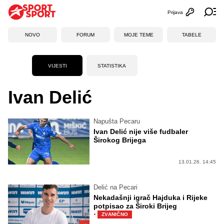
Prijava
Otvori profi
Ot
NOVO
FORUM
MOJE TEME
TABELE
VIJESTI
STATISTIKA
Ivan Delić
Napušta Pecaru
Ivan Delić nije više fudbaler
Širokog Brijega
13.01.26. 14:45
Delić na Pecari
Nekadašnji igrač Hajduka i Rijeke
potpisao za Široki Brijeg
·
ZVANIČNO