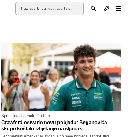
Otvori profil
Pretraga
Otvori
Sprint trka Formule 2 u Imoli
Crawford ostvario novu pobjedu: Beganovića
skupo koštalo izlijetanje na šljunak
Fenomenalni Amerikanac stigao je do nove pobjede u sprint utrci