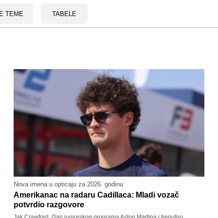
E TEME
TABELE
Nova imena u opticaju za 2026. godinu
Amerikanac na radaru Cadillaca: Mladi vozač
potvrdio razgovore
Jak Crawford, član juniorskog programa Aston Martina i trenutno