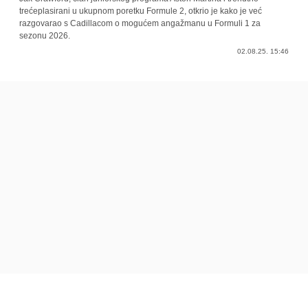
trećeplasirani u ukupnom poretku Formule 2, otkrio je kako je već
razgovarao s Cadillacom o mogućem angažmanu u Formuli 1 za
sezonu 2026.
02.08.25. 15:46