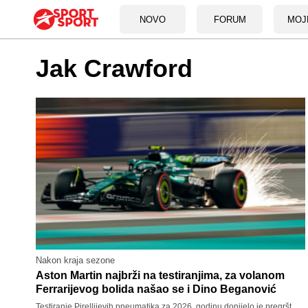
NOVO
FORUM
MOJ
Jak Crawford
Nakon kraja sezone
Aston Martin najbrži na testiranjima, za volanom
Ferrarijevog bolida našao se i Dino Beganović
Testiranje Pirellijevih pneumatika za 2026. godinu donijelo je pregršt