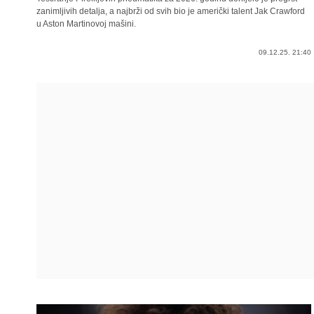
zanimljivih detalja, a najbrži od svih bio je američki talent Jak Crawford
u Aston Martinovoj mašini.
09.12.25. 21:40