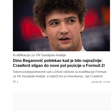
Kvalifikacije za VN Saudijske Arabije
Dino Beganović poklekao kad je bilo najvažnije:
Crawford stigao do nove pol pozicije u Formuli 2!
Tokom poslijepodnevnih sati u Džedi održane su kvalifikacije Formule
za VN Saudijske Arabije, a najbrži bio je Amerikanac, Jak Crawford.
1
18.04.25. 17:51