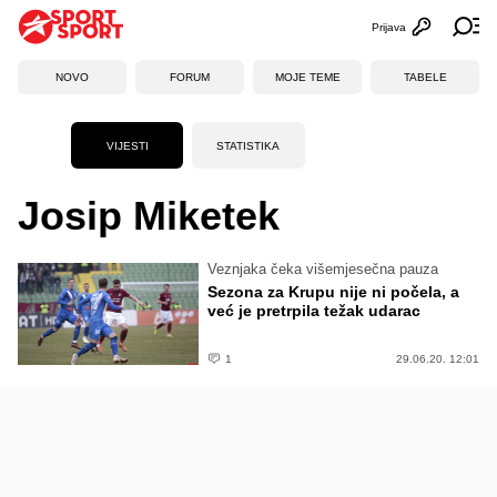
Prijava
Otvori profi
Ot
NOVO
FORUM
MOJE TEME
TABELE
VIJESTI
STATISTIKA
Josip Miketek
Veznjaka čeka višemjesečna pauza
Sezona za Krupu nije ni počela, a
već je pretrpila težak udarac
1
29.06.20. 12:01