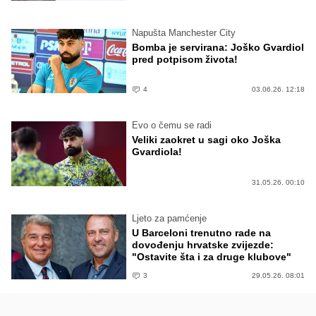
Napušta Manchester City
Bomba je servirana: Joško Gvardiol
pred potpisom života!
4
03.06.26. 12:18
Evo o čemu se radi
Veliki zaokret u sagi oko Joška
Gvardiola!
31.05.26. 00:10
Ljeto za pamćenje
U Barceloni trenutno rade na
dovođenju hrvatske zvijezde:
"Ostavite šta i za druge klubove"
3
29.05.26. 08:01