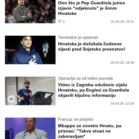
Ono što je Pep Guardiola jutros
izjavio "odjeknulo" je širom
Hrvatske
2
01.05.26. 15:11
Terminator je spreman
Hrvatska je dočekala čudesne
vijesti pred Svjetsko prvenstvo!
20.04.26. 19:58
Oporavlja se od teške povrede
Video iz Zagreba oduševio cijelu
Hrvatsku, pa Englezi za Gvardiola
objavili ključnu informaciju
09.04.26. 12:26
Francuz se prisjetio
Mbappe se osvetio Hrvatu, pa
priznao: "Takve stvari ne
zaboravljam"