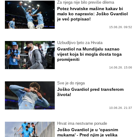
Za njega nije bilo previše dilema
Potez hrvatske mašine kakav bi
malo ko napravio: Joško Gvardiol
je već potpisao!
15.06.26. 09:52
Uzbudljivo ljeto za Hrvata
Gvardiol na Mundijalu saznao
vijest koja bi mogla dosta toga
promijeniti
14.06.26. 15:06
Sve je do njega
Joško Gvardiol pred transferom
života!
10.06.26. 21:37
Hrvat ima nestvarne ponude
Joško Gvardiol je u 'opasnim
mukama' - Pred njim je velika