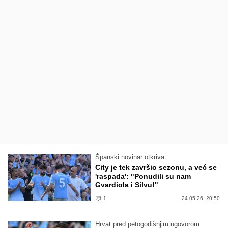
Španski novinar otkriva
City je tek završio sezonu, a već se
'raspada': "Ponudili su nam
Gvardiola i Silvu!"
1
24.05.26. 20:50
Hrvat pred petogodišnjim ugovorom