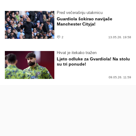
Pred večerašnju utakmicu
Guardiola šokirao navijače
Manchester Cityja!
2
13.05.26. 19:58
Hrvat je itekako tražen
Ljeto odluke za Gvardiola! Na stolu
su tri ponude!
09.05.26. 11:59