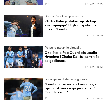
1
02.04.26. 21:25
Bliži se Svjetsko prvenstvo
Zlatko Dalić je dobio vijesti koje
sve mijenjaju: U glavnoj ulozi je
Joško Gvardiol
12.03.26. 18:42
Potpuno razumije situaciju
Ono što je Pep Guardiola uradio
Hrvatima i Zlatku Daliću pamtit će
se godinama
07.03.26. 12:50
Situacija se dodatno pogoršala
Gvardiol operisan u Londonu, a
riječi doktora će ga proganjati:
"Vidi Joško..."
1
13.01.26. 19:25