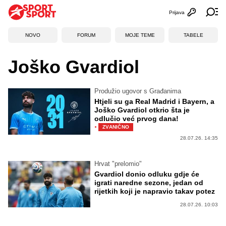
Prijava
Otvori profi
Ot
NOVO
FORUM
MOJE TEME
TABELE
Joško Gvardiol
Produžio ugovor s Građanima
Htjeli su ga Real Madrid i Bayern, a
Joško Gvardiol otkrio šta je
odlučio već prvog dana!
·
ZVANIČNO
28.07.26. 14:35
Hrvat "prelomio"
Gvardiol donio odluku gdje će
igrati naredne sezone, jedan od
rijetkih koji je napravio takav potez
28.07.26. 10:03