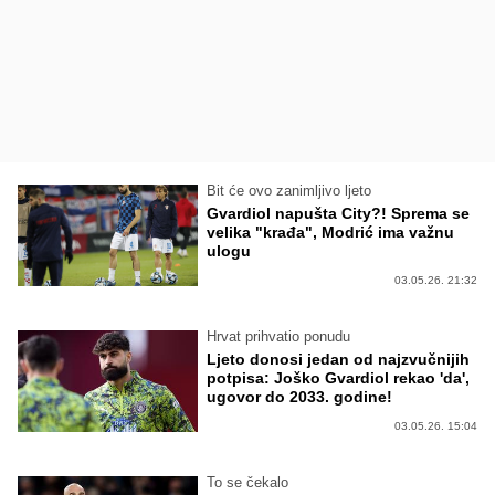
Bit će ovo zanimljivo ljeto
Gvardiol napušta City?! Sprema se
velika "krađa", Modrić ima važnu
ulogu
03.05.26. 21:32
Hrvat prihvatio ponudu
Ljeto donosi jedan od najzvučnijih
potpisa: Joško Gvardiol rekao 'da',
ugovor do 2033. godine!
03.05.26. 15:04
To se čekalo