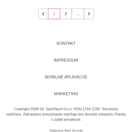
1
2
...
Previous
Next
KONTAKT
IMPRESSUM
MOBILNE APLIKACIJE
MARKETING
Copyright 2008-26. SportSport d.o.o. ISSN 2744-2195. Sva prava
zadržana. Zabranjeno preuzimanje sadržaja bez dozvole izdavača.
Pravila
o zaštiti privatnosti.
Osigurava
Sikra Security