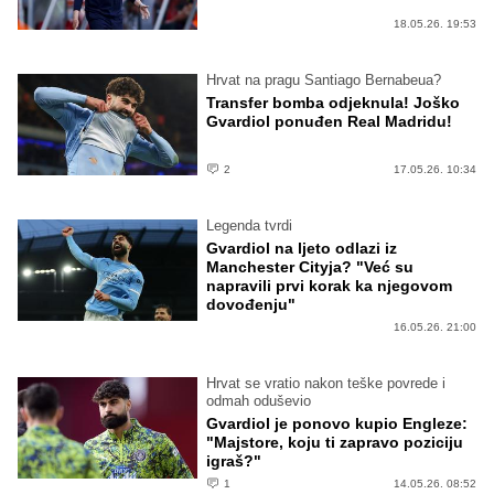
18.05.26. 19:53
Hrvat na pragu Santiago Bernabeua?
Transfer bomba odjeknula! Joško
Gvardiol ponuđen Real Madridu!
2
17.05.26. 10:34
Legenda tvrdi
Gvardiol na ljeto odlazi iz
Manchester Cityja? "Već su
napravili prvi korak ka njegovom
dovođenju"
16.05.26. 21:00
Hrvat se vratio nakon teške povrede i
odmah oduševio
Gvardiol je ponovo kupio Engleze:
"Majstore, koju ti zapravo poziciju
igraš?"
1
14.05.26. 08:52