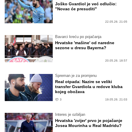
Joško Gvardiol je već odlučio:
"Novac će presuditi"
22.05.26. 21:05
Bavarci kreću po pojačanja
Hrvatske 'mašine' od naredne
sezone u dresu Bayerna?
20.05.26. 18:57
Spreman je za promjenu
Real otpada: Nazire se veliki
transfer Gvardiola u redove kluba
kojeg obožava
3
19.05.26. 21:03
Interes je ozbiljan
Hrvatska 'zvijer' prvo je pojačanje
Josea Mourinha u Real Madridu?