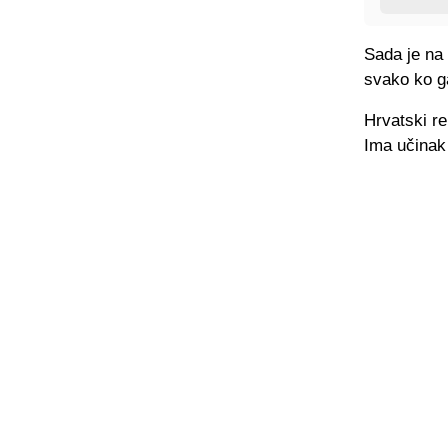
Sada je na 
svako ko ga
Hrvatski r
Ima učinak 