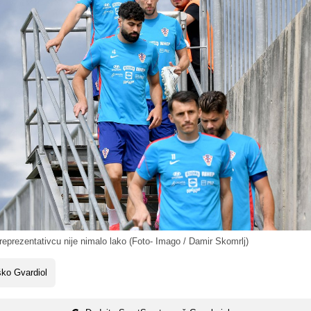
prezentativcu nije nimalo lako (Foto- Imago / Damir Skomrlj)
ko Gvardiol