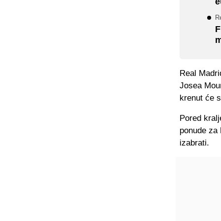
e
Re
F
m
Real Madrid
Josea Mouri
krenut će 
Pored kralj
ponude za h
izabrati.