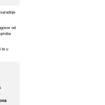
 saradnje
ugovor od
isproba
 bi u
a
iona