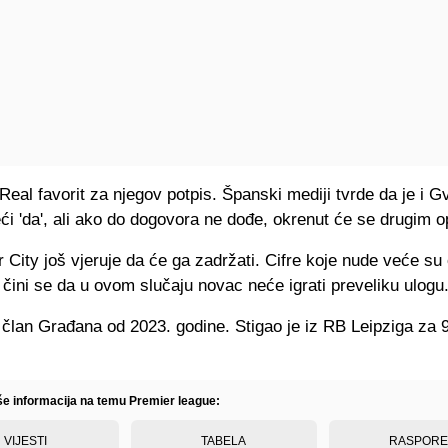
Real favorit za njegov potpis. Španski mediji tvrde da je i G
i 'da', ali ako do dogovora ne dođe, okrenut će se drugim o
City još vjeruje da će ga zadržati. Cifre koje nude veće su
čini se da u ovom slučaju novac neće igrati preveliku ulogu
 član Građana od 2023. godine. Stigao je iz RB Leipziga za 
iše informacija na temu Premier league:
VIJESTI
TABELA
RASPOR