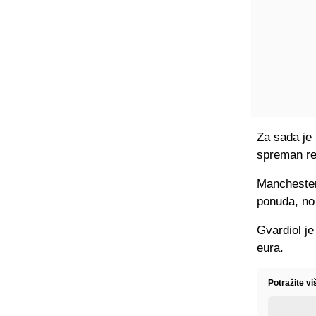
Za sada je 
spreman reć
Manchester 
ponuda, no 
Gvardiol je
eura.
Potražite v