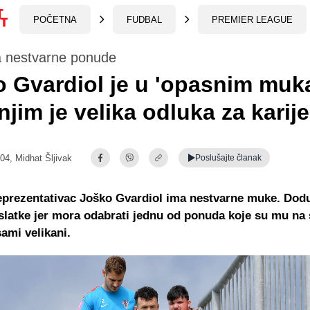
POČETNA
FUDBAL
PREMIER LEAGUE
a nestvarne ponude
 Gvardiol je u 'opasnim muk
njim je velika odluka za karije
:04,
Midhat Šljivak
Poslušajte
članak
eprezentativac Joško Gvardiol ima nestvarne muke. Dod
latke jer mora odabrati jednu od ponuda koje su mu na s
sami velikani.