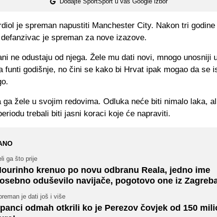
Dodajte SportSport u vaš Google izbor
diol je spreman napustiti Manchester City. Nakon tri godine
i defanzivac je spreman za nove izazove.
ni ne odustaju od njega. Žele mu dati novi, mnogo unosniji 
a funti godišnje, no čini se kako bi Hrvat ipak mogao da se 
go.
a ga žele u svojim redovima. Odluka neće biti nimalo laka, ali
riodu trebali biti jasni koraci koje će napraviti.
ANO
li ga što prije
ourinho krenuo po novu odbranu Reala, jedno ime
osebno oduševilo navijače, pogotovo one iz Zagreb
reman je dati još i više
panci odmah otkrili ko je Perezov čovjek od 150 mil