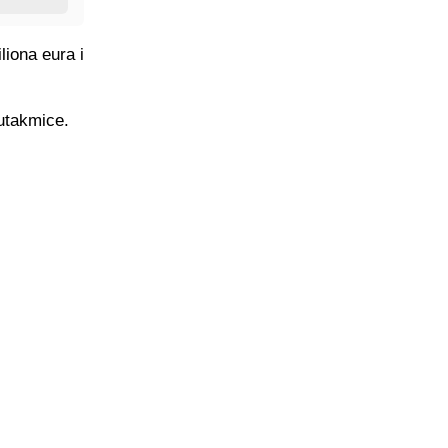
liona eura i
utakmice.