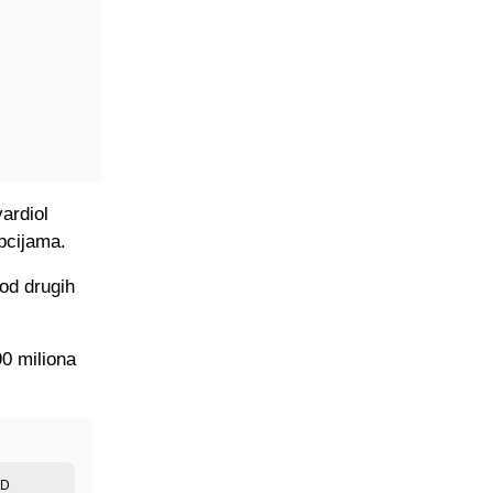
vardiol
pcijama.
 od drugih
.
90 miliona
ED