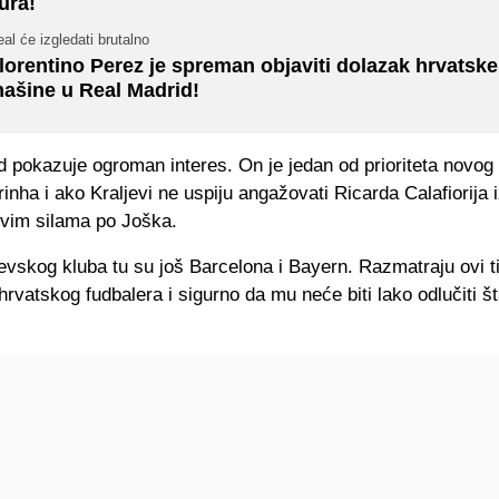
ura!
al će izgledati brutalno
lorentino Perez je spreman objaviti dolazak hrvatske
ašine u Real Madrid!
 pokazuje ogroman interes. On je jedan od prioriteta novog 
nha i ako Kraljevi ne uspiju angažovati Ricarda Calafiorija 
svim silama po Joška.
evskog kluba tu su još Barcelona i Bayern. Razmatraju ovi t
rvatskog fudbalera i sigurno da mu neće biti lako odlučiti š