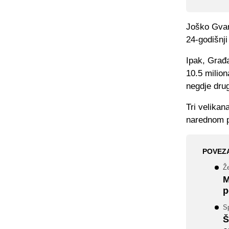
Joško Gvar
24-godišnj
Ipak, Građa
10.5 milion
negdje dru
Tri velikan
narednom pe
POVEZ
Že
M
p
Sp
Š