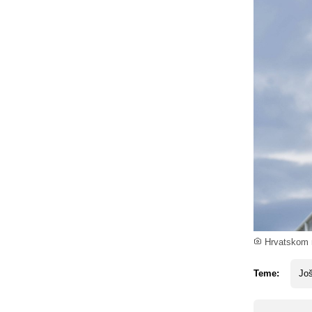
Hrvatskom re
Teme:
Još