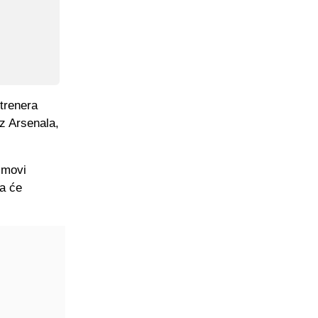
trenera
iz Arsenala,
imovi
ta će