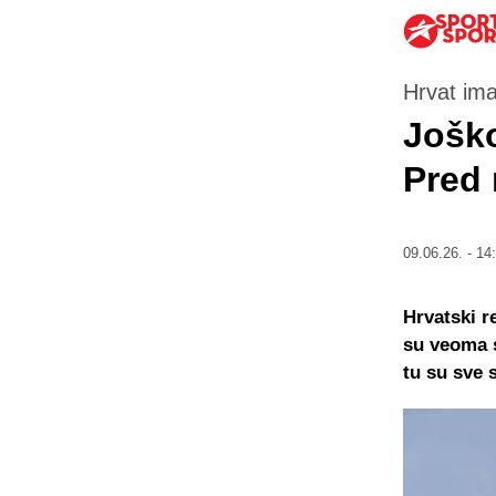
Hrvat im
Joško
Pred 
09.06.26. - 14
Hrvatski r
su veoma s
tu su sve 