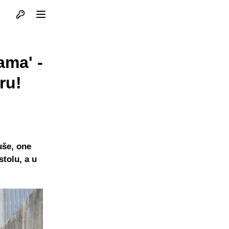
Otvori profil
Otvori meni
ama' -
ru!
uše, one
tolu, a u