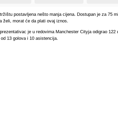
tržištu postavljena nešto manja cijena. Dostupan je za 75 mi
 želi, morat će da plati ovaj iznos.
eprezentativac je u redovima Manchester Cityja odigrao 122 
od 13 golova i 10 asistencija.