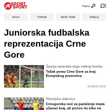
Prijava
Otvori profi
Ot
NOVO
FORUM
MOJE TEME
TABELE
Juniorska fudbalska
reprezentacija Crne
Gore
Španija opravdala ulogu velikog favorita
Težak poraz Crne Gore za kraj
Evropskog prvenstva
19.06.25. 21:02
Historijska utakmica
Crnogorska noć za pamćenje imala
užasan kraj, ali ponos im niko ne