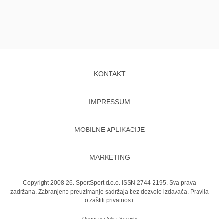
KONTAKT
IMPRESSUM
MOBILNE APLIKACIJE
MARKETING
Copyright 2008-26. SportSport d.o.o. ISSN 2744-2195. Sva prava
zadržana. Zabranjeno preuzimanje sadržaja bez dozvole izdavača.
Pravila
o zaštiti privatnosti.
Osigurava
Sikra Security