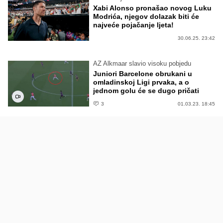
Xabi Alonso pronašao novog Luku
Modrića, njegov dolazak biti će
najveće pojačanje ljeta!
30.06.25. 23:42
AZ Alkmaar slavio visoku pobjedu
Juniori Barcelone obrukani u
omladinskoj Ligi prvaka, a o
jednom golu će se dugo pričati
3
01.03.23. 18:45