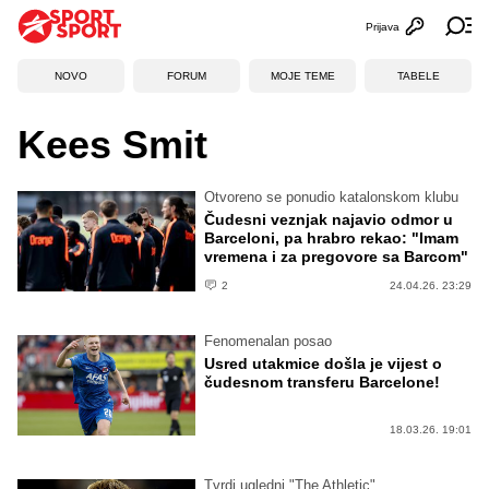
Prijava
Otvori profi
Ot
NOVO
FORUM
MOJE TEME
TABELE
Kees Smit
Otvoreno se ponudio katalonskom klubu
Čudesni veznjak najavio odmor u
Barceloni, pa hrabro rekao: "Imam
vremena i za pregovore sa Barcom"
2
24.04.26. 23:29
Fenomenalan posao
Usred utakmice došla je vijest o
čudesnom transferu Barcelone!
18.03.26. 19:01
Tvrdi ugledni "The Athletic"