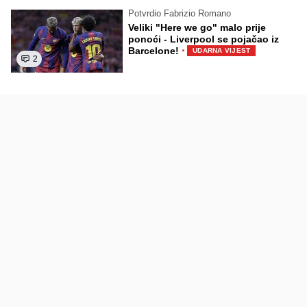
Potvrdio Fabrizio Romano
Veliki "Here we go" malo prije
ponoći - Liverpool se pojačao iz
·
Barcelone!
UDARNA VIJEST
2