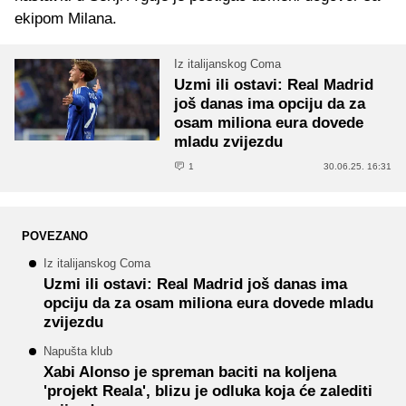
ekipom Milana.
Iz italijanskog Coma
Uzmi ili ostavi: Real Madrid
još danas ima opciju da za
osam miliona eura dovede
mladu zvijezdu
1
30.06.25. 16:31
POVEZANO
Iz italijanskog Coma
Uzmi ili ostavi: Real Madrid još danas ima
opciju da za osam miliona eura dovede mladu
zvijezdu
Napušta klub
Xabi Alonso je spreman baciti na koljena
'projekt Reala', blizu je odluka koja će zalediti