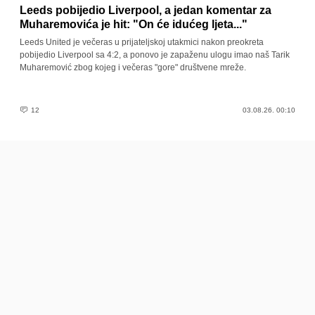
Leeds pobijedio Liverpool, a jedan komentar za
Muharemovića je hit: "On će idućeg ljeta..."
Leeds United je večeras u prijateljskoj utakmici nakon preokreta
pobijedio Liverpool sa 4:2, a ponovo je zapaženu ulogu imao naš Tarik
Muharemović zbog kojeg i večeras "gore" društvene mreže.
12
03.08.26. 00:10