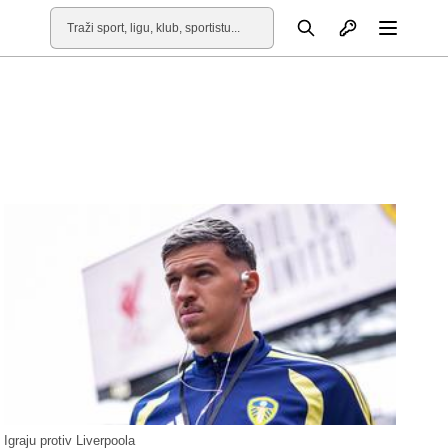
Otvori profil
Pretraga
Otvori
Igraju protiv Liverpoola