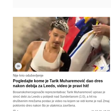
Nije krio oduševljenje
Pogledajte kome je Tarik Muharemović dao dres
nakon debija za Leeds, video je pravi hit!
Bosanskohercegovački reprezentativac Tarik Muharemović upisao je
sinoć debi za Leeds u pobjedi nad Sunderlanom (1:0), a hit na
društvenim mrežama postao je video na kojem se vidi kome je naš Zmaj
pokloniio dres nakon što je utakmica završena.