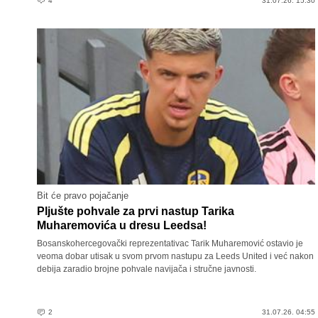
4
31.07.26. 15:30
Bit će pravo pojačanje
Pljušte pohvale za prvi nastup Tarika
Muharemovića u dresu Leedsa!
Bosanskohercegovački reprezentativac Tarik Muharemović ostavio je
veoma dobar utisak u svom prvom nastupu za Leeds United i već nakon
debija zaradio brojne pohvale navijača i stručne javnosti.
2
31.07.26. 04:55