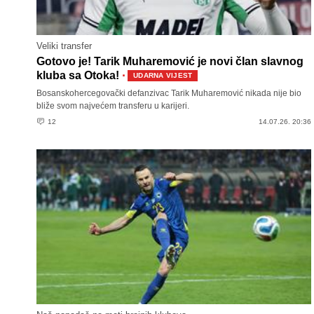
Veliki transfer
Gotovo je! Tarik Muharemović je novi član slavnog
·
kluba sa Otoka!
UDARNA VIJEST
Bosanskohercegovački defanzivac Tarik Muharemović nikada nije bio
bliže svom najvećem transferu u karijeri.
12
14.07.26. 20:36