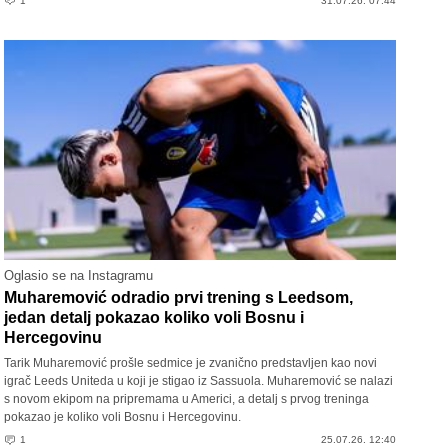
1
31.07.26. 07:44
Oglasio se na Instagramu
Muharemović odradio prvi trening s Leedsom,
jedan detalj pokazao koliko voli Bosnu i
Hercegovinu
Tarik Muharemović prošle sedmice je zvanično predstavljen kao novi
igrač Leeds Uniteda u koji je stigao iz Sassuola. Muharemović se nalazi
s novom ekipom na pripremama u Americi, a detalj s prvog treninga
pokazao je koliko voli Bosnu i Hercegovinu.
1
25.07.26. 12:40