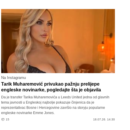
Na Instagramu
Tarik Muharemović privukao pažnju prelijepe
engleske novinarke, pogledajte šta je objavila
Da je transfer Tarika Muharemovića u Leeds United jedna od glavnih
tema javnosti u Engleskoj najbolje pokazuje činjenica da je
reprezentativac Bosne i Hercegovine završio na storyju popularne
engleske novinarke Emme Jones.
15
18.07.26. 14:30