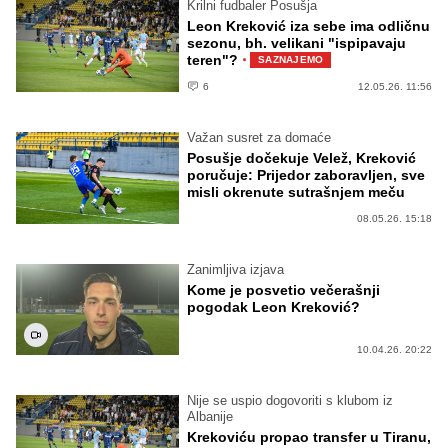
Krilni fudbaler Posušja
Leon Kreković iza sebe ima odličnu
sezonu, bh. velikani "ispipavaju
·
teren"?
SAZNAJEMO
6
12.05.26. 11:56
Važan susret za domaće
Posušje dočekuje Velež, Kreković
poručuje: Prijedor zaboravljen, sve
misli okrenute sutrašnjem meču
08.05.26. 15:18
Zanimljiva izjava
Kome je posvetio večerašnji
pogodak Leon Kreković?
10.04.26. 20:22
Nije se uspio dogovoriti s klubom iz
Albanije
Krekoviću propao transfer u Tiranu,