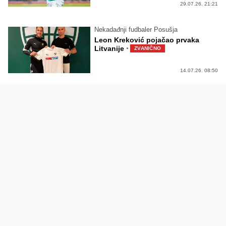
29.07.26. 21:21
Nekadađnji fudbaler Posušja
Leon Kreković pojačao prvaka
·
Litvanije
ZVANIČNO
14.07.26. 08:50