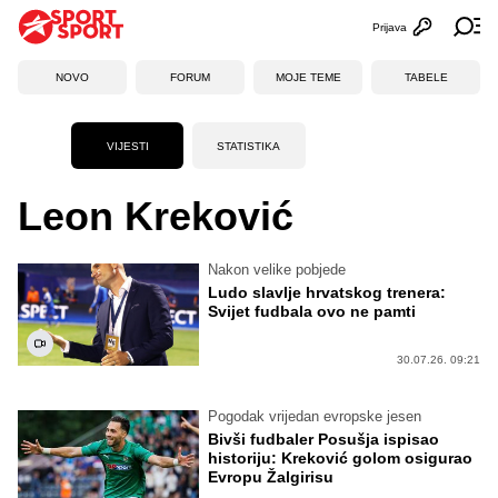
Prijava
Otvori profi
Ot
NOVO
FORUM
MOJE TEME
TABELE
VIJESTI
STATISTIKA
Leon Kreković
Nakon velike pobjede
Ludo slavlje hrvatskog trenera:
Svijet fudbala ovo ne pamti
30.07.26. 09:21
Pogodak vrijedan evropske jesen
Bivši fudbaler Posušja ispisao
historiju: Kreković golom osigurao
Evropu Žalgirisu