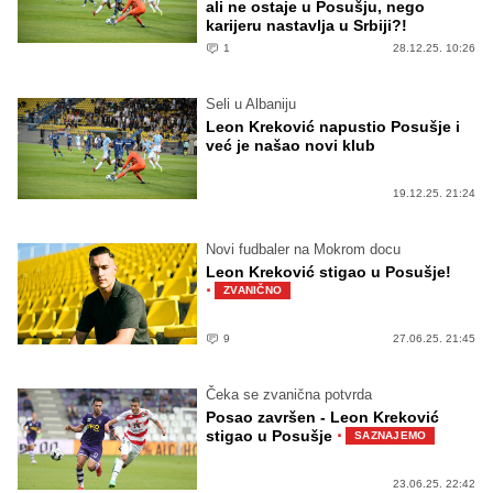
ali ne ostaje u Posušju, nego
karijeru nastavlja u Srbiji?!
1
28.12.25. 10:26
Seli u Albaniju
Leon Kreković napustio Posušje i
već je našao novi klub
19.12.25. 21:24
Novi fudbaler na Mokrom docu
Leon Kreković stigao u Posušje!
·
ZVANIČNO
9
27.06.25. 21:45
Čeka se zvanična potvrda
Posao završen - Leon Kreković
·
stigao u Posušje
SAZNAJEMO
23.06.25. 22:42