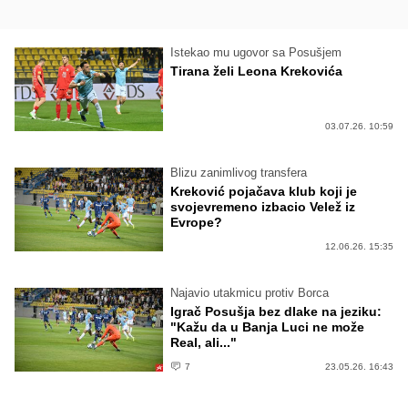
Istekao mu ugovor sa Posušjem
Tirana želi Leona Krekovića
03.07.26. 10:59
Blizu zanimlivog transfera
Kreković pojačava klub koji je
svojevremeno izbacio Velež iz
Evrope?
12.06.26. 15:35
Najavio utakmicu protiv Borca
Igrač Posušja bez dlake na jeziku:
"Kažu da u Banja Luci ne može
Real, ali..."
7
23.05.26. 16:43