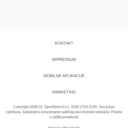
KONTAKT
IMPRESSUM
MOBILNE APLIKACIJE
MARKETING
Copyright 2008-26. SportSport d.o.o. ISSN 2744-2195. Sva prava
zadržana. Zabranjeno preuzimanje sadržaja bez dozvole izdavača.
Pravila
o zaštiti privatnosti.
Osigurava
Sikra Security