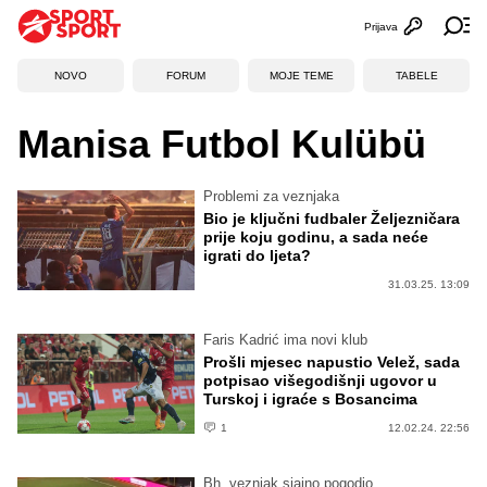
Prijava
Otvori profi
Ot
NOVO
FORUM
MOJE TEME
TABELE
Manisa Futbol Kulübü
Problemi za veznjaka
Bio je ključni fudbaler Željezničara
prije koju godinu, a sada neće
igrati do ljeta?
31.03.25. 13:09
Faris Kadrić ima novi klub
Prošli mjesec napustio Velež, sada
potpisao višegodišnji ugovor u
Turskoj i igraće s Bosancima
1
12.02.24. 22:56
Bh. veznjak sjajno pogodio