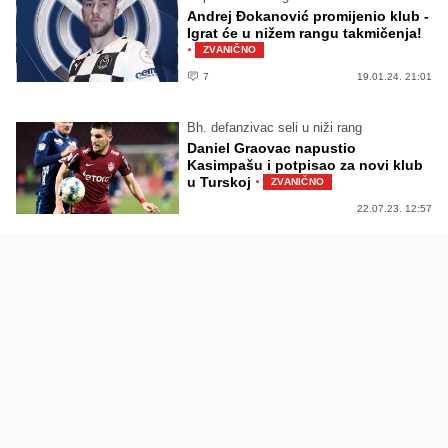
Andrej Đokanović promijenio klub -
Igrat će u nižem rangu takmičenja!
·
ZVANIČNO
7
19.01.24. 21:01
Bh. defanzivac seli u niži rang
Daniel Graovac napustio
Kasimpašu i potpisao za novi klub
·
u Turskoj
ZVANIČNO
22.07.23. 12:57