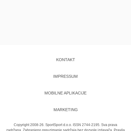
KONTAKT
IMPRESSUM
MOBILNE APLIKACIJE
MARKETING
Copyright 2008-26. SportSport d.o.o. ISSN 2744-2195. Sva prava
zadržana. Zabranjeno preuzimanje sadržaja bez dozvole izdavača.
Pravila