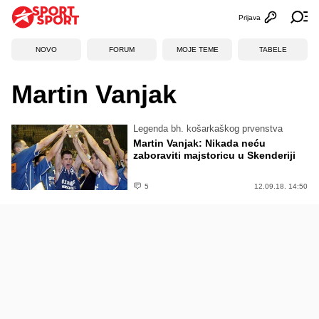
Prijava
Otvori profi
Ot
NOVO
FORUM
MOJE TEME
TABELE
Martin Vanjak
Legenda bh. košarkaškog prvenstva
Martin Vanjak: Nikada neću
zaboraviti majstoricu u Skenderiji
5
12.09.18. 14:50