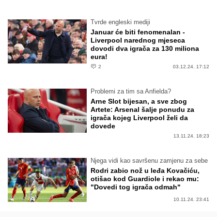
Tvrde engleski mediji
Januar će biti fenomenalan -
Liverpool narednog mjeseca
dovodi dva igrača za 130 miliona
eura!
2
03.12.24. 17:12
Problemi za tim sa Anfielda?
Arne Slot bijesan, a sve zbog
Artete: Arsenal šalje ponudu za
igrača kojeg Liverpool želi da
dovede
13.11.24. 18:23
Njega vidi kao savršenu zamjenu za sebe
Rodri zabio nož u leđa Kovačiću,
otišao kod Guardiole i rekao mu:
"Dovedi tog igrača odmah"
10.11.24. 23:41