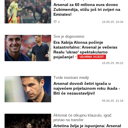
Arsenal za 60 miliona eura doveo
Zubimendija, stižu još tri zvijeri na
Emirates!
2
10.05.25. 10:34
Sve je dogovoreno
Era Xabija Alonsa počinje
katastrofalno: Arsenal je večeras
Realu 'ukrao' spektakularno
·
pojačanje!
UDARNA VIJEST
10.05.25. 00:22
Tvrde inostrani mediji
Arsenal dovodi četiri igrača u
najvećem prijelaznom roku ikada -
Biti će nezaustavljivi!
05.04.25. 21:16
Aktivirat će otkupnu klauzulu, igrač
pristao na transfer
Artetina želja je ispunjena: Arsenal