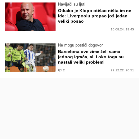
Navijači su ljuti
Otkako je Klopp otišao ništa im ne
ide: Liverpoolu propao još jedan
veliki posao
16.08.24. 19:45
Ne mogu postići dogovor
Barcelona ove zime želi samo
jednog igrača, ali i oko toga su
nastali veliki problemi
2
22.12.22. 20:51