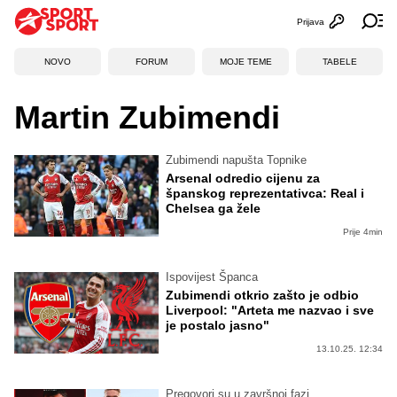
Prijava
Otvori profi
Ot
NOVO
FORUM
MOJE TEME
TABELE
Martin Zubimendi
Zubimendi napušta Topnike
Arsenal odredio cijenu za
španskog reprezentativca: Real i
Chelsea ga žele
Prije 4min
Ispovijest Španca
Zubimendi otkrio zašto je odbio
Liverpool: "Arteta me nazvao i sve
je postalo jasno"
13.10.25. 12:34
Pregovori su u završnoj fazi