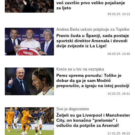
već završio prvo veliko pojačanje
za ljeto
29.03.25. 14:12
Andrea Berta uskoro potpisuje za Topnike
Pravio čuda u Španiji, sada postaje
sportski direktor Arsenala i dovodi
dvije zvijezde iz La Lige!
09.03.25. 13:40
Kreće se u lov na veznjaka
Perez sprema ponudu: Toliko je
dobar da ga je sam Modrić
preporučio, a igraju na istoj poziciji
10.02.25. 16:41
Sve je dogovoreno
Željeli su ga Liverpool i Manchester
City, on konačno "prelomio" i
odlučio da potpiše za Arsenal!
17.01.25. 08:22