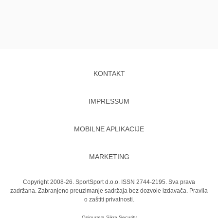
KONTAKT
IMPRESSUM
MOBILNE APLIKACIJE
MARKETING
Copyright 2008-26. SportSport d.o.o. ISSN 2744-2195. Sva prava
zadržana. Zabranjeno preuzimanje sadržaja bez dozvole izdavača.
Pravila
o zaštiti privatnosti.
Osigurava
Sikra Security