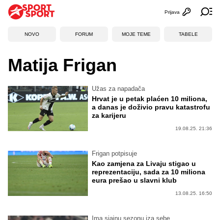
Prijava
Otvori profi
Ot
NOVO
FORUM
MOJE TEME
TABELE
Matija Frigan
Užas za napadača
Hrvat je u petak plaćen 10 miliona,
a danas je doživio pravu katastrofu
za karijeru
19.08.25. 21:36
Frigan potpisuje
Kao zamjena za Livaju stigao u
reprezentaciju, sada za 10 miliona
eura prešao u slavni klub
13.08.25. 16:50
Ima sjajnu sezonu iza sebe