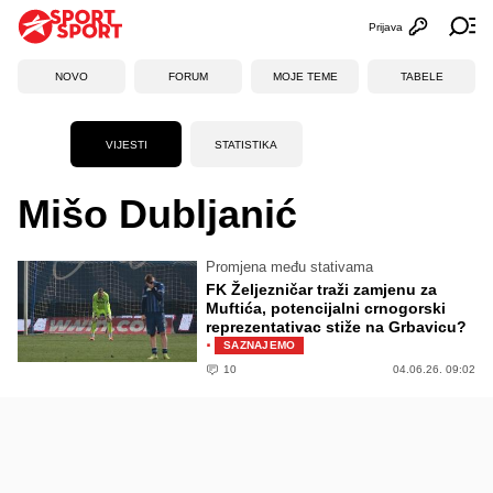
Prijava
Otvori profi
Ot
NOVO
FORUM
MOJE TEME
TABELE
VIJESTI
STATISTIKA
Mišo Dubljanić
Promjena među stativama
FK Željezničar traži zamjenu za
Muftića, potencijalni crnogorski
reprezentativac stiže na Grbavicu?
·
SAZNAJEMO
10
04.06.26. 09:02