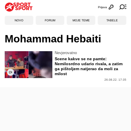
Prijava
Otvori profi
Ot
NOVO
FORUM
MOJE TEME
TABELE
Mohammad Hebaiti
Nevjerovatno
Scene kakve se ne pamte:
Nemilosrdno udario rivala, a zatim
ga pištoljem natjerao da moli za
milost
26.08.22. 17:35