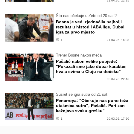
21.04.26. 22:25
Šta nas očekuje u Zetri od 20 sati?
Bosna je već izjednačila najbolji
rezultat u historiji ABA lige, Dubai
igra za prvo mjesto
1
21.04.26. 16:03
Trener Bosne nakon meča
Pašalić nakon velike pobjede:
"Pokazali smo jako dobar karakter,
hvala svima u Cluju na dočeku"
05.04.26. 22:46
Susret se igra sutra od 21 sat
Penarroya: "Očekuje nas puno teža
utakmica sutra"; Pašalić: Partizan
kažnjava svaku grešku"
1
29.03.26. 17:50