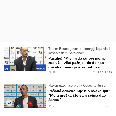
Trener Bosne govorio o letargiji koja vlada
košarkaškim Sarajevom
Pašalić: "Mislim da su ovi momci
zaslužili više pažnje i da će nas
dočekati mnogo više publike"
10
21.12.25. 22:13
Nakon utakmice protiv Cedevite Junior
Pašalić odavno nije bio ovako ljut:
"Moja greška što sam svima dao
šansu"
1
17.12.25. 22:01