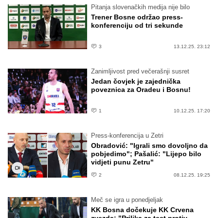
Pitanja slovenačkih medija nije bilo
Trener Bosne održao press-
konferenciju od tri sekunde
3
13.12.25. 23:12
Zanimljivost pred večerašnji susret
Jedan čovjek je zajednička
poveznica za Oradeu i Bosnu!
1
10.12.25. 17:20
Press-konferencija u Zetri
Obradović: "Igrali smo dovoljno da
pobjedimo"; Pašalić: "Lijepo bilo
vidjeti punu Zetru"
2
08.12.25. 19:25
Meč se igra u ponedjeljak
KK Bosna dočekuje KK Crvena
zvezda: "Prilika za test protiv