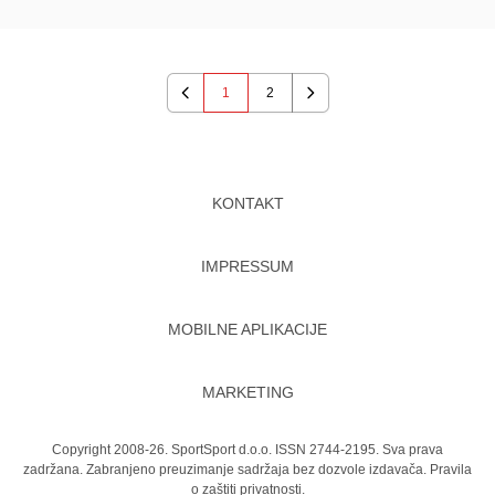
1
2
Previous
Next
KONTAKT
IMPRESSUM
MOBILNE APLIKACIJE
MARKETING
Copyright 2008-26. SportSport d.o.o. ISSN 2744-2195. Sva prava
zadržana. Zabranjeno preuzimanje sadržaja bez dozvole izdavača.
Pravila
o zaštiti privatnosti.