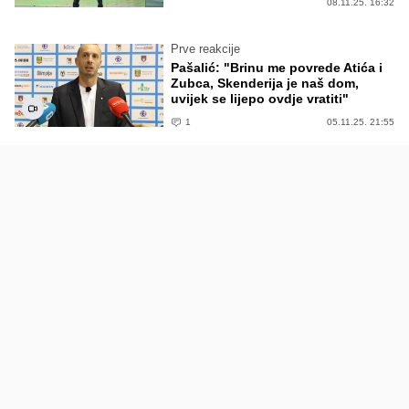
08.11.25. 16:32
Prve reakcije
Pašalić: "Brinu me povrede Atića i
Zubca, Skenderija je naš dom,
uvijek se lijepo ovdje vratiti"
1
05.11.25. 21:55