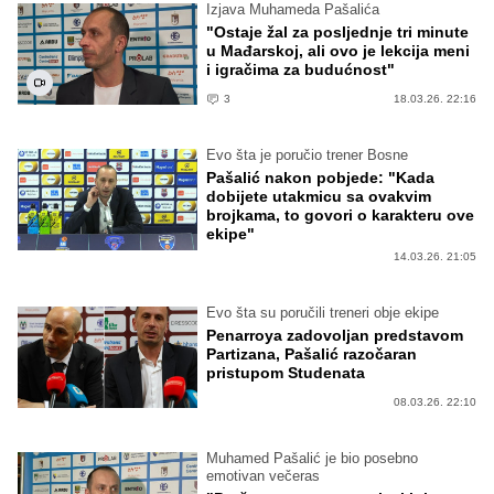
Izjava Muhameda Pašalića
"Ostaje žal za posljednje tri minute
u Mađarskoj, ali ovo je lekcija meni
i igračima za budućnost"
3
18.03.26. 22:16
Evo šta je poručio trener Bosne
Pašalić nakon pobjede: "Kada
dobijete utakmicu sa ovakvim
brojkama, to govori o karakteru ove
ekipe"
14.03.26. 21:05
Evo šta su poručili treneri obje ekipe
Penarroya zadovoljan predstavom
Partizana, Pašalić razočaran
pristupom Studenata
08.03.26. 22:10
Muhamed Pašalić je bio posebno
emotivan večeras