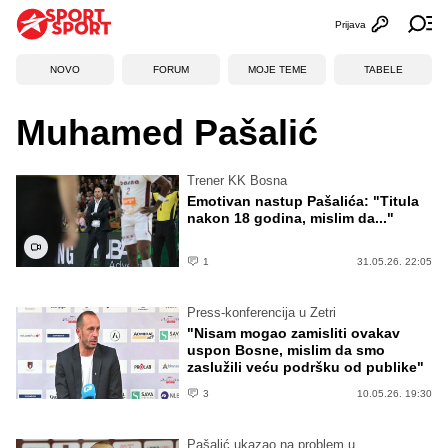
Prijava
Otvori profi
Ot
NOVO
FORUM
MOJE TEME
TABELE
Muhamed Pašalić
Trener KK Bosna
Emotivan nastup Pašalića: "Titula
nakon 18 godina, mislim da..."
1
31.05.26. 22:05
Press-konferencija u Zetri
"Nisam mogao zamisliti ovakav
uspon Bosne, mislim da smo
zaslužili veću podršku od publike"
3
10.05.26. 19:30
Pašalić ukazao na problem u