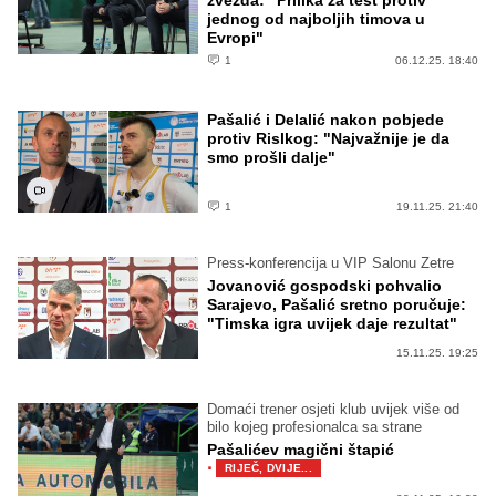
jednog od najboljih timova u
Evropi"
1
06.12.25. 18:40
Pašalić i Delalić nakon pobjede
protiv Rislkog: "Najvažnije je da
smo prošli dalje"
1
19.11.25. 21:40
Press-konferencija u VIP Salonu Zetre
Jovanović gospodski pohvalio
Sarajevo, Pašalić sretno poručuje:
"Timska igra uvijek daje rezultat"
15.11.25. 19:25
Domaći trener osjeti klub uvijek više od
bilo kojeg profesionalca sa strane
Pašalićev magični štapić
·
RIJEČ, DVIJE...