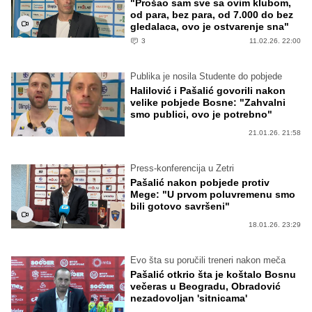
"Prošao sam sve sa ovim klubom,
od para, bez para, od 7.000 do bez
gledalaca, ovo je ostvarenje sna"
3
11.02.26. 22:00
Publika je nosila Studente do pobjede
Halilović i Pašalić govorili nakon
velike pobjede Bosne: "Zahvalni
smo publici, ovo je potrebno"
21.01.26. 21:58
Press-konferencija u Zetri
Pašalić nakon pobjede protiv
Mege: "U prvom poluvremenu smo
bili gotovo savršeni"
18.01.26. 23:29
Evo šta su poručili treneri nakon meča
Pašalić otkrio šta je koštalo Bosnu
večeras u Beogradu, Obradović
nezadovoljan 'sitnicama'