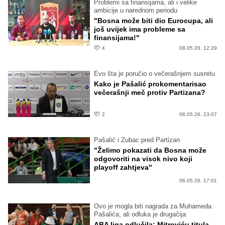
Problemi sa finansijama, ali i velike
ambicije u narednom periodu
"Bosna može biti dio Eurocupa, ali
još uvijek ima probleme sa
finansijama!"
4
08.05.26. 12:29
Evo šta je poručio o večerašnjem susretu
Kako je Pašalić prokomentarisao
večerašnji meč protiv Partizana?
2
06.05.26. 23:07
Pašalić i Zubac pred Partizan
"Želimo pokazati da Bosna može
odgovoriti na visok nivo koji
playoff zahtjeva"
06.05.26. 17:01
Ovo je mogla biti nagrada za Muhameda
Pašalića, ali odluka je drugačija
ABA liga odlučila: Mitroviću titula