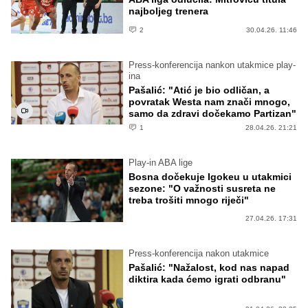
najboljeg trenera
2
30.04.26. 11:46
Press-konferencija nankon utakmice play-
ina
Pašalić: "Atić je bio odličan, a
povratak Westa nam znači mnogo,
samo da zdravi dočekamo Partizan"
1
28.04.26. 21:21
Play-in ABA lige
Bosna dočekuje Igokeu u utakmici
sezone: "O važnosti susreta ne
treba trošiti mnogo riječi"
27.04.26. 17:31
Press-konferencija nakon utakmice
Pašalić: "Nažalost, kod nas napad
diktira kada ćemo igrati odbranu"