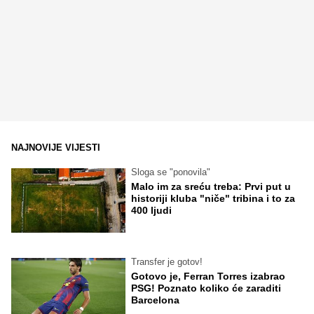
NAJNOVIJE VIJESTI
Sloga se "ponovila"
Malo im za sreću treba: Prvi put u
historiji kluba "niče" tribina i to za
400 ljudi
Transfer je gotov!
Gotovo je, Ferran Torres izabrao
PSG! Poznato koliko će zaraditi
Barcelona