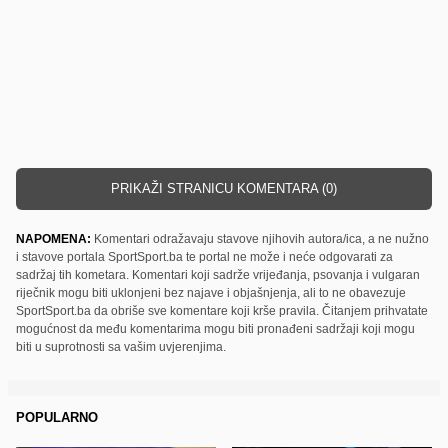
PRIKAŽI STRANICU KOMENTARA (0)
NAPOMENA:
Komentari odražavaju stavove njihovih autora/ica, a ne nužno
i stavove portala SportSport.ba te portal ne može i neće odgovarati za
sadržaj tih kometara. Komentari koji sadrže vrijeđanja, psovanja i vulgaran
riječnik mogu biti uklonjeni bez najave i objašnjenja, ali to ne obavezuje
SportSport.ba da obriše sve komentare koji krše pravila. Čitanjem prihvatate
mogućnost da među komentarima mogu biti pronađeni sadržaji koji mogu
biti u suprotnosti sa vašim uvjerenjima.
POPULARNO