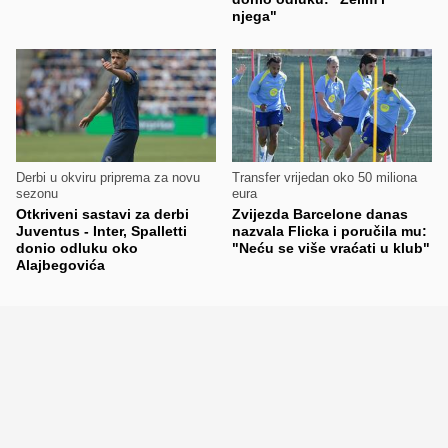
njega"
Derbi u okviru priprema za novu
Transfer vrijedan oko 50 miliona
sezonu
eura
Otkriveni sastavi za derbi
Zvijezda Barcelone danas
Juventus - Inter, Spalletti
nazvala Flicka i poručila mu:
donio odluku oko
"Neću se više vraćati u klub"
Alajbegovića