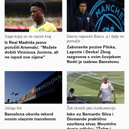
Saga kojoj se ne nazire kraj
Davno napustio Barcu, a i dalje im
pomaže
Iz Real Madrida jasno
Zaboravite pozive Flicka,
poručili Arsenalu: "Možete
Laporte i Decka! Zbog
dobiti Viniciusa Juniora, ali
razgovora s ovim čovjekom
ne ispod ove cijene"
Rodri je izabrao Barcelonu
Jačaju tim
Želi stvoriti jaku konkurenciju
Barcelona oborila rekord
Iako su Bernardo Silva i
novim ulaznim transferom
Diomande praktično
završena stvar, Mourinho
donio odluku: "Želim i