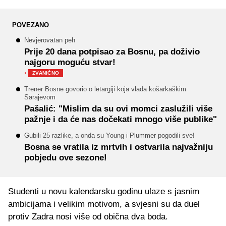
POVEZANO
Nevjerovatan peh
Prije 20 dana potpisao za Bosnu, pa doživio
najgoru moguću stvar!
·
ZVANIČNO
Trener Bosne govorio o letargiji koja vlada košarkaškim
Sarajevom
Pašalić: "Mislim da su ovi momci zaslužili više
pažnje i da će nas dočekati mnogo više publike"
Gubili 25 razlike, a onda su Young i Plummer pogodili sve!
Bosna se vratila iz mrtvih i ostvarila najvažniju
pobjedu ove sezone!
Studenti u novu kalendarsku godinu ulaze s jasnim
ambicijama i velikim motivom, a svjesni su da duel
protiv Zadra nosi više od obična dva boda.