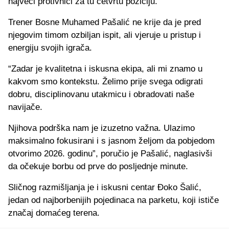
najveći protivnici za tu četvrtu poziciju.
Trener Bosne Muhamed Pašalić ne krije da je pred
njegovim timom ozbiljan ispit, ali vjeruje u pristup i
energiju svojih igrača.
“Zadar je kvalitetna i iskusna ekipa, ali mi znamo u
kakvom smo kontekstu. Želimo prije svega odigrati
dobru, disciplinovanu utakmicu i obradovati naše
navijače.
Njihova podrška nam je izuzetno važna. Ulazimo
maksimalno fokusirani i s jasnom željom da pobjedom
otvorimo 2026. godinu”, poručio je Pašalić, naglasivši
da očekuje borbu od prve do posljednje minute.
Sličnog razmišljanja je i iskusni centar Đoko Šalić,
jedan od najborbenijih pojedinaca na parketu, koji ističe
značaj domaćeg terena.