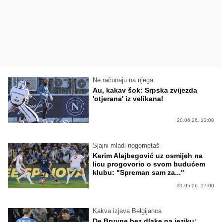
Ne računaju na njega
Au, kakav šok: Srpska zvijezda
'otjerana' iz velikana!
20.06.26. 13:08
Sjajni mladi nogometaš
Kerim Alajbegović uz osmijeh na
licu progovorio o svom budućem
klubu: "Spreman sam za..."
31.05.26. 17:00
Kakva izjava Belgijanca
De Bruyne bez dlake na jeziku: