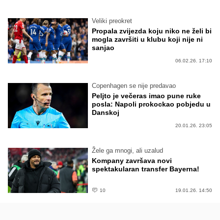
Veliki preokret
Propala zvijezda koju niko ne želi bi
mogla završiti u klubu koji nije ni
sanjao
06.02.26. 17:10
Copenhagen se nije predavao
Peljto je večeras imao pune ruke
posla: Napoli prokockao pobjedu u
Danskoj
20.01.26. 23:05
Žele ga mnogi, ali uzalud
Kompany završava novi
spektakularan transfer Bayerna!
10
19.01.26. 14:50