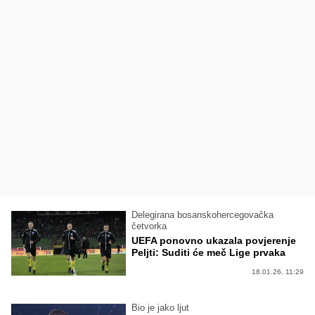
Delegirana bosanskohercegovačka
četvorka
UEFA ponovno ukazala povjerenje
Peljti: Suditi će meč Lige prvaka
18.01.26. 11:29
Bio je jako ljut