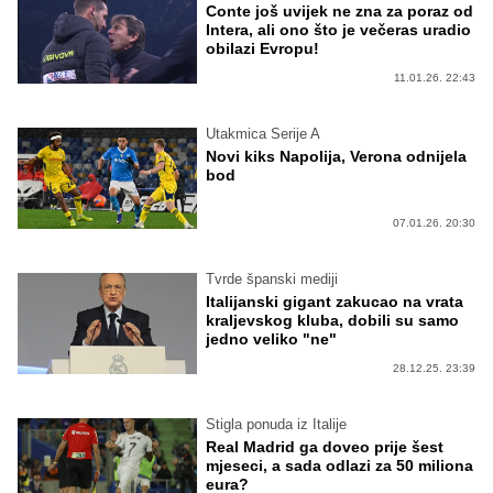
Conte još uvijek ne zna za poraz od
Intera, ali ono što je večeras uradio
obilazi Evropu!
11.01.26. 22:43
Utakmica Serije A
Novi kiks Napolija, Verona odnijela
bod
07.01.26. 20:30
Tvrde španski mediji
Italijanski gigant zakucao na vrata
kraljevskog kluba, dobili su samo
jedno veliko "ne"
28.12.25. 23:39
Stigla ponuda iz Italije
Real Madrid ga doveo prije šest
mjeseci, a sada odlazi za 50 miliona
eura?