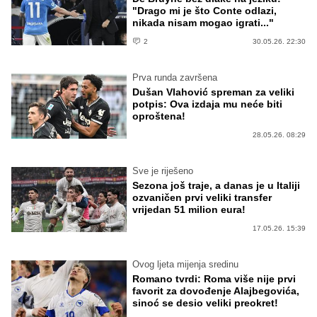
"Drago mi je što Conte odlazi,
nikada nisam mogao igrati..."
2
30.05.26. 22:30
Prva runda završena
Dušan Vlahović spreman za veliki
potpis: Ova izdaja mu neće biti
oproštena!
28.05.26. 08:29
Sve je riješeno
Sezona još traje, a danas je u Italiji
ozvaničen prvi veliki transfer
vrijedan 51 milion eura!
17.05.26. 15:39
Ovog ljeta mijenja sredinu
Romano tvrdi: Roma više nije prvi
favorit za dovođenje Alajbegovića,
sinoć se desio veliki preokret!