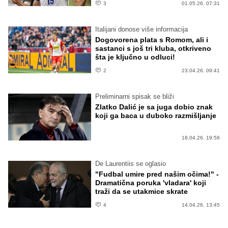
3
01.05.26. 07:31
Italijani donose više informacija
Dogovorena plata s Romom, ali i
sastanci s još tri kluba, otkriveno
šta je ključno u odluci!
2
23.04.26. 09:41
Preliminarni spisak se bliži
Zlatko Dalić je sa juga dobio znak
koji ga baca u duboko razmišljanje
18.04.26. 19:56
De Laurentiis se oglasio
"Fudbal umire pred našim očima!" -
Dramatična poruka 'vladara' koji
traži da se utakmice skrate
4
14.04.26. 13:45