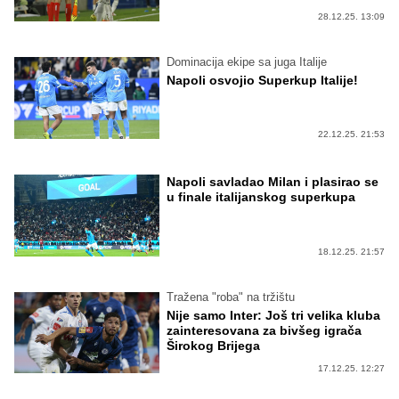
28.12.25. 13:09
Dominacija ekipe sa juga Italije
Napoli osvojio Superkup Italije!
22.12.25. 21:53
Napoli savladao Milan i plasirao se
u finale italijanskog superkupa
18.12.25. 21:57
Tražena "roba" na tržištu
Nije samo Inter: Još tri velika kluba
zainteresovana za bivšeg igrača
Širokog Brijega
17.12.25. 12:27