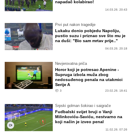
napadač kolabirao!
14.03.26. 20:43
Prvi put nakon tragedije
Lukaku donio pobjedu Napoliju,
pustio suzu i priznao sve što mu je
na duši: "Bio sam mrtav prije.."
04.03.26. 20:18
Nevjerovatna priča
Horor koji je potresao Apenine -
Supruga izbola muža zbog
nedosuđenog penala na utakmici
Serije A
3
23.02.26. 18:41
Srpski golman šokirao i saigrače
Fudbalski svijet bruji o Vanji
Milinkoviću-Saviću, nestvarno na
koji način je izveo penal
11.02.26. 07:26