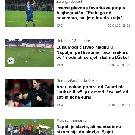
Žele ga dovesti
Imamo glavnog favorita za potpis
Alajbegovića: "Prate ga od
novembra, na ljeto idu do kraja"
3
09.04.26. 11:51
Detalj iz 12. minute
Luka Modrić izveo magiju u
Napulju, pa Hrvatima "pao mrak na
oči" i odmah se sjetili Edina Džeke!
3
07.04.26. 08:22
Nema više šta da čeka
Arteti nakon poraza od Guardiole
"pukao film", pa dovodi "zvijer" od
185 miliona eura!
4
25.03.26. 22:21
Muk na tribinama
Napoli je slavio, ali na stadionu
nikom nije do slavlja: Sjajni