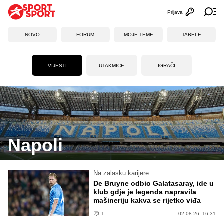
Prijava
Otvori profi
Ot
NOVO
FORUM
MOJE TEME
TABELE
VIJESTI
UTAKMICE
IGRAČI
Napoli
Na zalasku karijere
De Bruyne odbio Galatasaray, ide u
klub gdje je legenda napravila
mašineriju kakva se rijetko viđa
1
02.08.26. 16:31