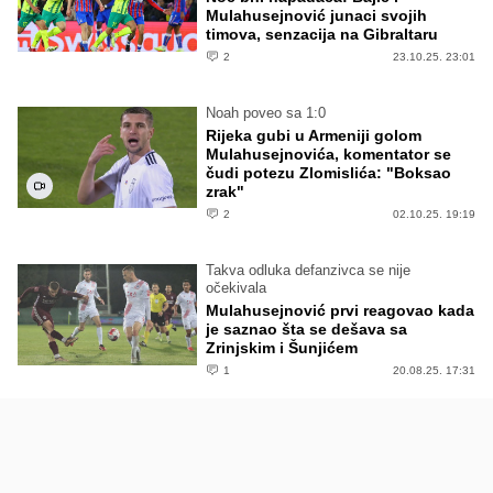
Mulahusejnović junaci svojih
timova, senzacija na Gibraltaru
2
23.10.25. 23:01
Noah poveo sa 1:0
Rijeka gubi u Armeniji golom
Mulahusejnovića, komentator se
čudi potezu Zlomislića: "Boksao
zrak"
2
02.10.25. 19:19
Takva odluka defanzivca se nije
očekivala
Mulahusejnović prvi reagovao kada
je saznao šta se dešava sa
Zrinjskim i Šunjićem
1
20.08.25. 17:31