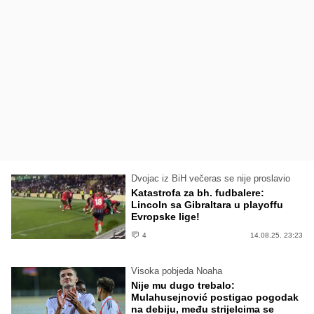
Dvojac iz BiH večeras se nije proslavio
Katastrofa za bh. fudbalere:
Lincoln sa Gibraltara u playoffu
Evropske lige!
4
14.08.25. 23:23
Visoka pobjeda Noaha
Nije mu dugo trebalo:
Mulahusejnović postigao pogodak
na debiju, među strijelcima se