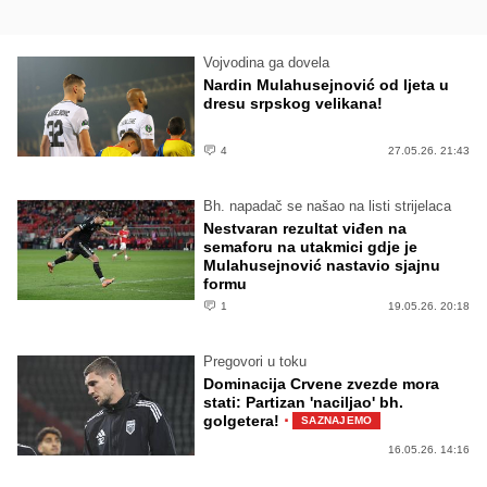
Vojvodina ga dovela
Nardin Mulahusejnović od ljeta u
dresu srpskog velikana!
4
27.05.26. 21:43
Bh. napadač se našao na listi strijelaca
Nestvaran rezultat viđen na
semaforu na utakmici gdje je
Mulahusejnović nastavio sjajnu
formu
1
19.05.26. 20:18
Pregovori u toku
Dominacija Crvene zvezde mora
stati: Partizan 'naciljao' bh.
·
golgetera!
SAZNAJEMO
16.05.26. 14:16