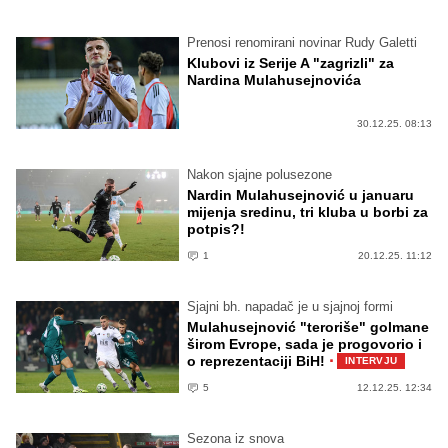
Prenosi renomirani novinar Rudy Galetti
Klubovi iz Serije A "zagrizli" za
Nardina Mulahusejnovića
30.12.25. 08:13
Nakon sjajne polusezone
Nardin Mulahusejnović u januaru
mijenja sredinu, tri kluba u borbi za
potpis?!
1
20.12.25. 11:12
Sjajni bh. napadač je u sjajnoj formi
Mulahusejnović "teroriše" golmane
širom Evrope, sada je progovorio i
·
o reprezentaciji BiH!
INTERVJU
5
12.12.25. 12:34
Sezona iz snova