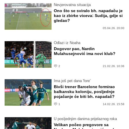
Nevjerovatna situacija
Ono što se sviralo bh. napadaču je
kao iz zbirke viceva: Sudija, gdje si
gledao?
05.04.26. 20:00
Odlazi iz Noaha
Dogovor pao, Nardin
Mulahusejnović ima novi klub?
2
21.02.26. 10:36
Ima još pet dana 'fore'
Bivši trener Barcelone formirao
balkansku koloniju, posljednje
pojačanje će biti bh. napadač?
1
14.02.26. 15:58
U posljednjim danima prijelaznog roka
Velikan počeo pregovore sa