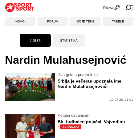
Prijava
Otvori profi
Ot
NOVO
FORUM
MOJE TEME
TABELE
VIJESTI
STATISTIKA
Nardin Mulahusejnović
Dva gola u prvom kolu
Srbija je večeras upoznala ime
Nardin Mulahusejnović!
19.07.26. 21:01
Potpisi ozvaničeni
Bh. fudbaleri pojačali Vojvodinu
·
ZVANIČNO