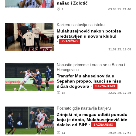
našao i Zolotić
1
03.08.25. 21:40
Karijeru nastavlja na istoku
Mulahusejnović nakon potpisa
predstavljen u novom klubu!
·
ZVANIČNO
31.07.25. 19:08
Napustio pripreme i vratio se u Bosnu i
Hercegovinu
Transfer Mulahusejnovića u
Sepahan propao, Iranci se nisu
·
držali dogovora
SAZNAJEMO
18
22.07.25. 17:25
Poznato gdje nastavlja karijeru
Zrinjski nije mogao odbiti ponudu
koju je dobio, Mulahusejnović ide
·
daleko od BiH!
SAZNAJEMO
14
29.06.25. 17:51