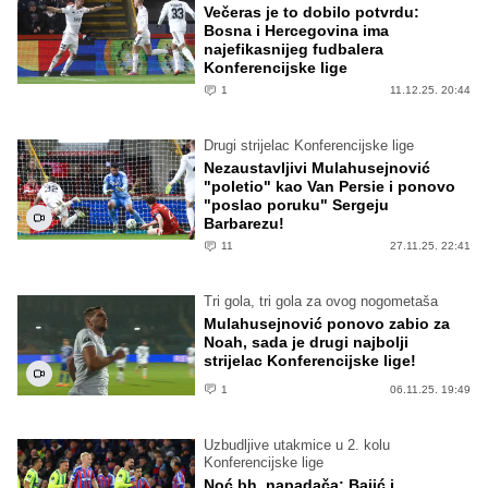
Večeras je to dobilo potvrdu:
Bosna i Hercegovina ima
najefikasnijeg fudbalera
Konferencijske lige
1
11.12.25. 20:44
Drugi strijelac Konferencijske lige
Nezaustavljivi Mulahusejnović
"poletio" kao Van Persie i ponovo
"poslao poruku" Sergeju
Barbarezu!
11
27.11.25. 22:41
Tri gola, tri gola za ovog nogometaša
Mulahusejnović ponovo zabio za
Noah, sada je drugi najbolji
strijelac Konferencijske lige!
1
06.11.25. 19:49
Uzbudljive utakmice u 2. kolu
Konferencijske lige
Noć bh. napadača: Bajić i