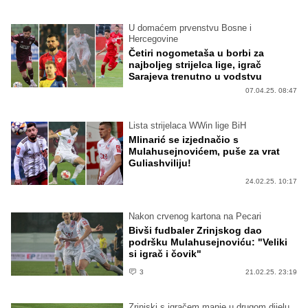
U domaćem prvenstvu Bosne i
Hercegovine
Četiri nogometaša u borbi za
najboljeg strijelca lige, igrač
Sarajeva trenutno u vodstvu
07.04.25. 08:47
Lista strijelaca WWin lige BiH
Mlinarić se izjednačio s
Mulahusejnovićem, puše za vrat
Guliashviliju!
24.02.25. 10:17
Nakon crvenog kartona na Pecari
Bivši fudbaler Zrinjskog dao
podršku Mulahusejnoviću: "Veliki
si igrač i čovik"
3
21.02.25. 23:19
Zrinjski s igračem manje u drugom dijelu