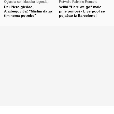
Oglasila se i klupska legenda
Potvrdio Fabrizio Romano
Del Piero gledao
Veliki "Here we go" malo
Alajbegovića: "Mislim da za
prije ponoći - Liverpool se
tim nema potrebe"
pojačao iz Barcelone!