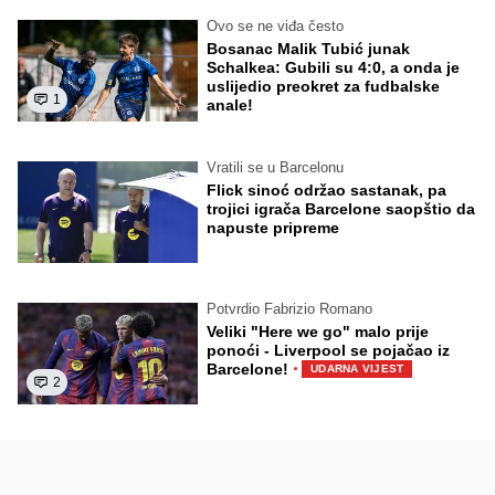
Ovo se ne viđa često
Bosanac Malik Tubić junak
Schalkea: Gubili su 4:0, a onda je
uslijedio preokret za fudbalske
1
anale!
Vratili se u Barcelonu
Flick sinoć održao sastanak, pa
trojici igrača Barcelone saopštio da
napuste pripreme
Potvrdio Fabrizio Romano
Veliki "Here we go" malo prije
ponoći - Liverpool se pojačao iz
·
Barcelone!
UDARNA VIJEST
2