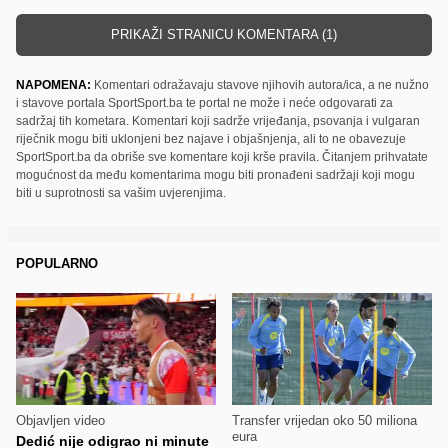
PRIKAŽI STRANICU KOMENTARA (1)
NAPOMENA:
Komentari odražavaju stavove njihovih autora/ica, a ne nužno
i stavove portala SportSport.ba te portal ne može i neće odgovarati za
sadržaj tih kometara. Komentari koji sadrže vrijeđanja, psovanja i vulgaran
riječnik mogu biti uklonjeni bez najave i objašnjenja, ali to ne obavezuje
SportSport.ba da obriše sve komentare koji krše pravila. Čitanjem prihvatate
mogućnost da među komentarima mogu biti pronađeni sadržaji koji mogu
biti u suprotnosti sa vašim uvjerenjima.
POPULARNO
Objavljen video
Transfer vrijedan oko 50 miliona
eura
Dedić nije odigrao ni minute