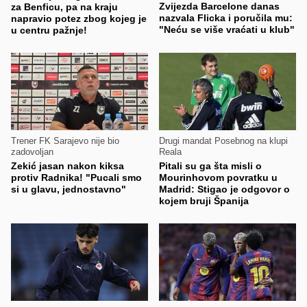
Zvijezda Barcelone danas
za Benficu, pa na kraju
nazvala Flicka i poručila mu:
napravio potez zbog kojeg je
"Neću se više vraćati u klub"
u centru pažnje!
Trener FK Sarajevo nije bio
Drugi mandat Posebnog na klupi
zadovoljan
Reala
Zekić jasan nakon kiksa
Pitali su ga šta misli o
protiv Radnika! "Pucali smo
Mourinhovom povratku u
si u glavu, jednostavno"
Madrid: Stigao je odgovor o
kojem bruji Španija