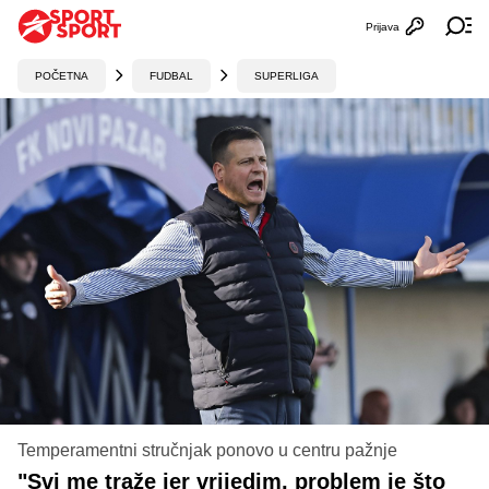
Prijava
Otvori profi
Ot
POČETNA
FUDBAL
SUPERLIGA
Temperamentni stručnjak ponovo u centru pažnje
"Svi me traže jer vrijedim, problem je što